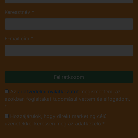
Keresztnév
*
E-mail cím
*
Feliratkozom
Az
adatvédelmi nyilatkozatot
megismertem, az
azokban foglaltakat tudomásul vettem és elfogadom.
*
Hozzájárulok, hogy direkt marketing célú
üzenetekkel keressen meg az adatkezelő.*