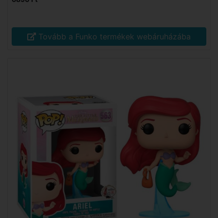
Tovább a Funko termékek webáruházába