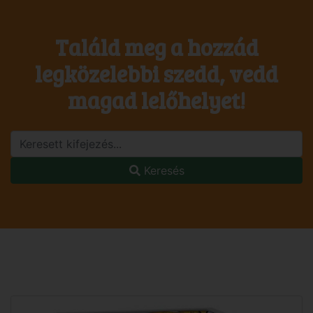
Találd meg a hozzád
legközelebbi szedd, vedd
magad lelőhelyet!
Keresés