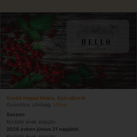
Szedd magad Málna, Győrújbarát
Gyümölcs, zöldség:
Málna
Szezon:
Korábbi évek alapján:
2026 évben június 21 napjától.
Korábbi évek alapján: