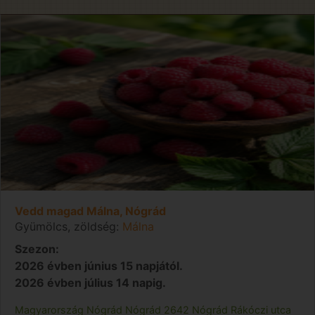
Vedd magad Málna, Nógrád
Gyümölcs, zöldség:
Málna
Szezon:
2026 évben június 15 napjától.
2026 évben július 14 napig.
Magyarország
Nógrád
Nógrád
2642 Nógrád Rákóczi utca