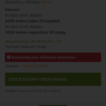
Gyümölcs, zöldség:
Málna
Szezon:
Korábbi évek alapján:
2026 évben július 20 napjától.
Korábbi évek alapján:
2026 évben augusztus 30 napig.
Magyarország
Zala
Misefa
Fő u. 65.
Termelő:
Németh Virág
Bejelentkezés: Kötelező telefonon
Telefon:
+36705337898
SZEDD ÉS/VAGY VEDD MAGAD
Utoljára frissítve:
2021-07-14 14:56:51