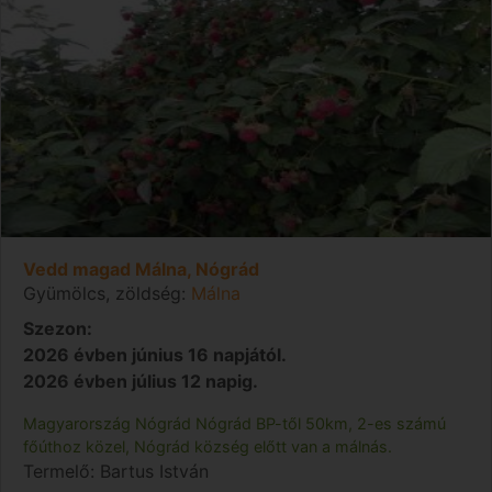
Vedd magad Málna, Nógrád
Gyümölcs, zöldség:
Málna
Szezon:
2026 évben június 16 napjától.
2026 évben július 12 napig.
Magyarország
Nógrád
Nógrád
BP-től 50km, 2-es számú
főúthoz közel, Nógrád község előtt van a málnás.
Termelő:
Bartus István