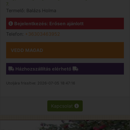
7.
Termelő:
Balázs Holma
Bejelentkezés: Erősen ajánlott
Telefon:
+36303463952
VEDD MAGAD
Házhozszállítás elérhető
Utoljára frissítve:
2026-07-05 18:47:16
Kapcsolat