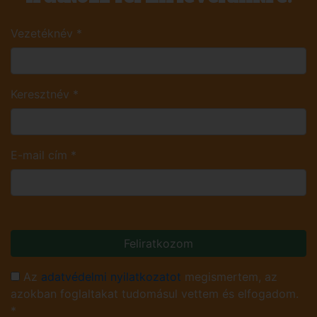
Vezetéknév
*
Keresztnév
*
E-mail cím
*
Feliratkozom
Az
adatvédelmi nyilatkozatot
megismertem, az
azokban foglaltakat tudomásul vettem és elfogadom.
*