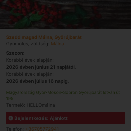
Szedd magad Málna, Győrújbarát
Gyümölcs, zöldség:
Málna
Szezon:
Korábbi évek alapján:
2026 évben június 21 napjától.
Korábbi évek alapján:
2026 évben július 16 napig.
Magyarország
Győr-Moson-Sopron
Győrújbarát
István út
195.
Termelő:
HELLOmálna
Bejelentkezés: Ajánlott
Telefon:
+36705772941