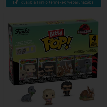
Tovább a Funko termékek webáruházába