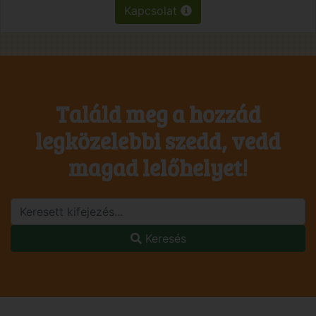
Kapcsolat
Találd meg a hozzád
legközelebbi szedd, vedd
magad lelőhelyet!
Keresés