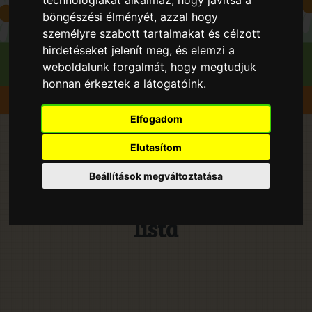
böngészési élményét, azzal hogy
személyre szabott tartalmakat és célzott
hirdetéseket jelenít meg, és elemzi a
weboldalunk forgalmát, hogy megtudjuk
honnan érkeztek a látogatóink.
Szedd magad
Málna
Elfogadom
Szedd és/vagy vedd magad
Elutasítom
Málna lelőhelyek 2026 évben
Beállítások megváltoztatása
- Magyarországon - országos
lista