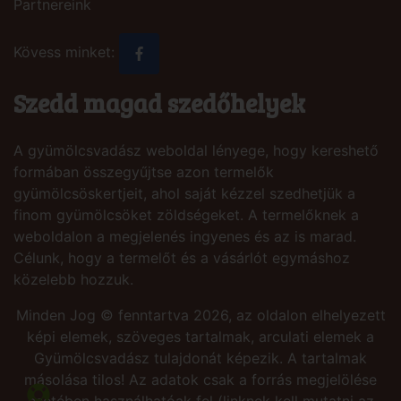
Partnereink
Kövess minket:
Szedd magad szedőhelyek
A gyümölcsvadász weboldal lényege, hogy kereshető
formában összegyűjtse azon termelők
gyümölcsöskertjeit, ahol saját kézzel szedhetjük a
finom gyümölcsöket zöldségeket. A termelőknek a
weboldalon a megjelenés ingyenes és az is marad.
Célunk, hogy a termelőt és a vásárlót egymáshoz
közelebb hozzuk.
Minden Jog © fenntartva 2026, az oldalon elhelyezett
képi elemek, szöveges tartalmak, arculati elemek a
Gyümölcsvadász tulajdonát képezik. A tartalmak
másolása tilos! Az adatok csak a forrás megjelölése
esetében használhatóak fel (linknek kell mutatni az