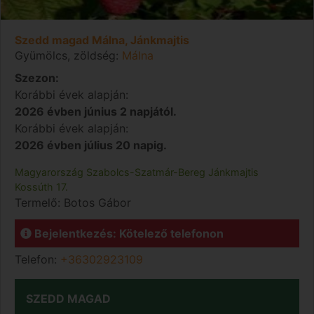
Szedd magad Málna, Jánkmajtis
Gyümölcs, zöldség:
Málna
Szezon:
Korábbi évek alapján:
2026 évben június 2 napjától.
Korábbi évek alapján:
2026 évben július 20 napig.
Magyarország
Szabolcs-Szatmár-Bereg
Jánkmajtis
Kossúth 17.
Termelő:
Botos Gábor
Bejelentkezés: Kötelező telefonon
Telefon:
+36302923109
SZEDD MAGAD