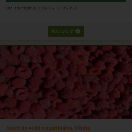
Utoljára frissítve:
2024-06-13 13:25:20
Kapcsolat
Szedd és vedd magad Málna, Misefa