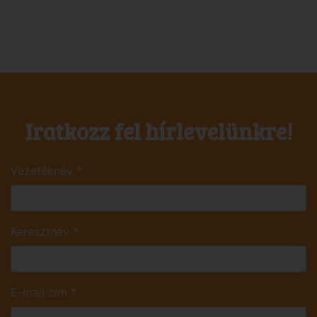
Iratkozz fel hírlevelünkre!
Vezetéknév
*
Keresztnév
*
E-mail cím
*