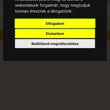
weboldalunk forgalmát, hogy megtudjuk
honnan érkeztek a látogatóink.
Elfogadom
Elutasítom
Szedd magad
Málna
Nógrád
Beállítások megváltoztatása