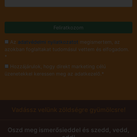
Feliratkozom
Az
adatvédelmi nyilatkozatot
megismertem, az
azokban foglaltakat tudomásul vettem és elfogadom.
*
Hozzájárulok, hogy direkt marketing célú
üzenetekkel keressen meg az adatkezelő.*
Vadássz velünk zöldségre gyümölcsre!
Oszd meg ismerősieddel és szedd, vedd,