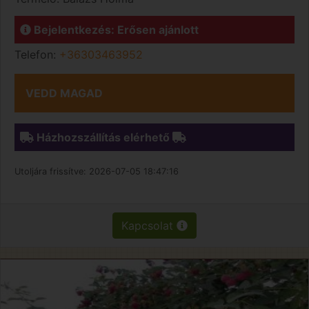
Bejelentkezés: Erősen ajánlott
Telefon:
+36303463952
VEDD MAGAD
Házhozszállítás elérhető
Utoljára frissítve:
2026-07-05 18:47:16
Kapcsolat