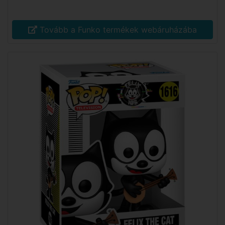
Tovább a Funko termékek webáruházába