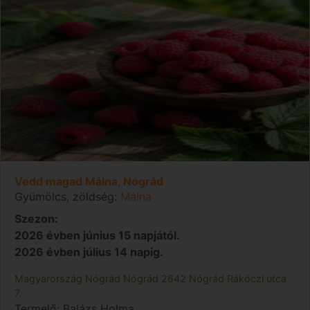
Vedd magad Málna, Nógrád
Gyümölcs, zöldség:
Málna
Szezon:
2026 évben június 15 napjától.
2026 évben július 14 napig.
Magyarország
Nógrád
Nógrád
2642 Nógrád Rákóczi utca
7.
Termelő:
Balázs Holma