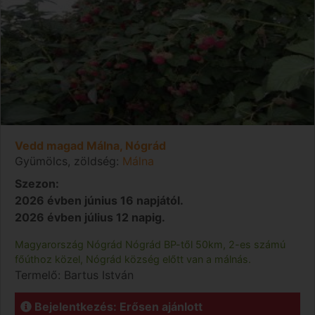
Vedd magad Málna, Nógrád
Gyümölcs, zöldség:
Málna
Szezon:
2026 évben június 16 napjától.
2026 évben július 12 napig.
Magyarország
Nógrád
Nógrád
BP-től 50km, 2-es számú
főúthoz közel, Nógrád község előtt van a málnás.
Termelő:
Bartus István
Bejelentkezés: Erősen ajánlott