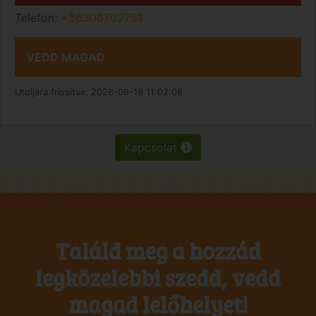
Telefon:
+36306702751
VEDD MAGAD
Utoljára frissítve:
2026-06-19 11:02:08
Kapcsolat
Találd meg a hozzád
legközelebbi szedd, vedd
magad lelőhelyet!