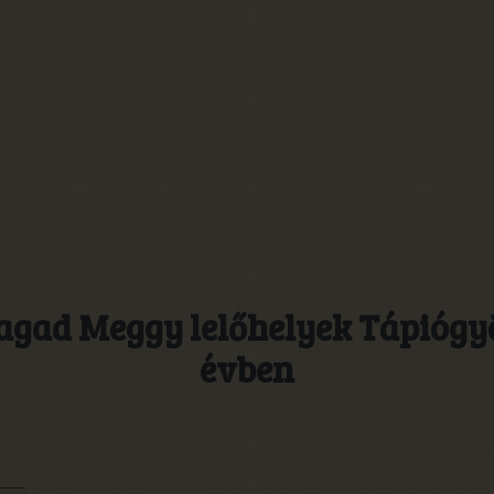
agad Meggy lelőhelyek Tápiógyö
évben