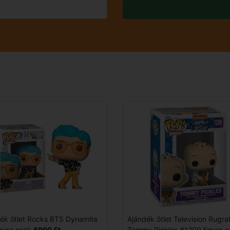
ék ötlet Rocks BTS Dynamite
Ajándék ötlet Television Rugra
gura csak
6990 Ft
Tommy Pickles #1209 figura c