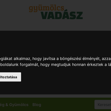
giákat alkalmaz, hogy javítsa a böngészési élményét, azza
weboldalunk forgalmát, hogy megtudjuk honnan érkeztek a l
ltoztatása
ég & Gyümölcs
Blog