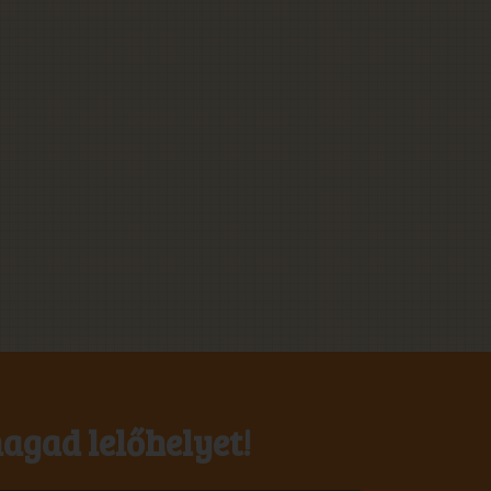
agad lelőhelyet!