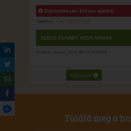
Bejelentkezés: Erősen ajánlott
Telefon:
+36306357540
SZEDD ÉS/VAGY VEDD MAGAD
Utoljára frissítve:
2025-06-03 12:45:56
Kapcsolat
Találd meg a ho