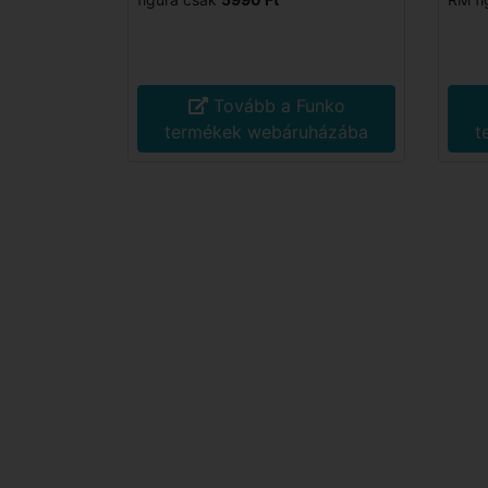
Tovább a Funko
termékek webáruházába
t