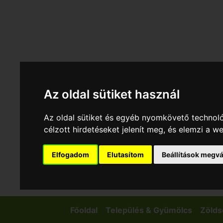
Az oldal sütiket használ
Az oldal sütiket és egyéb nyomkövető technoló
célzott hirdetéseket jelenít meg, és elemzi a 
Elfogadom
Elutasítom
Beállítások megvá
Főoldal
Település & Gyümölcs
Zölds