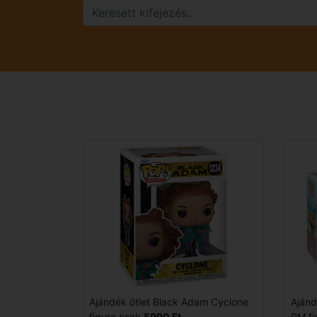
Ajándék ötlet Black Adam Cyclone
Ajánd
figura csak
5990 Ft
RM fi