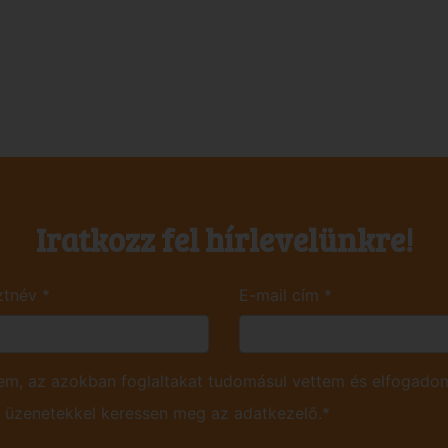
Iratkozz fel hírlevelünkre!
ztnév
*
E-mail cím
*
m, az azokban foglaltakat tudomásul vettem és elfogadom
ú üzenetekkel keressen meg az adatkezelő.*