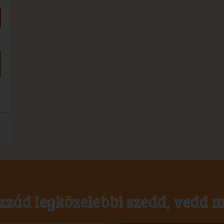
zzád legközelebbi szedd, vedd m