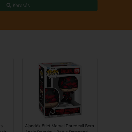
Keresés
ts
Ajándék ötlet Marvel Daredevil Born
sak
Again Daredevil Battle Damaged