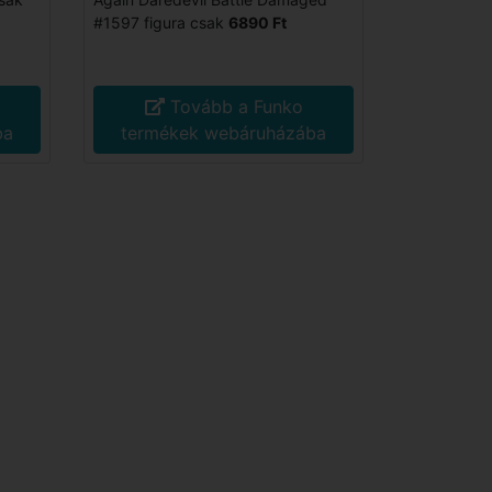
#1597 figura csak
6890 Ft
Tovább a Funko
ba
termékek webáruházába