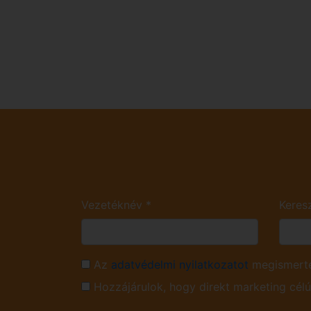
Vezetéknév
*
Keres
Az
adatvédelmi nyilatkozatot
megismerte
Hozzájárulok, hogy direkt marketing cél