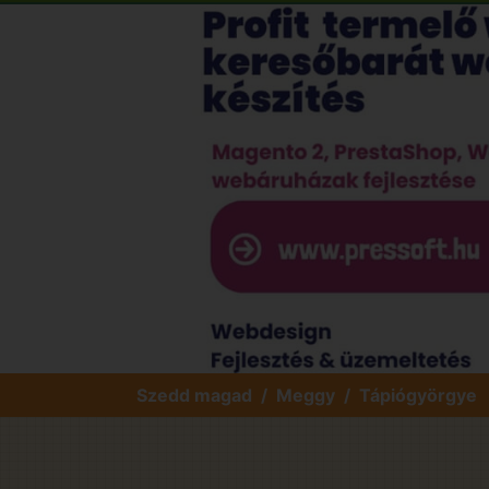
Szedd magad
Meggy
Tápiógyörgye