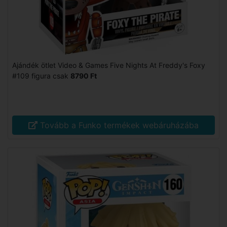
Ajándék ötlet Video & Games Five Nights At Freddy's Foxy
#109 figura csak
8790 Ft
Tovább a Funko termékek webáruházába