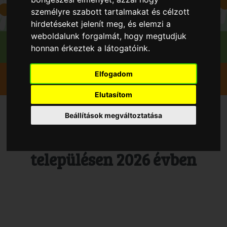
személyre szabott tartalmakat és célzott
hirdetéseket jelenít meg, és elemzi a
weboldalunk forgalmát, hogy megtudjuk
honnan érkeztek a látogatóink.
Szedd magad
Meggy
Tápiógyörgye
Elfogadom
Józsa Ágnes
Elutasítom
Szedd és/vagy vedd magad
Beállítások megváltoztatása
Meggy, Tápiógyörgye
településen 2026 évben