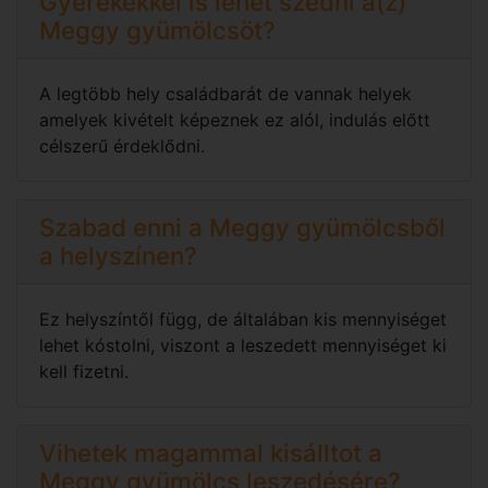
Gyerekekkel is lehet szedni a(z)
Meggy gyümölcsöt?
A legtöbb hely családbarát de vannak helyek
amelyek kivételt képeznek ez alól, indulás előtt
célszerű érdeklődni.
Szabad enni a Meggy gyümölcsből
a helyszínen?
Ez helyszíntől függ, de általában kis mennyiséget
lehet kóstolni, viszont a leszedett mennyiséget ki
kell fizetni.
Vihetek magammal kisálltot a
Meggy gyümölcs leszedésére?