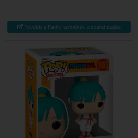
Tovább a Funko termékek webáruházába