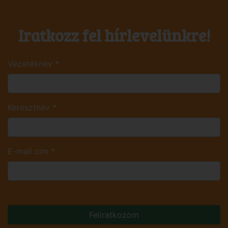
Iratkozz fel hírlevelünkre!
Vezetéknév
*
Keresztnév
*
E-mail cím
*
Feliratkozom