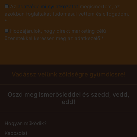
Az
adatvédelmi nyilatkozatot
megismertem, az
azokban foglaltakat tudomásul vettem és elfogadom.
*
Hozzájárulok, hogy direkt marketing célú
üzenetekkel keressen meg az adatkezelő.*
Vadássz velünk zöldségre gyümölcsre!
Oszd meg ismerősieddel és szedd, vedd,
edd!
Hogyan működik?
Kapcsolat