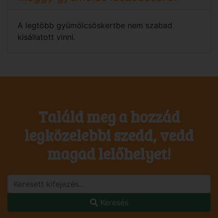
A legtöbb gyümölcsöskertbe nem szabad
kisállatott vinni.
Találd meg a hozzád
legközelebbi szedd, vedd
magad lelőhelyet!
Keresés