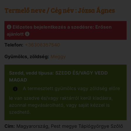
Termelő neve / Cég név :
Józsa Ágnes
Előzetes bejelentkezés a szedésre: Erősen
ajánlott
Telefon:
+36306357540
Gyümölcs, zöldség:
Meggy
Szedd, vedd típusa:
SZEDD ÉS/VAGY VEDD
MAGAD
A termesztett gyümölcs vagy zöldség előre
le van szedve és/vagy raktárról kerül kiadásra,
azonnal megvásárolható, vagy saját kézzel is
szedhető.
Cím:
Magyarország
,
Pest
megye
Tápiógyörgye
Szőlő