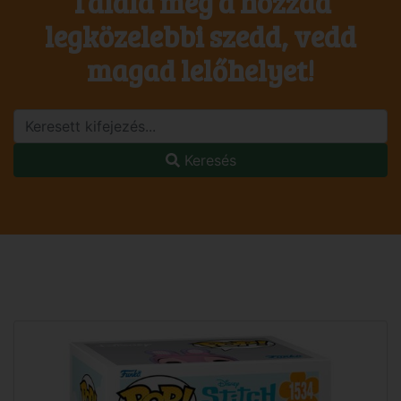
Találd meg a hozzád
legközelebbi szedd, vedd
magad lelőhelyet!
Keresés