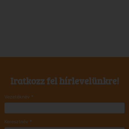
Iratkozz fel hírlevelünkre!
Vezetéknév
*
Keresztnév
*