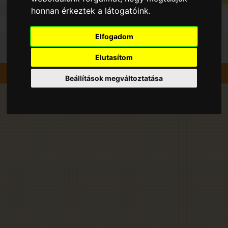
honnan érkeztek a látogatóink.
Elfogadom
Elutasítom
Szedd magad
Sárgabarack
Székesfehérvár
Beállítások megváltoztatása