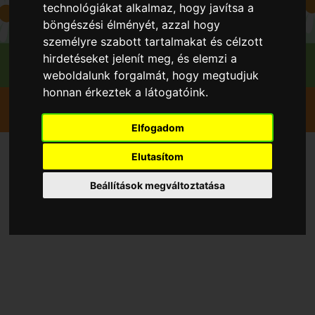
technológiákat alkalmaz, hogy javítsa a
böngészési élményét, azzal hogy
személyre szabott tartalmakat és célzott
hirdetéseket jelenít meg, és elemzi a
weboldalunk forgalmát, hogy megtudjuk
honnan érkeztek a látogatóink.
Szedd magad
Sárgabarack
Székesfehérvár
Barackvirág Farm
Elfogadom
Elutasítom
Szedd magad Sárgabarack,
Beállítások megváltoztatása
Székesfehérvár településen
2026 évben