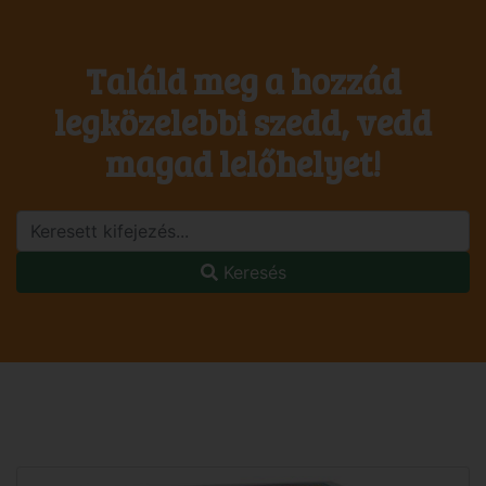
Találd meg a hozzád
legközelebbi szedd, vedd
magad lelőhelyet!
Keresés