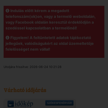
Indulás előtt kérem a megadott
telefonszám(ok)on, vagy a termelő weboldalán,
vagy Facebook oldalán keresztül érdeklődjön a
szedéssel kapcsolatban a termelőnél!
Figyelem! A feltüntetett adatok tájékoztató
jellegűek, valódiságukért az oldal üzemeltetője
felelősséget nem vállal!
Utoljára frissítve:
2026-06-24 10:21:28
Várható időjárás