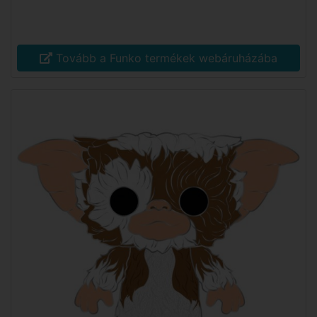
Tovább a Funko termékek webáruházába