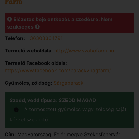
Farm
Előzetes bejelentkezés a szedésre: Nem
szükséges
Telefon:
+36303364791
Termelő weboldala:
http://www.szabofarm.hu
Termelő Facebook oldala:
https://www.facebook.com/barackviragfarm/
Gyümölcs, zöldség:
Sárgabarack
Szedd, vedd típusa:
SZEDD MAGAD
A termesztett gyümölcs vagy zöldség saját
kézzel szedhető.
Cím:
Magyarország
,
Fejér
megye
Székesfehérvár