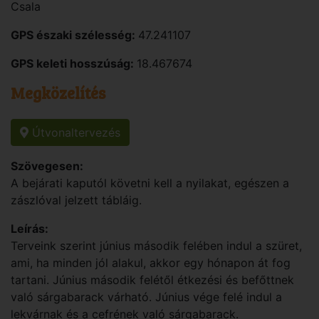
Csala
GPS északi szélesség:
47.241107
GPS keleti hosszúság:
18.467674
Megközelítés
Útvonaltervezés
Szövegesen:
A bejárati kaputól követni kell a nyilakat, egészen a
zászlóval jelzett tábláig.
Leírás:
Terveink szerint június második felében indul a szüret,
ami, ha minden jól alakul, akkor egy hónapon át fog
tartani. Június második felétől étkezési és befőttnek
való sárgabarack várható. Június vége felé indul a
lekvárnak és a cefrének való sárgabarack.