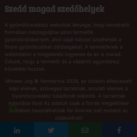
Szedd magad szedőhelyek
A gyümölcsvadász weboldal lényege, hogy kereshető
formában összegyűjtse azon termelők
gyümölcsöskertjeit, ahol saját kézzel szedhetjük a
finom gyümölcsöket zöldségeket. A termelőknek a
weboldalon a megjelenés ingyenes és az is marad.
Célunk, hogy a termelőt és a vásárlót egymáshoz
közelebb hozzuk.
Minden Jog © fenntartva 2026, az oldalon elhelyezett
képi elemek, szöveges tartalmak, arculati elemek a
Gyümölcsvadász tulajdonát képezik. A tartalmak
másolása tilos! Az adatok csak a forrás megjelölése
esetében használhatóak fel (linknek kell mutatni az
oldalunkra)!
Site by:
PresSoft