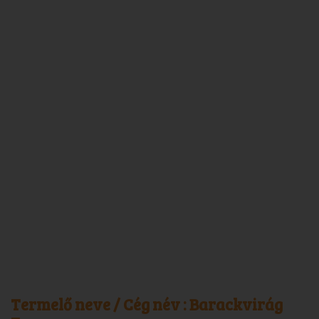
Termelő neve / Cég név :
Barackvirág