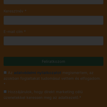
Keresztnév
*
E-mail cím
*
Feliratkozom
Az
adatvédelmi nyilatkozatot
megismertem, az
azokban foglaltakat tudomásul vettem és elfogadom.
*
Hozzájárulok, hogy direkt marketing célú
üzenetekkel keressen meg az adatkezelő.*