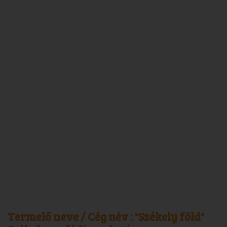
Termelő neve / Cég név :
"Székely föld"