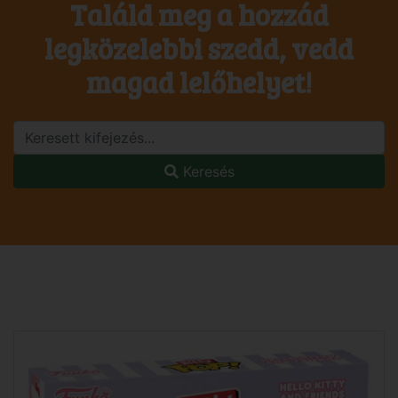
Találd meg a hozzád
legközelebbi szedd, vedd
magad lelőhelyet!
Keresés