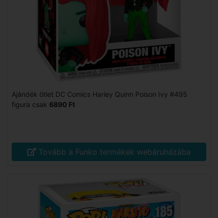
Ajándék ötlet DC Comics Harley Quinn Poison Ivy #495
figura csak
6890 Ft
Tovább a Funko termékek webáruházába