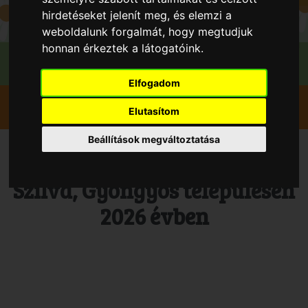
hirdetéseket jelenít meg, és elemzi a
weboldalunk forgalmát, hogy megtudjuk
honnan érkeztek a látogatóink.
Elfogadom
Szedd magad
Szilva
Gyöngyös
Elutasítom
"Székely föld" Székely családi gazdaság
Beállítások megváltoztatása
Szedd és/vagy vedd magad
Szilva, Gyöngyös településen
2026 évben