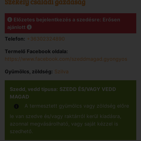
Székely családi gazdaság
Előzetes bejelentkezés a szedésre: Erősen
ajánlott
Telefon:
+36302324890
Termelő Facebook oldala:
https://www.facebook.com/szeddmagad.gyongyos
Gyümölcs, zöldség:
Szilva
Szedd, vedd típusa:
SZEDD ÉS/VAGY VEDD
MAGAD
A termesztett gyümölcs vagy zöldség előre
le van szedve és/vagy raktárról kerül kiadásra,
azonnal megvásárolható, vagy saját kézzel is
szedhető.