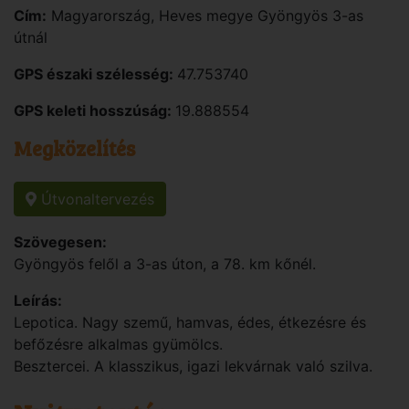
Cím:
Magyarország
,
Heves
megye
Gyöngyös
3-as
útnál
GPS északi szélesség:
47.753740
GPS keleti hosszúság:
19.888554
Megközelítés
Útvonaltervezés
Szövegesen:
Gyöngyös felől a 3-as úton, a 78. km kőnél.
Leírás:
Lepotica. Nagy szemű, hamvas, édes, étkezésre és
befőzésre alkalmas gyümölcs.
Besztercei. A klasszikus, igazi lekvárnak való szilva.