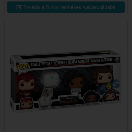
Tovább a Funko termékek webáruházába