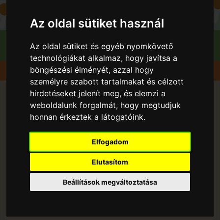
Az oldal sütiket használ
Az oldal sütiket és egyéb nyomkövető
technológiákat alkalmaz, hogy javítsa a
böngészési élményét, azzal hogy
Szedd magad
Szilva
személyre szabott tartalmakat és célzott
hirdetéseket jelenít meg, és elemzi a
Szedd és/vagy vedd magad
weboldalunk forgalmát, hogy megtudjuk
honnan érkeztek a látogatóink.
Szilva lelőhelyek 2026 évben
- Magyarországon - országos
Elfogadom
lista
Elutasítom
Beállítások megváltoztatása