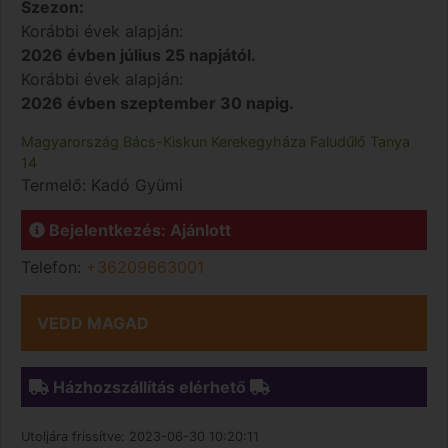
Szezon:
Korábbi évek alapján:
2026 évben július 25 napjától.
Korábbi évek alapján:
2026 évben szeptember 30 napig.
Magyarország
Bács-Kiskun
Kerekegyháza
Faludűlő Tanya
14
Termelő:
Kadó Gyümi
Bejelentkezés: Ajánlott
Telefon:
+36209663001
VEDD MAGAD
Házhozszállítás elérhető
Utoljára frissítve:
2023-06-30 10:20:11