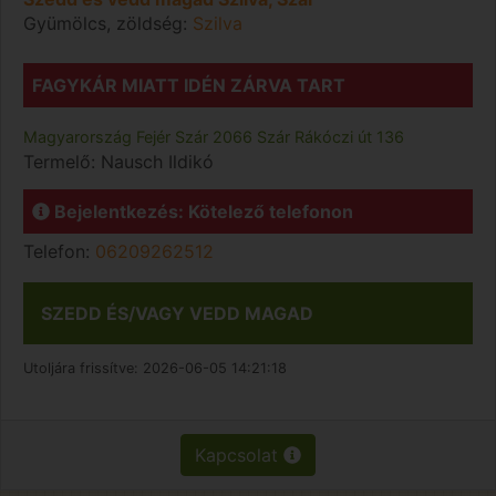
Gyümölcs, zöldség:
Szilva
FAGYKÁR MIATT IDÉN ZÁRVA TART
Magyarország
Fejér
Szár
2066 Szár Rákóczi út 136
Termelő:
Nausch Ildikó
Bejelentkezés: Kötelező telefonon
Telefon:
06209262512
SZEDD ÉS/VAGY VEDD MAGAD
Utoljára frissítve:
2026-06-05 14:21:18
Kapcsolat