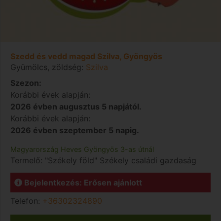
Szedd és vedd magad Szilva, Gyöngyös
Gyümölcs, zöldség:
Szilva
Szezon:
Korábbi évek alapján:
2026 évben augusztus 5 napjától.
Korábbi évek alapján:
2026 évben szeptember 5 napig.
Magyarország
Heves
Gyöngyös
3-as útnál
Termelő:
"Székely föld" Székely családi gazdaság
Bejelentkezés: Erősen ajánlott
Telefon:
+36302324890