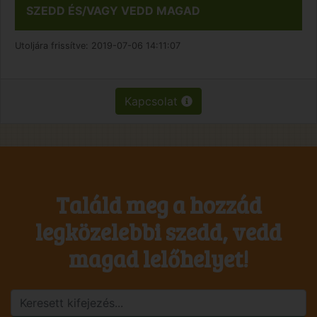
SZEDD ÉS/VAGY VEDD MAGAD
Utoljára frissítve:
2019-07-06 14:11:07
Kapcsolat
Találd meg a hozzád
legközelebbi szedd, vedd
magad lelőhelyet!