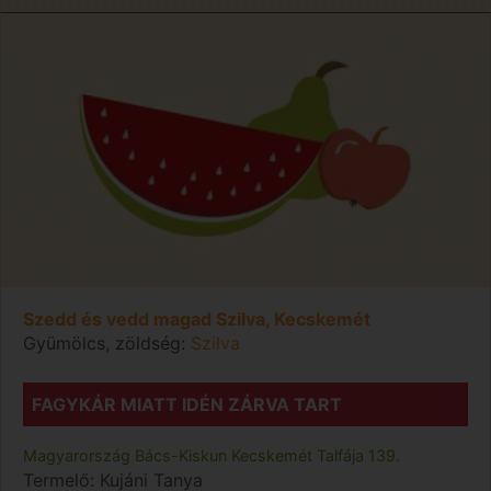
Szedd és vedd magad Szilva, Kecskemét
Gyümölcs, zöldség:
Szilva
FAGYKÁR MIATT IDÉN ZÁRVA TART
Magyarország
Bács-Kiskun
Kecskemét
Talfája 139.
Termelő:
Kujáni Tanya