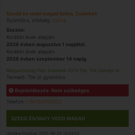
Szedd és vedd magad Szilva, Zsámbék
Gyümölcs, zöldség:
Szilva
Szezon:
Korábbi évek alapján:
2026 évben augusztus 1 napjától.
Korábbi évek alapján:
2026 évben szeptember 14 napig.
Magyarország
Pest
Zsámbék
2073 Tök, Tök-Újmajor út
Termelő:
Tök jó gyümölcs
Bejelentkezés: Nem szükséges
Telefon:
+36703705820
SZEDD ÉS/VAGY VEDD MAGAD
Utoljára frissítve:
2025-08-25 13:24:53