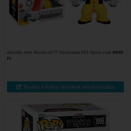
Ajándék ötlet Movies AZ IT Pennywise #55 figura csak
6890
Ft
Tovább a Funko termékek webáruházába