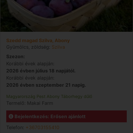
Szedd magad Szilva, Abony
Gyümölcs, zöldség:
Szilva
Szezon:
Korábbi évek alapján:
2026 évben július 18 napjától.
Korábbi évek alapján:
2026 évben szeptember 21 napig.
Magyarország
Pest
Abony
Táborhegy dűlő
Termelő:
Makai Farm
Bejelentkezés: Erősen ajánlott
Telefon:
+36703155410