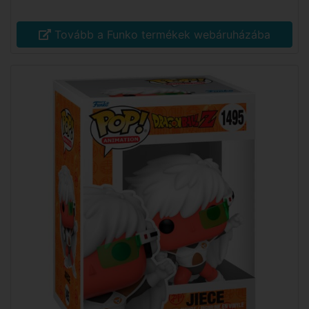
Tovább a Funko termékek webáruházába