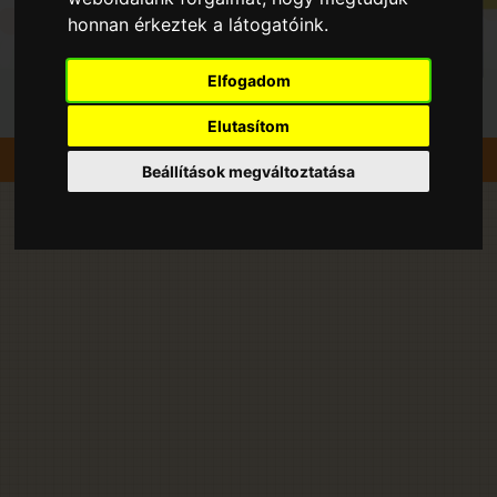
honnan érkeztek a látogatóink.
Elfogadom
Elutasítom
Szedd magad
Szilva
Kaposszerdahely
Beállítások megváltoztatása