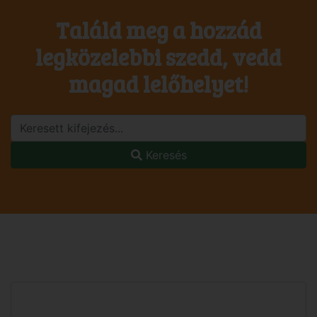
Találd meg a hozzád
legközelebbi szedd, vedd
magad lelőhelyet!
Keresés