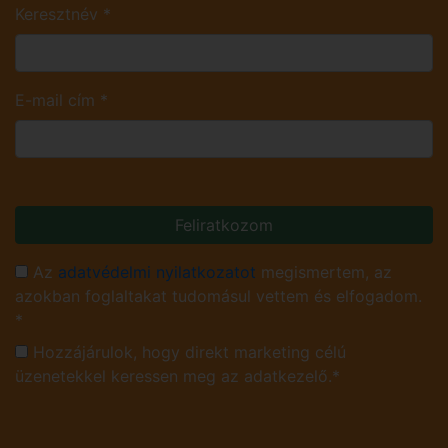
Keresztnév
*
E-mail cím
*
Feliratkozom
Az
adatvédelmi nyilatkozatot
megismertem, az
azokban foglaltakat tudomásul vettem és elfogadom.
*
Hozzájárulok, hogy direkt marketing célú
üzenetekkel keressen meg az adatkezelő.*