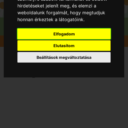
hirdetéseket jelenít meg, és elemzi a
weboldalunk forgalmát, hogy megtudjuk
honnan érkeztek a látogatóink.
Elfogadom
Szedd magad
Szilva
Kecel
Fejes Tibor
Elutasítom
Beállítások megváltoztatása
Vedd magad Szilva, Kecel
településen 2026 évben