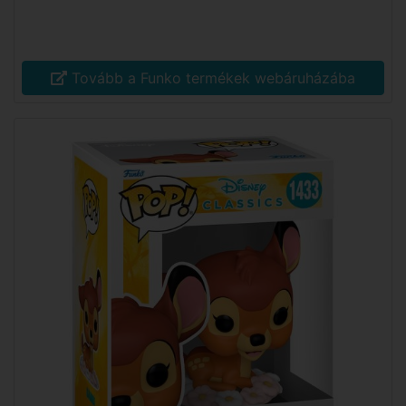
Tovább a Funko termékek webáruházába