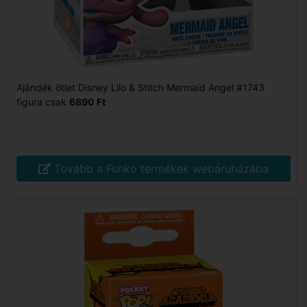
Ajándék ötlet Disney Lilo & Stitch Mermaid Angel #1743
figura csak
6890 Ft
Tovább a Funko termékek webáruházába