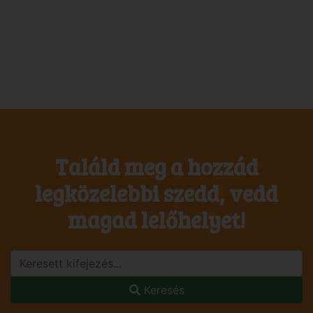
Találd meg a hozzád
legközelebbi szedd, vedd
magad lelőhelyet!
Keresés