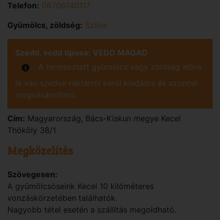
Telefon:
06706140117
Gyümölcs, zöldség:
Szilva
Szedd, vedd típusa:
VEDD MAGAD
A termesztett gyümölcs vagy zöldség előre
le van szedve raktárról kerül kiadásra és azonnal
megvásárolható.
Cím:
Magyarország
,
Bács-Kiskun
megye
Kecel
Thököly 38/1
Megközelítés
Szövegesen:
A gyümölcsöseink Kecel 10 kilóméteres
vonzáskörzetében találhatók.
Nagyobb tétel esetén a szállítás megoldható.