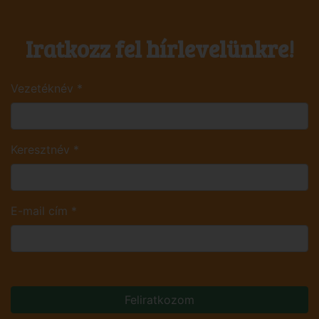
Iratkozz fel hírlevelünkre!
Vezetéknév
*
Keresztnév
*
E-mail cím
*
Feliratkozom