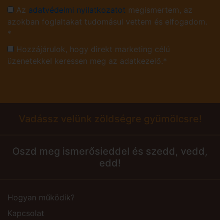
Az
adatvédelmi nyilatkozatot
megismertem, az
azokban foglaltakat tudomásul vettem és elfogadom.
*
Hozzájárulok, hogy direkt marketing célú
üzenetekkel keressen meg az adatkezelő.*
Vadássz velünk zöldségre gyümölcsre!
Oszd meg ismerősieddel és szedd, vedd,
edd!
Hogyan működik?
Kapcsolat