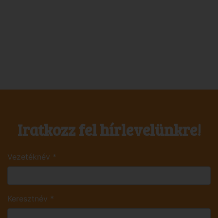
Iratkozz fel hírlevelünkre!
Vezetéknév
*
Keresztnév
*