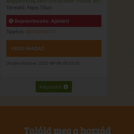
Magyarország
Bács-Kiskun
Kecel
Thököly 38/1
Termelő:
Fejes Tibor
Bejelentkezés: Ajánlott
Telefon:
06706140117
VEDD MAGAD
Utoljára frissítve:
2022-08-06 05:03:33
Kapcsolat
Találd meg a hozzád