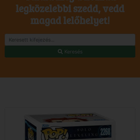
legközelebbi szedd, vedd
magad lelőhelyet!
Keresés