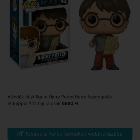
Ajándék ötlet figura Harry Potter Harry fosztogatók
térképpel #42 figura csak
6890 Ft
Tovább a Funko termékek webáruházába