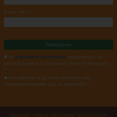
E-mail cím
*
Feliratkozom
Az
adatvédelmi nyilatkozatot
megismertem, az
azokban foglaltakat tudomásul vettem és elfogadom.
*
Hozzájárulok, hogy direkt marketing célú
üzenetekkel keressen meg az adatkezelő.*
Vadássz velünk zöldségre gyümölcsre!