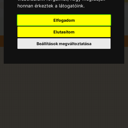
honnan érkeztek a látogatóink.
Elfogadom
Elutasítom
Szedd magad
Szilva
Kecel
Beállítások megváltoztatása