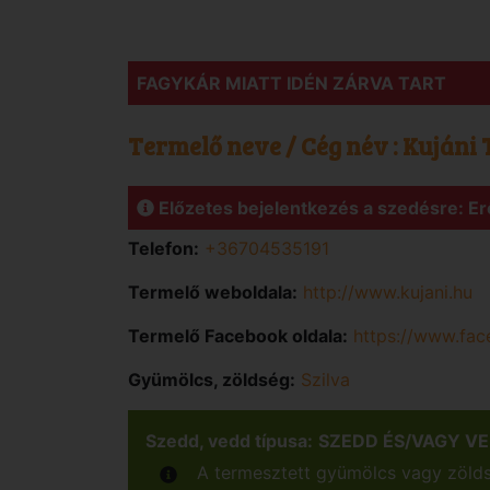
FAGYKÁR MIATT IDÉN ZÁRVA TART
Termelő neve / Cég név :
Kujáni
Előzetes bejelentkezés a szedésre: Er
Telefon:
+36704535191
Termelő weboldala:
http://www.kujani.hu
Termelő Facebook oldala:
https://www.fa
Gyümölcs, zöldség:
Szilva
Szedd, vedd típusa:
SZEDD ÉS/VAGY V
A termesztett gyümölcs vagy zöldsé