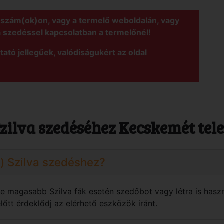
nszám(ok)on, vagy a termelő weboldalán, vagy
a szedéssel kapcsolatban a termelőnél!
tató jellegűek, valódiságukért az oldal
Szilva szedéséhez Kecskemét tel
z) Szilva szedéshez?
ve magasabb Szilva fák esetén szedőbot vagy létra is haszn
őtt érdeklődj az elérhető eszközök iránt.