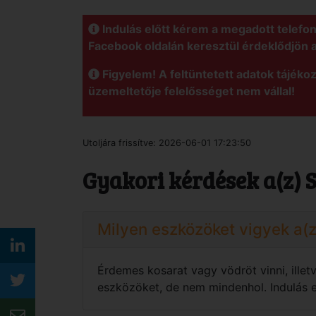
Indulás előtt kérem a megadott telefo
Facebook oldalán keresztül érdeklődjön 
Figyelem! A feltüntetett adatok tájékoz
üzemeltetője felelősséget nem vállal!
Utoljára frissítve:
2026-06-01 17:23:50
Gyakori kérdések a(z) 
Milyen eszközöket vigyek a(
Érdemes kosarat vagy vödröt vinni, illet
eszközöket, de nem mindenhol. Indulás el