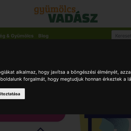
ég & Gyümölcs
Blog
giákat alkalmaz, hogy javítsa a böngészési élményét, azza
weboldalunk forgalmát, hogy megtudjuk honnan érkeztek a l
ltoztatása