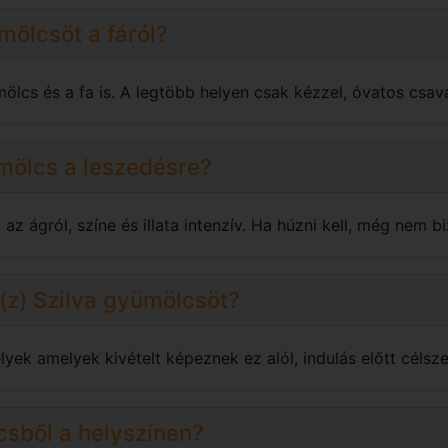
ümölcsöt a fáról?
mölcs és a fa is. A legtöbb helyen csak kézzel, óvatos csav
ümölcs a leszedésre?
z ágról, színe és illata intenzív. Ha húzni kell, még nem bi
a(z) Szilva gyümölcsöt?
yek amelyek kivételt képeznek ez alól, indulás előtt célsze
csből a helyszínen?