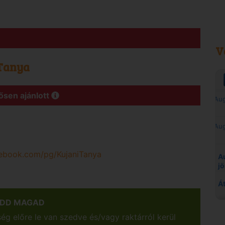
V
 Tanya
ősen ajánlott
cebook.com/pg/KujaniTanya
EDD MAGAD
g előre le van szedve és/vagy raktárról kerül