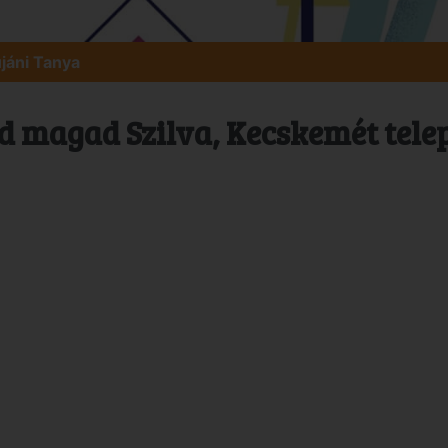
jáni Tanya
d magad Szilva, Kecskemét tele