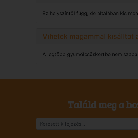
Ez helyszíntől függ, de általában kis menn
Vihetek magammal kisálltot 
A legtöbb gyümölcsöskertbe nem szabad k
Találd meg a ho