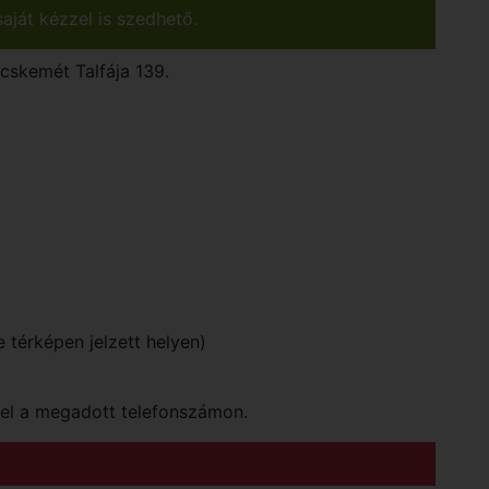
aját kézzel is szedhető.
ecskemét
Talfája 139.
e térképen jelzett helyen)
vel a megadott telefonszámon.