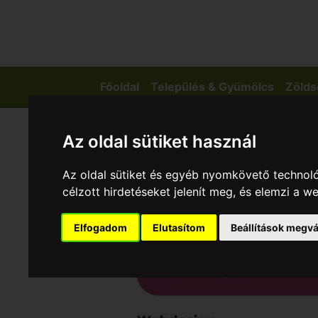
Főoldal
Település & Gyümölcs
Zölds
Az oldal sütiket használ
Az oldal sütiket és egyéb nyomkövető technoló
célzott hirdetéseket jelenít meg, és elemzi a 
Elfogadom
Elutasítom
Beállítások megvá