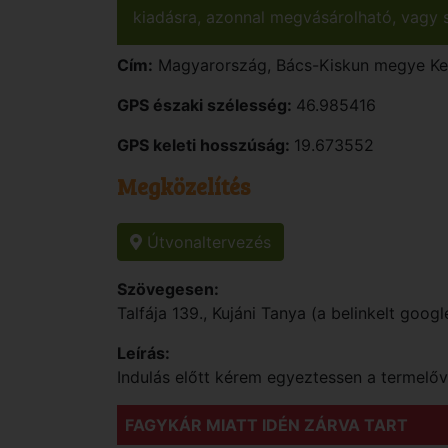
kiadásra, azonnal megvásárolható, vagy s
Cím:
Magyarország
,
Bács-Kiskun
megye
K
GPS északi szélesség:
46.985416
GPS keleti hosszúság:
19.673552
Megközelítés
Útvonaltervezés
Szövegesen:
Talfája 139., Kujáni Tanya (a belinkelt googl
Leírás:
Indulás előtt kérem egyeztessen a termelő
FAGYKÁR MIATT IDÉN ZÁRVA TART