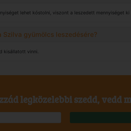
yiséget lehet kóstolni, viszont a leszedett mennyiséget ki k
a Szilva gyümölcs leszedésére?
isállatott vinni.
zzád legközelebbi szedd, vedd m