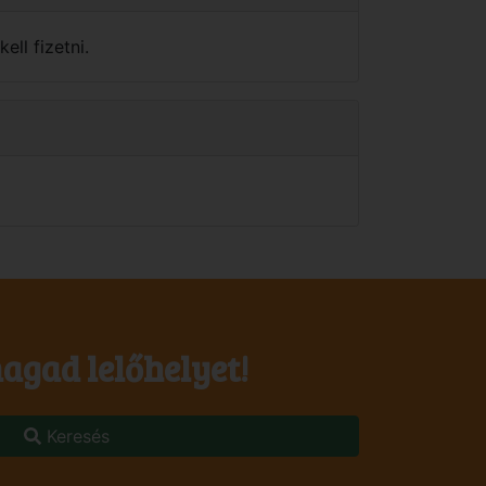
ell fizetni.
agad lelőhelyet!
Keresés