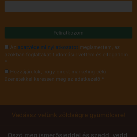
Feliratkozom
Az
adatvédelmi nyilatkozatot
megismertem, az
azokban foglaltakat tudomásul vettem és elfogadom.
*
Hozzájárulok, hogy direkt marketing célú
üzenetekkel keressen meg az adatkezelő.*
Vadássz velünk zöldségre gyümölcsre!
Oszd meg ismerősieddel és szedd, vedd,