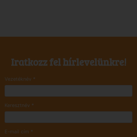
Iratkozz fel hírlevelünkre!
Vezetéknév
*
Keresztnév
*
E-mail cím
*