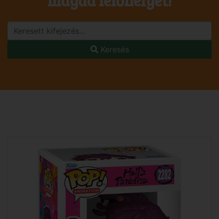
magad lelőhelyet!
Keresés