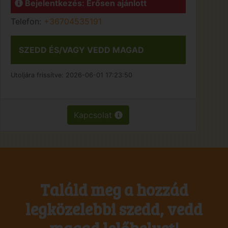
Bejelentkezés: Erősen ajánlott
Telefon:
+36704535191
SZEDD ÉS/VAGY VEDD MAGAD
Utoljára frissítve:
2026-06-01 17:23:50
Kapcsolat
Találd meg a hozzád
legközelebbi szedd, vedd