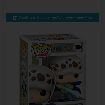
Tovább a Funko termékek webáruházába