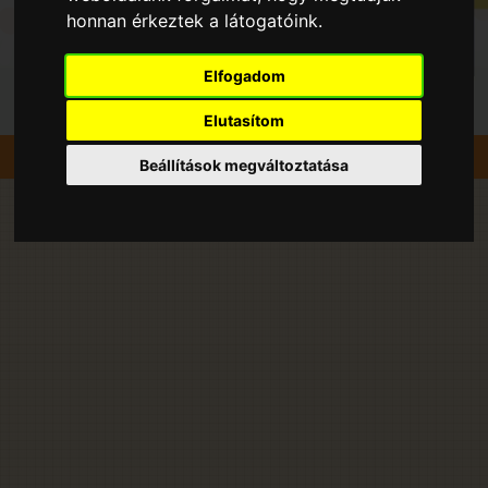
honnan érkeztek a látogatóink.
Elfogadom
Elutasítom
Szedd magad
Szilva
Kecskemét
Beállítások megváltoztatása