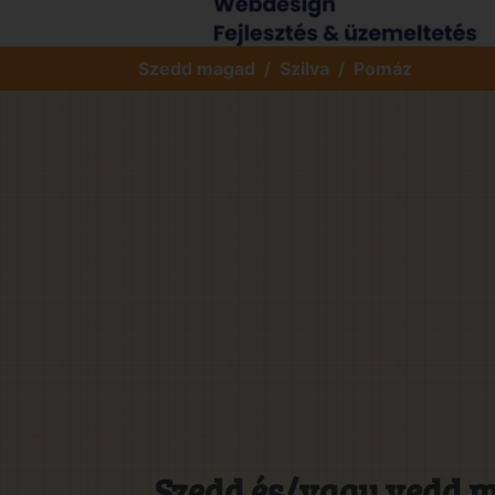
Szedd magad
Szilva
Pomáz
Szedd és/vagy vedd m