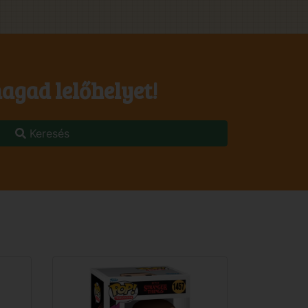
agad lelőhelyet!
Keresés