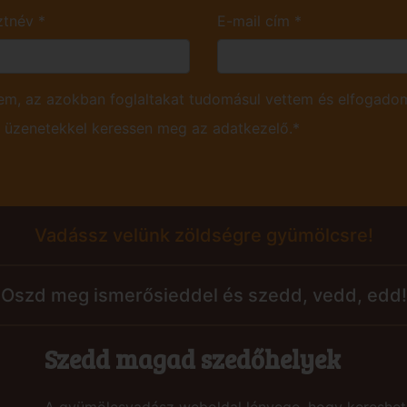
ztnév
*
E-mail cím
*
m, az azokban foglaltakat tudomásul vettem és elfogadom
ú üzenetekkel keressen meg az adatkezelő.*
Vadássz velünk zöldségre gyümölcsre!
Oszd meg ismerősieddel és szedd, vedd, edd!
Szedd magad szedőhelyek