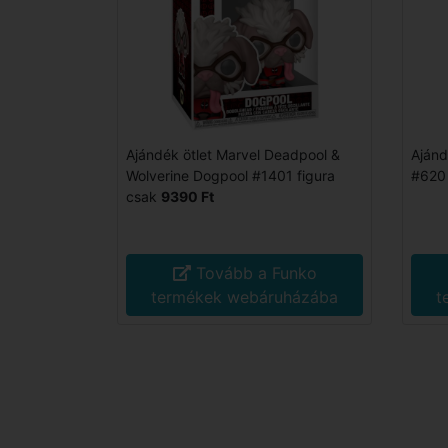
Ajándék ötlet Marvel Deadpool &
Ajánd
Wolverine Dogpool #1401 figura
#620 
csak
9390 Ft
Tovább a Funko
termékek webáruházába
t