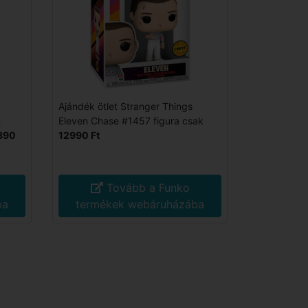
Ajándék ötlet Stranger Things
n
Eleven Chase #1457 figura csak
890
12990 Ft
Tovább a Funko
ba
termékek webáruházába