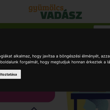
ég & Gyümölcs
Blog
giákat alkalmaz, hogy javítsa a böngészési élményét, azza
weboldalunk forgalmát, hogy megtudjuk honnan érkeztek a l
ltoztatása