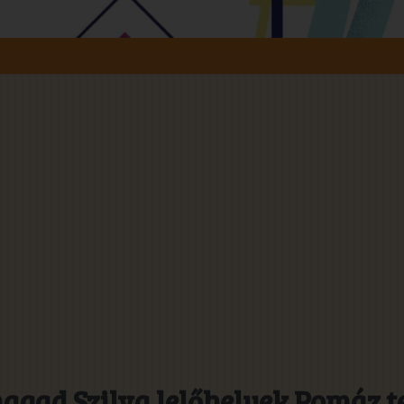
agad Szilva lelőhelyek Pomáz t