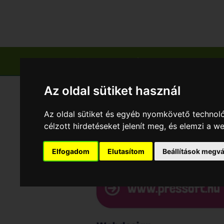
Főoldal
Település & Gyümölcs
Zölds
Az oldal sütiket használ
Az oldal sütiket és egyéb nyomkövető technoló
célzott hirdetéseket jelenít meg, és elemzi a 
Elfogadom
Elutasítom
Beállítások megvá