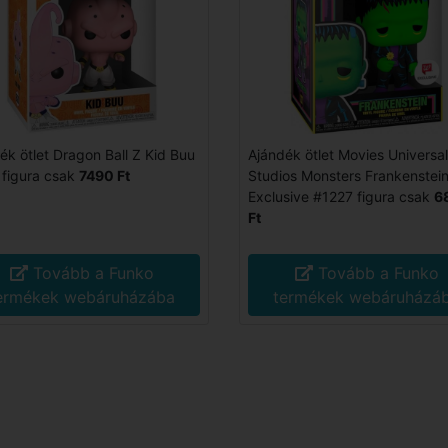
ék ötlet Dragon Ball Z Kid Buu
Ajándék ötlet Movies Universal
figura csak
7490 Ft
Studios Monsters Frankenstei
Exclusive #1227 figura csak
6
Ft
Tovább a Funko
Tovább a Funko
ermékek webáruházába
termékek webáruházá