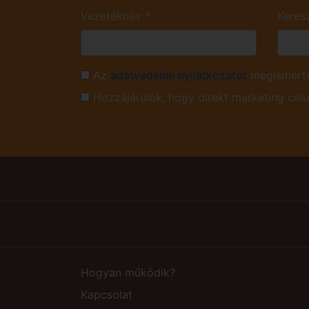
Vezetéknév
*
Keres
Az
adatvédelmi nyilatkozatot
megismerte
Hozzájárulok, hogy direkt marketing cél
Hogyan működik?
Kapcsolat