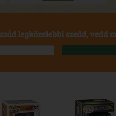
zzád legközelebbi szedd, vedd m