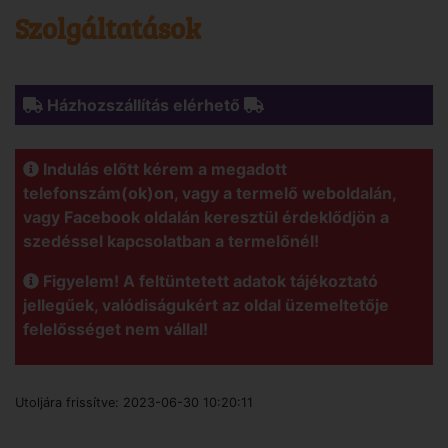
Szolgáltatások
Házhozszállítás elérhető
Indulás előtt kérem a megadott
telefonszám(ok)on, vagy a termelő weboldalán,
vagy Facebook oldalán keresztül érdeklődjön a
szedéssel kapcsolatban a termelőnél!
Figyelem! A feltüntetett adatok tájékoztató
jellegűek, valódiságukért az oldal üzemeltetője
felelősséget nem vállal!
Utoljára frissítve:
2023-06-30 10:20:11