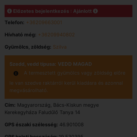
Előzetes bejelentkezés : Ajánlott
Telefon:
+36209663001
Hívható még:
+36209940802
Gyümölcs, zöldség:
Szilva
Szedd, vedd típusa:
VEDD MAGAD
A termesztett gyümölcs vagy zöldség előre
le van szedve raktárról kerül kiadásra és azonnal
megvásárolható.
Cím:
Magyarország
,
Bács-Kiskun
megye
Kerekegyháza
Faludűlő Tanya 14
GPS északi szélesség:
46.901008
GPS keleti hosszúság:
19.530395