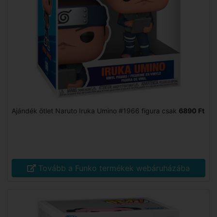
Ajándék ötlet Naruto Iruka Umino #1966 figura csak
6890 Ft
Tovább a Funko termékek webáruházába