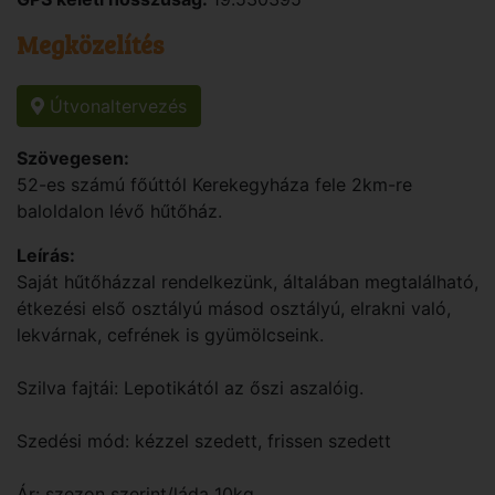
Megközelítés
Útvonaltervezés
Szövegesen:
52-es számú főúttól Kerekegyháza fele 2km-re
baloldalon lévő hűtőház.
Leírás:
Saját hűtőházzal rendelkezünk, általában megtalálható,
étkezési első osztályú másod osztályú, elrakni való,
lekvárnak, cefrének is gyümölcseink.
Szilva fajtái: Lepotikától az őszi aszalóig.
Szedési mód: kézzel szedett, frissen szedett
Ár: szezon szerint/láda 10kg