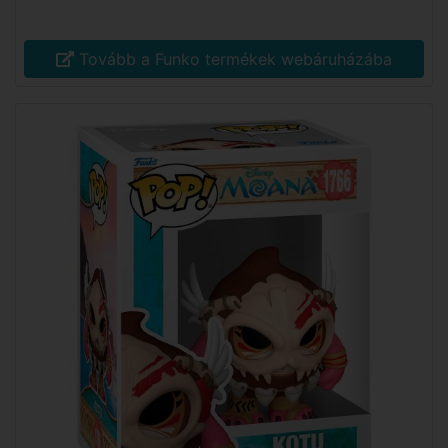
Tovább a Funko termékek webáruházába