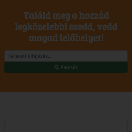
Találd meg a hozzád
legközelebbi szedd, vedd
magad lelőhelyet!
Keresés