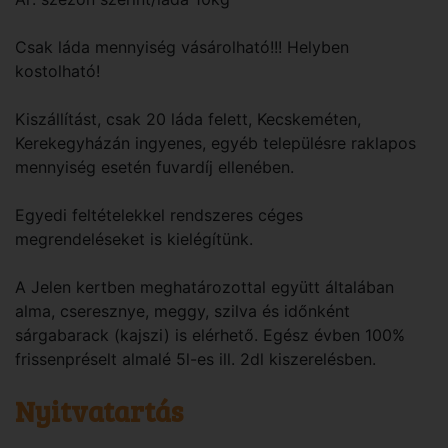
Csak láda mennyiség vásárolható!!! Helyben
kostolható!
Kiszállítást, csak 20 láda felett, Kecskeméten,
Kerekegyházán ingyenes, egyéb településre raklapos
mennyiség esetén fuvardíj ellenében.
Egyedi feltételekkel rendszeres céges
megrendeléseket is kielégítünk.
A Jelen kertben meghatározottal együtt általában
alma, cseresznye, meggy, szilva és időnként
sárgabarack (kajszi) is elérhető. Egész évben 100%
frissenpréselt almalé 5l-es ill. 2dl kiszerelésben.
Nyitvatartás