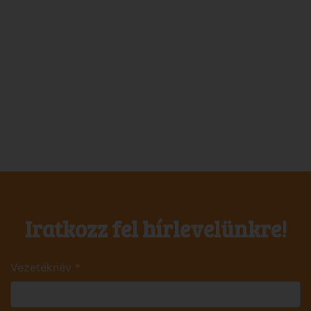
Iratkozz fel hírlevelünkre!
Vezetéknév
*