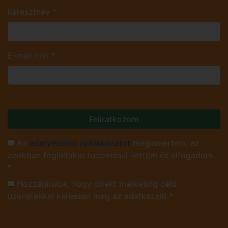
Keresztnév
*
E-mail cím
*
Feliratkozom
Az
adatvédelmi nyilatkozatot
megismertem, az
azokban foglaltakat tudomásul vettem és elfogadom.
*
Hozzájárulok, hogy direkt marketing célú
üzenetekkel keressen meg az adatkezelő.*