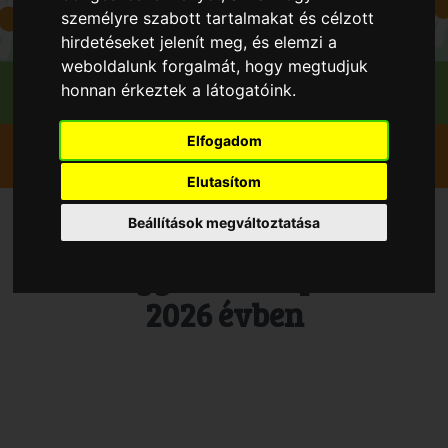
személyre szabott tartalmakat és célzott
hirdetéseket jelenít meg, és elemzi a
weboldalunk forgalmát, hogy megtudjuk
honnan érkeztek a látogatóink.
Elfogadom
Szedd magad
Szilva
Kerekegyháza
Kadó Gyümi
Elutasítom
Beállítások megváltoztatása
Vedd magad Szilva,
Kerekegyháza településen
2026 évben