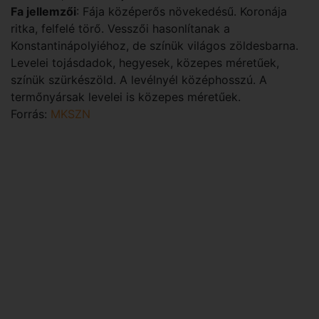
Fa jellemzői
: Fája középerős növekedésű. Koronája
ritka, felfelé törő. Vesszői hasonlítanak a
Konstantinápolyiéhoz, de színük világos zöldesbarna.
Levelei tojásdadok, hegyesek, közepes méretűek,
színük szürkészöld. A levélnyél középhosszú. A
termőnyársak levelei is közepes méretűek.
Forrás:
MKSZN