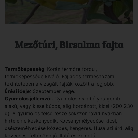
Mezőtúri, Birsalma fajta
Termőképesség
: Korán termőre fordul,
termőképessége kiváló. Fajlagos terméshozam
tekintetében a vizsgált fajták között a legjobb.
Érési ideje
: Szeptember vége.
Gyümölcs jellemzői
: Gyümölcse szabályos gömb
alakú, vagy kissé kúpos, alig bordázott, kicsi (200-230
g). A gyümölcs felső része sokszor rövid nyakban
hirtelen elkeskenyedik. Kocsánymélyedése kicsi,
csészemélyedése közepes, hengeres. Húsa szilárd, alig
kövecses, feltűnően jó illatú és zamatú.