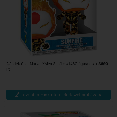
Ajándék ötlet Marvel XMen Sunfire #1460 figura csak
3690
Ft
Tovább a Funko termékek webáruházába