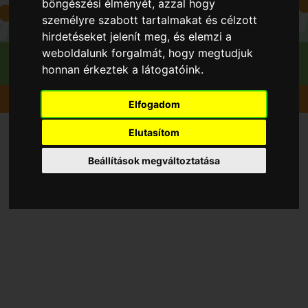
böngészési élményét, azzal hogy
személyre szabott tartalmakat és célzott
hirdetéseket jelenít meg, és elemzi a
weboldalunk forgalmát, hogy megtudjuk
honnan érkeztek a látogatóink.
Gyümölcsök
Birsalma
Mezőtúri
Elfogadom
Elutasítom
Beállítások megváltoztatása