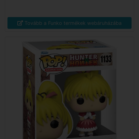
Tovább a Funko termékek webáruházába