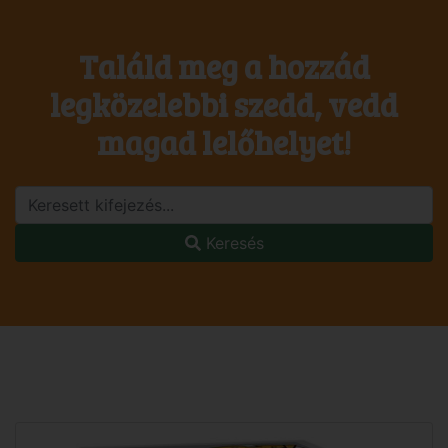
Találd meg a hozzád
legközelebbi szedd, vedd
magad lelőhelyet!
Keresés