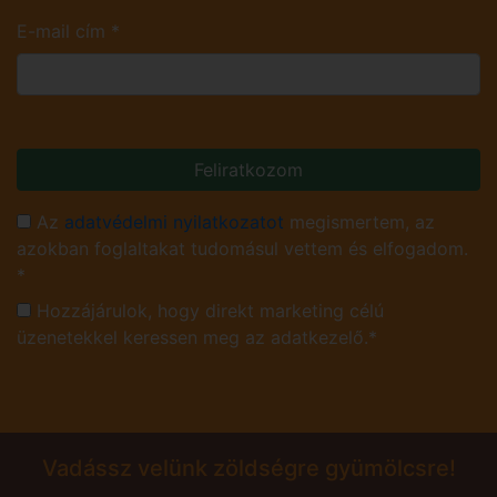
E-mail cím
*
Feliratkozom
Az
adatvédelmi nyilatkozatot
megismertem, az
azokban foglaltakat tudomásul vettem és elfogadom.
*
Hozzájárulok, hogy direkt marketing célú
üzenetekkel keressen meg az adatkezelő.*
Vadássz velünk zöldségre gyümölcsre!