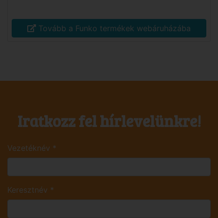
Tovább a Funko termékek webáruházába
Iratkozz fel hírlevelünkre!
Vezetéknév
*
Keresztnév
*