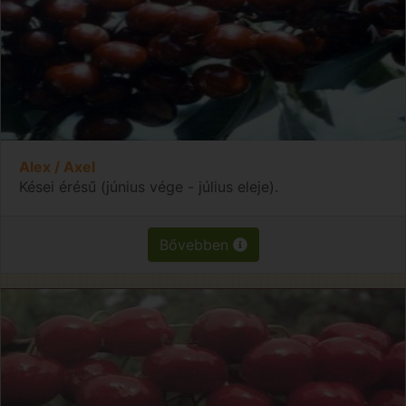
Alex / Axel
Kései érésű (június vége - július eleje).
Bővebben