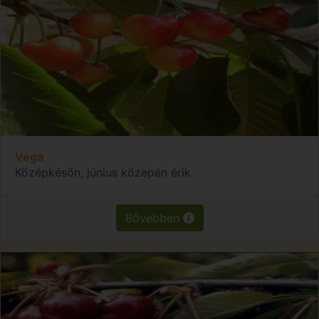
Vega
Középkésőn, június közepén érik.
Bővebben