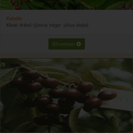
Katalin
Kései érésű (június vége- július eleje).
Bővebben