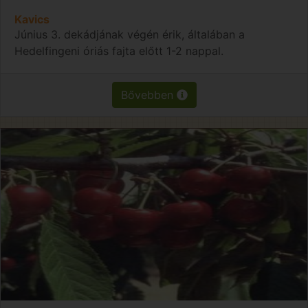
Kavics
Június 3. dekádjának végén érik, általában a
Hedelfingeni óriás fajta előtt 1-2 nappal.
Bővebben