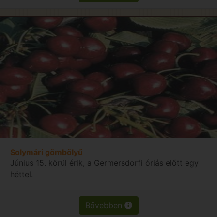
Solymári gömbölyű
Június 15. körül érik, a Germersdorfi óriás előtt egy
héttel.
Bővebben