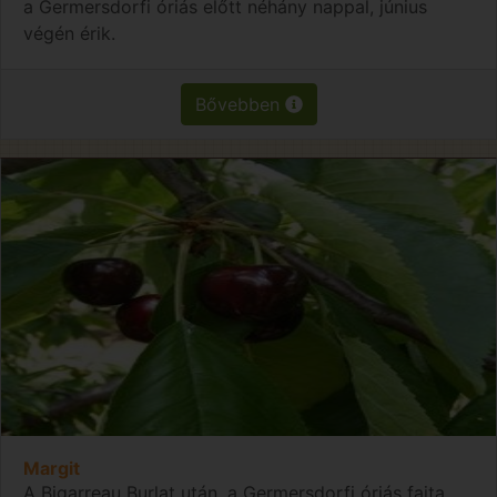
a Germersdorfi óriás előtt néhány nappal, június
végén érik.
Bővebben
Margit
A Bigarreau Burlat után, a Germersdorfi óriás fajta