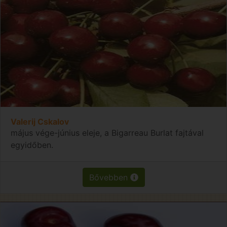
Valerij Cskalov
május vége-június eleje, a Bigarreau Burlat fajtával
egyidőben.
Bővebben