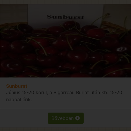
Sunburst
Június 15-20 körül, a Bigarreau Burlat után kb. 15-20
nappal érik.
Bővebben