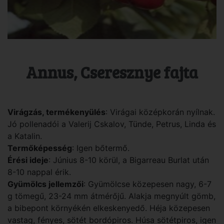
Annus, Cseresznye fajta
Virágzás, termékenyülés
: Virágai középkorán nyílnak.
Jó pollenadói a Valerij Cskalov, Tünde, Petrus, Linda és
a Katalin.
Termőképesség
: Igen bőtermő.
Érési ideje
: Június 8-10 körül, a Bigarreau Burlat után
8-10 nappal érik.
Gyümölcs jellemzői
: Gyümölcse közepesen nagy, 6-7
g tömegű, 23-24 mm átmérőjű. Alakja megnyúlt gömb,
a bibepont környékén elkeskenyedő. Héja közepesen
vastag, fényes, sötét bordópiros. Húsa sötétpiros, igen