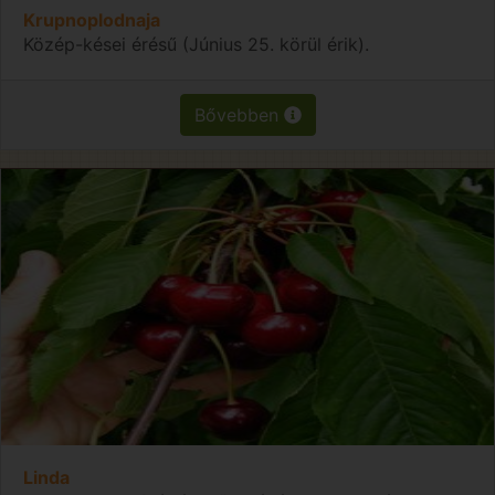
Krupnoplodnaja
Közép-kései érésű (Június 25. körül érik).
Bővebben
Linda