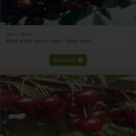
Alex / Axel
Kései érésű (június vége - július eleje).
Bővebben