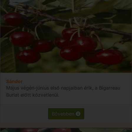
Sándor
Május végén-június első napjaiban érik, a Bigarreau
Burlat előtt közvetlenül.
Bővebben