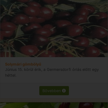
Solymári gömbölyű
Június 15. körül érik, a Germersdorfi óriás előtt egy
héttel.
Bővebben