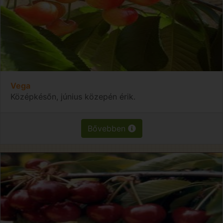
Vega
Középkésőn, június közepén érik.
Bővebben