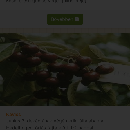
Kései érésű (június vége- július eleje).
Bővebben
Kavics
Június 3. dekádjának végén érik, általában a
Hedelfingeni óriás fajta előtt 1-2 nappal.