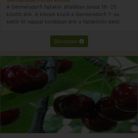
A Germersdorfi fajtakör általában június 18- 25
között érik. A klónok közül a Germersdorfi 1- es
kettő-öt nappal korábban érik a fajtakörön belül.
Bővebben