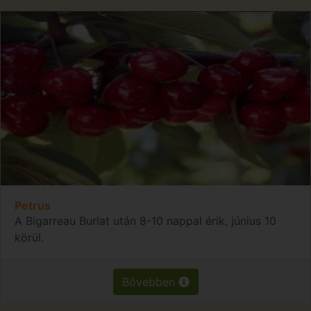
Petrus
A Bigarreau Burlat után 8-10 nappal érik, június 10
körül.
Bővebben