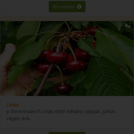
Bővebben
Linda
a Germersdorfi óriás előtt néhány nappal, június
végén érik.