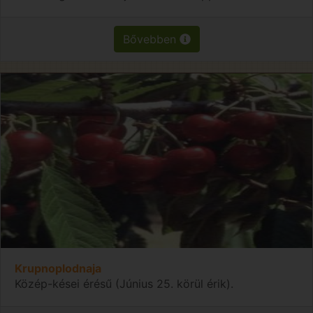
Bővebben
Krupnoplodnaja
Közép-kései érésű (Június 25. körül érik).