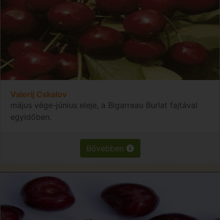
Valerij Cskalov
május vége-június eleje, a Bigarreau Burlat fajtával
egyidőben.
Bővebben