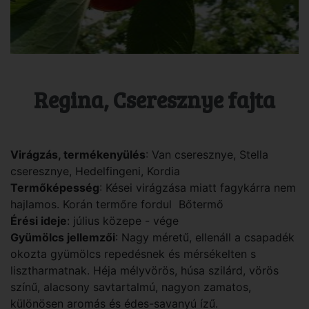
Regina, Cseresznye fajta
Virágzás, termékenyülés
: Van cseresznye, Stella
cseresznye, Hedelfingeni, Kordia
Termőképesség
: Kései virágzása miatt fagykárra nem
hajlamos. Korán termőre fordul Bőtermő
Érési ideje
: július közepe - vége
Gyümölcs jellemzői
: Nagy méretű, ellenáll a csapadék
okozta gyümölcs repedésnek és mérsékelten s
lisztharmatnak. Héja mélyvörös, húsa szilárd, vörös
színű, alacsony savtartalmú, nagyon zamatos,
különösen aromás és édes-savanyú ízű.