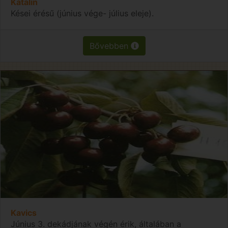
Katalin
Kései érésű (június vége- július eleje).
Bővebben
Kavics
Június 3. dekádjának végén érik, általában a