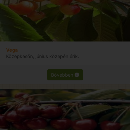
Vega
Középkésőn, június közepén érik.
Bővebben