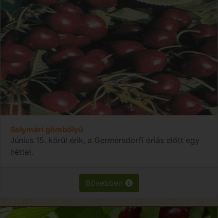
Solymári gömbölyű
Június 15. körül érik, a Germersdorfi óriás előtt egy
héttel.
Bővebben