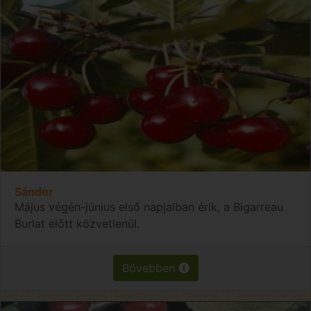
Sándor
Május végén-június első napjaiban érik, a Bigarreau
Burlat előtt közvetlenül.
Bővebben