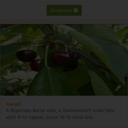
Bővebben
Margit
A Bigarreau Burlat után, a Germersdorfi óriás fajta
előtt 8-10 nappal, június 10-12 körül érik.