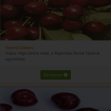
Valerij Cskalov
május vége-június eleje, a Bigarreau Burlat fajtával
egyidőben.
Bővebben