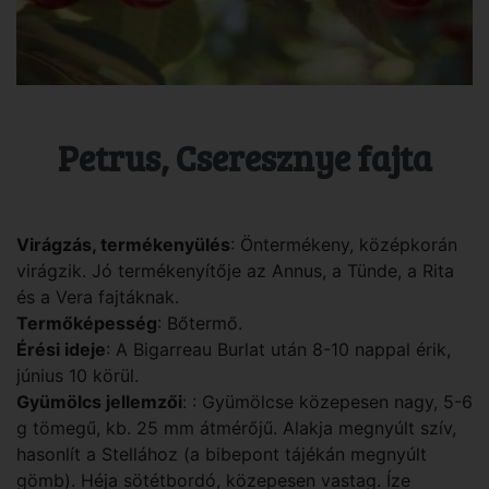
Petrus, Cseresznye fajta
Virágzás, termékenyülés
: Öntermékeny, középkorán
virágzik. Jó termékenyítője az Annus, a Tünde, a Rita
és a Vera fajtáknak.
Termőképesség
: Bőtermő.
Érési ideje
: A Bigarreau Burlat után 8-10 nappal érik,
június 10 körül.
Gyümölcs jellemzői
: : Gyümölcse közepesen nagy, 5-6
g tömegű, kb. 25 mm átmérőjű. Alakja megnyúlt szív,
hasonlít a Stellához (a bibepont tájékán megnyúlt
gömb). Héja sötétbordó, közepesen vastag. Íze