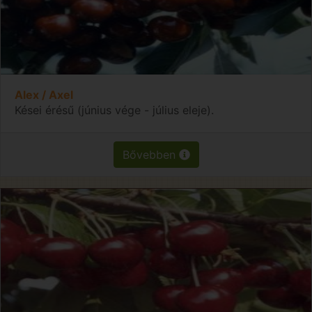
Alex / Axel
Kései érésű (június vége - július eleje).
Bővebben