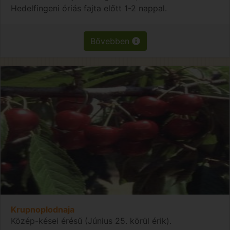
Hedelfingeni óriás fajta előtt 1-2 nappal.
Bővebben
Krupnoplodnaja
Közép-kései érésű (Június 25. körül érik).