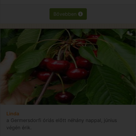
Bővebben
Linda
a Germersdorfi óriás előtt néhány nappal, június
végén érik.