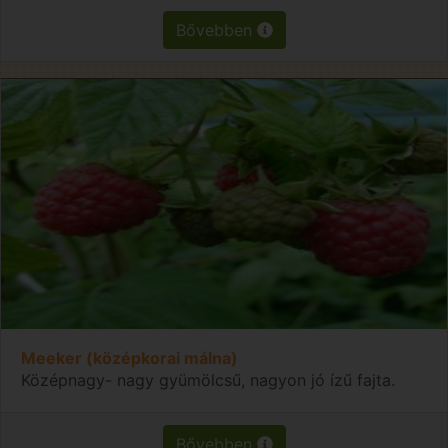
Bővebben
Meeker (középkorai málna)
Középnagy- nagy gyümölcsű, nagyon jó ízű fajta.
Bővebben