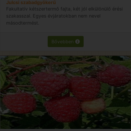
Julcsi szabadgyökerű
Fakultatív kétszertermő fajta, két jól elkülönülő érési
szakasszal. Egyes évjáratokban nem nevel
másodtermést.
Bővebben