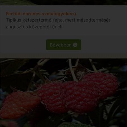
Fertődi narancs szabadgyökerű
Tipikus kétszertermő fajta, mert másodtermését
augusztus közepétől érleli
Bővebben