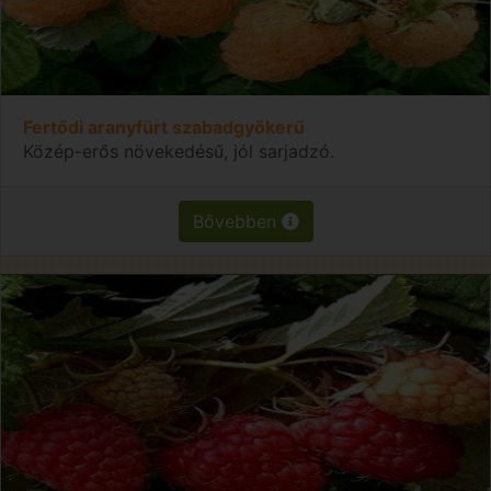
Fertődi aranyfürt szabadgyökerű
Közép-erős növekedésű, jól sarjadzó.
Bővebben