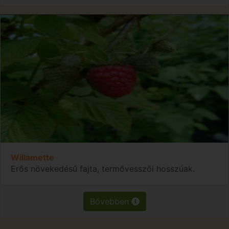
Willamette
Erős növekedésű fajta, termővesszői hosszúak.
Bővebben