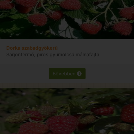
Dorka szabadgyökerű
Sarjontermő, piros gyümölcsű málnafajta.
Bővebben