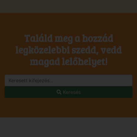
Találd meg a hozzád
legközelebbi szedd, vedd
magad lelőhelyet!
Keresés