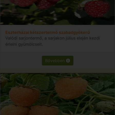
Eszterházai kétszertermő szabadgyökerű
Valódi sarjontermő, a sarjakon július elején kezdi
érlelni gyümölcseit.
Bővebben