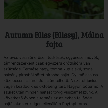
Autumn Bliss (Blissy), Málna
fajta
Az éves vesszői erősen tüskések, egyenesen növők,
támrendszerként csak egyszerű dróthálóra van
szüksége. Termése nagy, tompa kúp alakú, színe
halvány pirosból sötét pirosba hajló. Gyümölcshúsa
közepesen szilárd. Jól szüretelhető. A szüret június
végén kezdődik és októberig tart. Nagyon bőtermő. A
szüret után minden hajtást tövig visszametszünk. A
következő évben a termés az az évben fejlődött
hajtásokon érik. Igen ellenálló a Phytophtorás