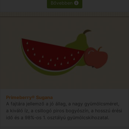
Bővebben
Primeberry® Sugana
A fajtára jellemző a jó állag, a nagy gyümölcsméret,
a kiváló íz, a csillogó piros bogyószín, a hosszú érési
idő és a 98%-os 1. osztályú gyümölcskihozatal.