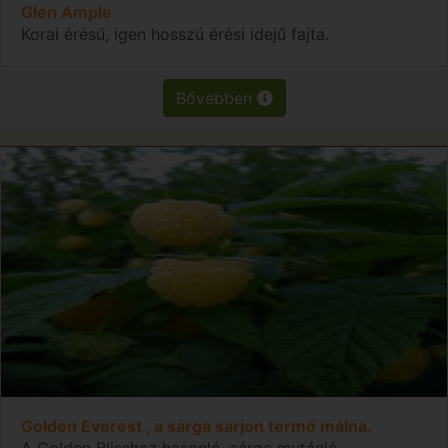
Glen Ample
Korai érésű, igen hosszú érési idejű fajta.
Bővebben
Golden Everest , a sárga sarjon termő málna.
A Golden Blisshez hasonló, sárga mutáció.