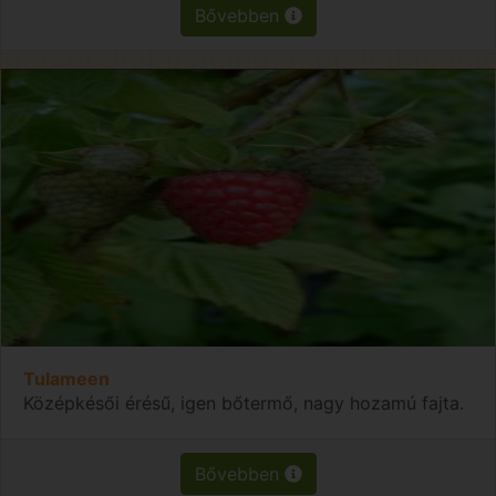
Bővebben
Tulameen
Középkésői érésű, igen bőtermő, nagy hozamú fajta.
Bővebben