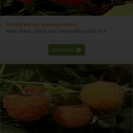
Fertődi kármin szabadgyökerű
Korai érésű, június első harmadába kezd érni
Bővebben