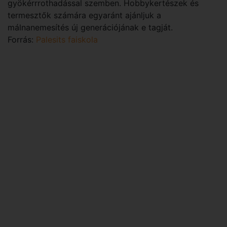
gyökérrrothadással szemben. Hobbykertészek és
termesztők számára egyaránt ajánljuk a
málnanemesítés új generációjának e tagját.
Forrás:
Palesits faiskola