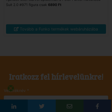
Suit 2.0 #971 figura csak
6890 Ft
Tovább a Funko termékek webáruházába
Iratkozz fel hírlevelünkre!
Vezetéknév
*
Keresztnév
*