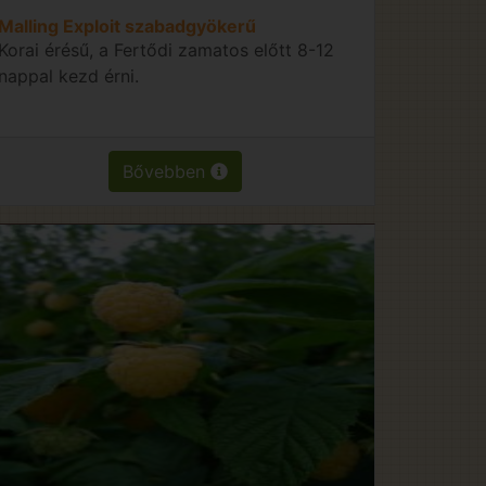
Malling Exploit szabadgyökerű
Korai érésű, a Fertődi zamatos előtt 8-12
nappal kezd érni.
Bővebben