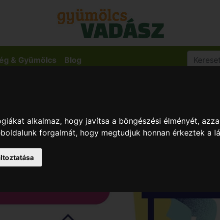
ég & Gyümölcs
Blog
giákat alkalmaz, hogy javítsa a böngészési élményét, azza
weboldalunk forgalmát, hogy megtudjuk honnan érkeztek a l
ltoztatása