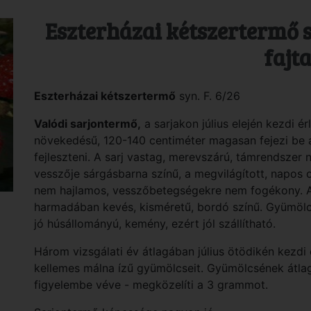
Eszterházai kétszertermő
fajt
Eszterházai kétszertermő
syn. F. 6/26
Valódi sarjontermő,
a sarjakon július elején kezdi ér
növekedésű, 120-140 centiméter magasan fejezi be a
fejleszteni. A sarj vastag, merevszárú, támrendszer n
vesszője sárgásbarna színű, a megvilágított, napos 
nem hajlamos, vesszőbetegségekre nem fogékony. 
harmadában kevés, kisméretű, bordó színű. Gyümölc
jó húsállományú, kemény, ezért jól szállítható.
Három vizsgálati év átlagában július ötödikén kezdi 
kellemes málna ízű gyümölcseit. Gyümölcsének átlag
figyelembe véve - megközelíti a 3 grammot.