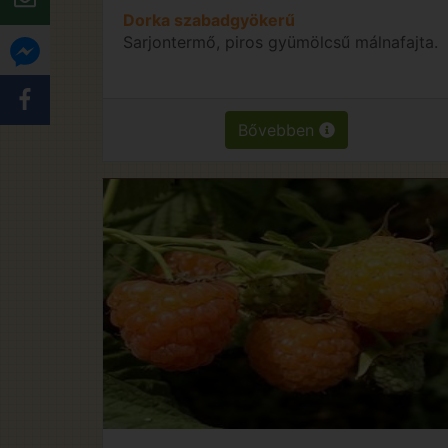
Dorka szabadgyökerű
Sarjontermő, piros gyümölcsű málnafajta.
Bővebben