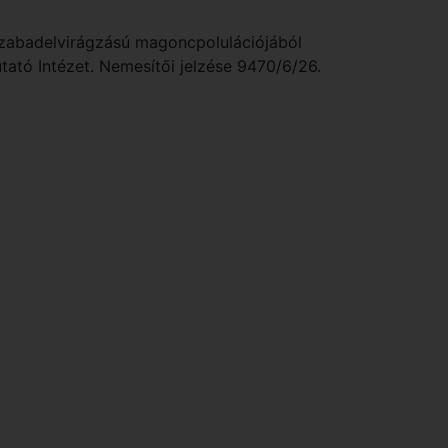
szabadelvirágzású magoncpolulációjából
tató Intézet. Nemesítői jelzése 9470/6/26.