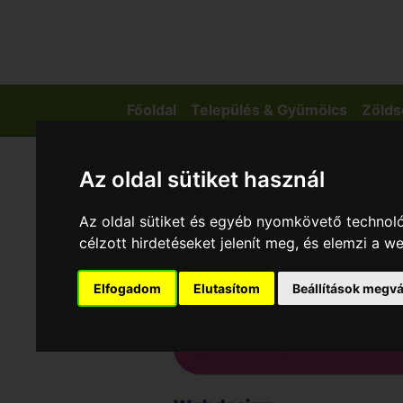
Főoldal
Település & Gyümölcs
Zölds
Az oldal sütiket használ
Az oldal sütiket és egyéb nyomkövető technoló
célzott hirdetéseket jelenít meg, és elemzi a 
Elfogadom
Elutasítom
Beállítások megvá