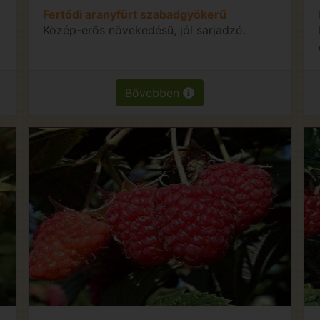
Fertődi aranyfürt szabadgyökerű
Közép-erős növekedésű, jól sarjadzó.
Bővebben