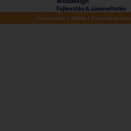
Gyümölcsök
Málna
Eszterházai két