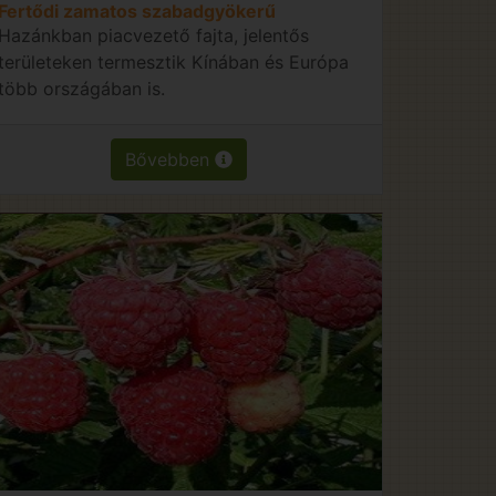
Fertődi zamatos szabadgyökerű
Hazánkban piacvezető fajta, jelentős
területeken termesztik Kínában és Európa
több országában is.
Bővebben