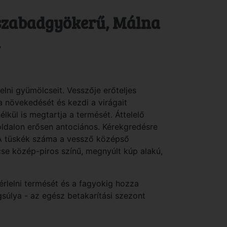
 szabadgyökerű, Málna
a
lelni gyümölcseit. Vesszője erőteljes
 növekedését és kezdi a virágait
élkül is megtartja a termését. Áttelelő
oldalon erősen antociános. Kérekgredésre
A tüskék száma a vessző középső
se közép-piros színű, megnyúlt kúp alakú,
érlelni termését és a fagyokig hozza
súlya - az egész betakarítási szezont