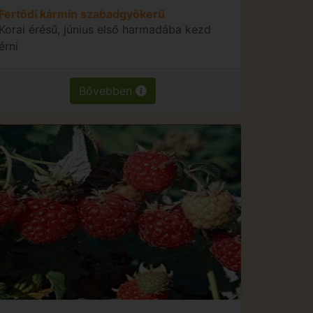
Fertődi kármin szabadgyökerű
Korai érésű, június első harmadába kezd
érni
Bővebben