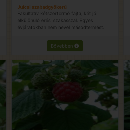
Julcsi szabadgyökerű
g
Fakultatív kétszertermő fajta, két jól
elkülönülő érési szakasszal. Egyes
évjáratokban nem nevel másodtermést.
Bővebben