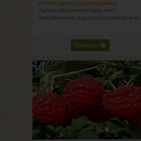
Fertődi narancs szabadgyökerű
Tipikus kétszertermő fajta, mert
másodtermését augusztus közepétől érleli
Bővebben