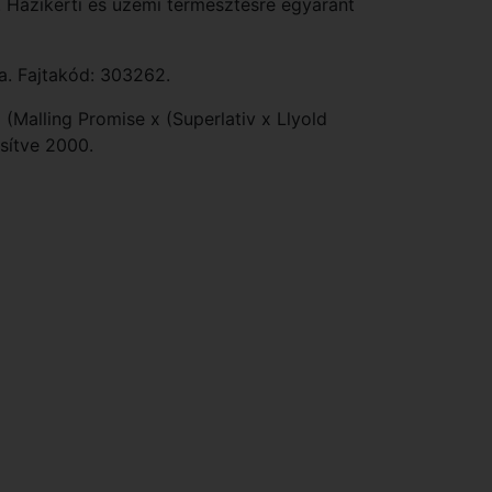
ő. Házikerti és üzemi termesztésre egyaránt
a. Fajtakód: 303262.
(Malling Promise x (Superlativ x Llyold
ősítve 2000.