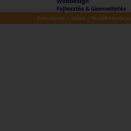
Gyümölcsök
Málna
Fertődi kármin 