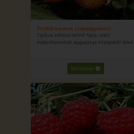
Fertődi narancs szabadgyökerű
Tipikus kétszertermő fajta, mert
másodtermését augusztus közepétől érleli
Bővebben