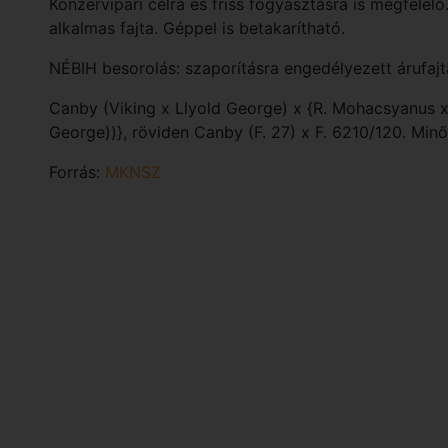
Konzervipari célra és friss fogyasztásra is megfelel
alkalmas fajta. Géppel is betakarítható.
NÉBIH besorolás: szaporításra engedélyezett árufajt
Canby (Viking x Llyold George) x {R. Mohacsyanus x 
George))}, röviden Canby (F. 27) x F. 6210/120. Min
Forrás:
MKNSZ