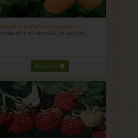
Fertődi aranyfürt szabadgyökerű
Közép-erős növekedésű, jól sarjadzó.
Bővebben