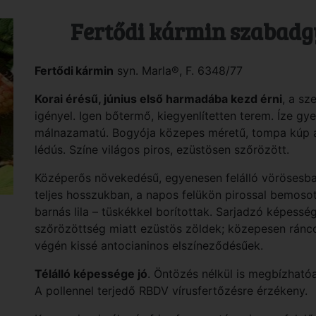
Fertődi kármin szabadg
Fertődi
kármin
syn. Marla®, F. 6348/77
Korai érésű, június első harmadába kezd érni
, a sz
igényel. Igen bőtermő, kiegyenlítetten terem. Íze gy
málnazamatú. Bogyója közepes méretű, tompa kúp al
lédús. Színe világos piros, ezüstösen szőrözött.
Középerős növekedésű, egyenesen felálló vörösesbar
teljes hosszukban, a napos felükön pirossal bemosott
barnás lila – tüskékkel borítottak. Sarjadzó képessé
szőrözöttség miatt ezüstös zöldek; közepesen ráncol
végén kissé antocianinos elszíneződésűek.
Télálló képessége jó
. Öntözés nélkül is megbízhat
A pollennel terjedő RBDV vírusfertőzésre érzékeny.