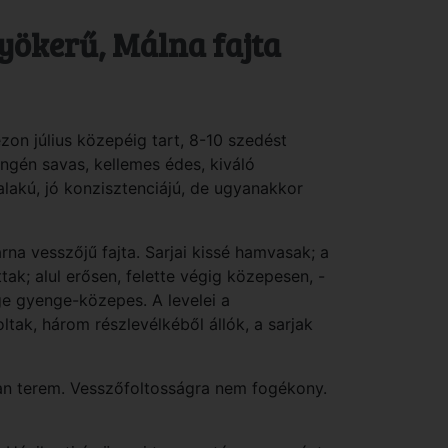
yökerű, Málna fajta
ezon július közepéig tart, 8-10 szedést
engén savas, kellemes édes, kiváló
akú, jó konzisztenciájú, de ugyanakkor
na vesszőjű fajta. Sarjai kissé hamvasak; a
ak; alul erősen, felette végig közepesen, -
ge gyenge-közepes. A levelei a
tak, három részlevélkéből állók, a sarjak
óan terem. Vesszőfoltosságra nem fogékony.