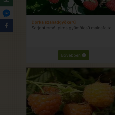
Dorka szabadgyökerű
Sarjontermő, piros gyümölcsű málnafajta.
Bővebben