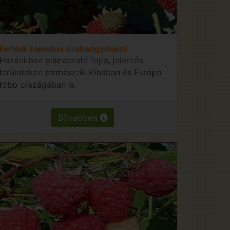
Fertődi zamatos szabadgyökerű
Hazánkban piacvezető fajta, jelentős
területeken termesztik Kínában és Európa
több országában is.
Bővebben