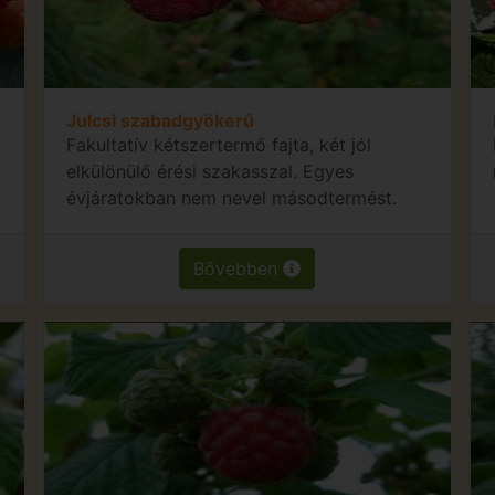
Julcsi szabadgyökerű
g
Fakultatív kétszertermő fajta, két jól
elkülönülő érési szakasszal. Egyes
évjáratokban nem nevel másodtermést.
Bővebben