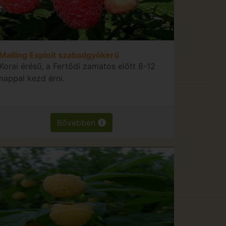
Malling Exploit szabadgyökerű
Korai érésű, a Fertődi zamatos előtt 8-12
nappal kezd érni.
Bővebben