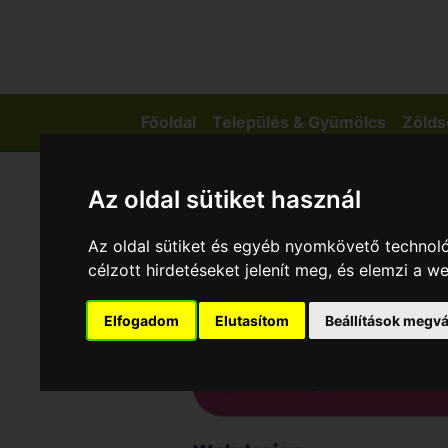
Főoldal
Település & Gyümölcs
Zölds
Az oldal sütiket használ
Az oldal sütiket és egyéb nyomkövető technoló
célzott hirdetéseket jelenít meg, és elemzi a 
Elfogadom
Elutasítom
Beállítások megvá