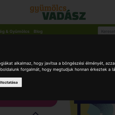
ég & Gyümölcs
Blog
giákat alkalmaz, hogy javítsa a böngészési élményét, azza
weboldalunk forgalmát, hogy megtudjuk honnan érkeztek a l
ltoztatása