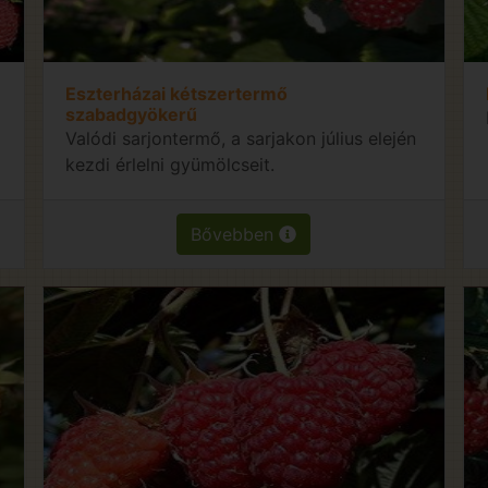
Eszterházai kétszertermő
szabadgyökerű
Valódi sarjontermő, a sarjakon július elején
kezdi érlelni gyümölcseit.
Bővebben