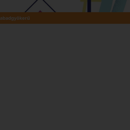
szabadgyökerű