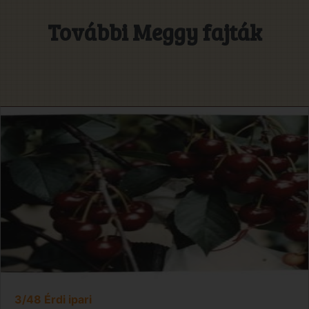
További Meggy fajták
3/48 Érdi ipari