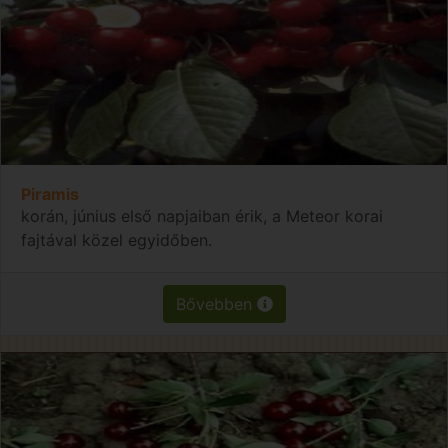
Piramis
korán, június első napjaiban érik, a Meteor korai
fajtával közel egyidőben.
Bővebben