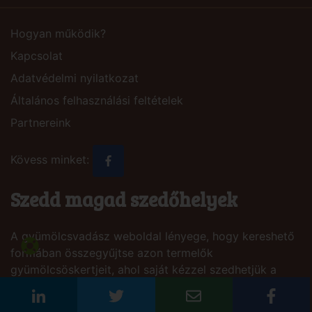
Hogyan működik?
Kapcsolat
Adatvédelmi nyilatkozat
Általános felhasználási feltételek
Partnereink
Kövess minket:
Szedd magad szedőhelyek
A gyümölcsvadász weboldal lényege, hogy kereshető
formában összegyűjtse azon termelők
gyümölcsöskertjeit, ahol saját kézzel szedhetjük a
finom gyümölcsöket zöldségeket. A termelőknek a
weboldalon a megjelenés ingyenes és az is marad.