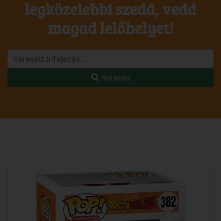
legközelebbi szedd, vedd
magad lelőhelyet!
Keresés