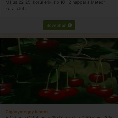
Május 22-25. körül érik, kb 10-12 nappal a Meteor
korai előtt
Bővebben
Cigánymeggy klónok
A C.7 és a C404 június 15-18. körül, a C.59 június 20-