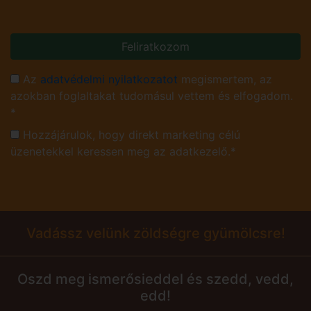
Feliratkozom
Az
adatvédelmi nyilatkozatot
megismertem, az
azokban foglaltakat tudomásul vettem és elfogadom.
*
Hozzájárulok, hogy direkt marketing célú
üzenetekkel keressen meg az adatkezelő.*
Vadássz velünk zöldségre gyümölcsre!
Oszd meg ismerősieddel és szedd, vedd,
edd!