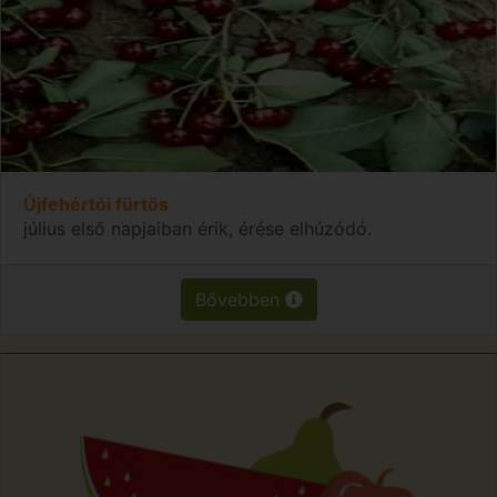
Újfehértói fürtös
július első napjaiban érik, érése elhúzódó.
Bővebben