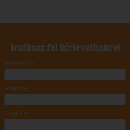
Iratkozz fel hírlevelünkre!
Vezetéknév
*
Keresztnév
*
E-mail cím
*