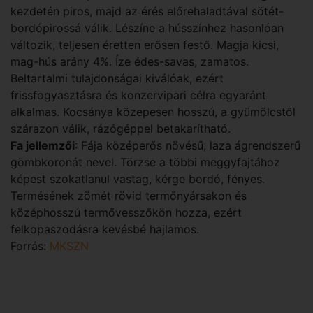
kezdetén piros, majd az érés előrehaladtával sötét-
bordópirossá válik. Lészíne a hússzínhez hasonlóan
változik, teljesen éretten erősen festő. Magja kicsi,
mag-hús arány 4%. Íze édes-savas, zamatos.
Beltartalmi tulajdonságai kiválóak, ezért
frissfogyasztásra és konzervipari célra egyaránt
alkalmas. Kocsánya közepesen hosszú, a gyümölcstől
szárazon válik, rázógéppel betakarítható.
Fa jellemzői
: Fája középerős növésű, laza ágrendszerű
gömbkoronát nevel. Törzse a többi meggyfajtához
képest szokatlanul vastag, kérge bordó, fényes.
Termésének zömét rövid termőnyársakon és
középhosszú termővesszőkön hozza, ezért
felkopaszodásra kevésbé hajlamos.
Forrás:
MKSZN