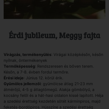
Érdi jubileum, Meggy fajta
Virágzás, termékenyülés
: Virágai középkésőn, későn
nyílnak, öntermékenyek
Termőképesség
: Rendszeresen és bőven terem.
Későn, a 7-8. évben fordul termőre.
Érési ideje
: Június 12. körül érik.
Gyümölcs jellemzői
: gyümölcse átlag 21-23 mm
átmérőjű, 4-5 g átlagtömegű. Alakja gömbölyű, a
kocsány felől és a hát-hasi oldalon kissé lapított. Héja
a szedési érettség kezdetén sötét kárminpiros, majd
feketés-bordópiros. Hússzíne a szedési érettség