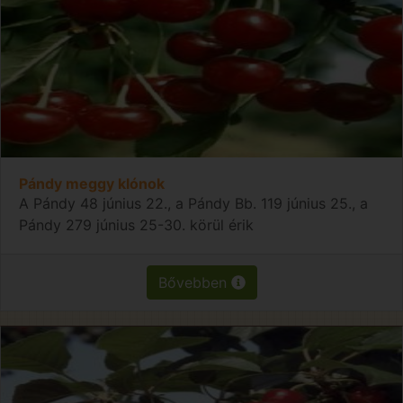
Pándy meggy klónok
A Pándy 48 június 22., a Pándy Bb. 119 június 25., a
Pándy 279 június 25-30. körül érik
Bővebben