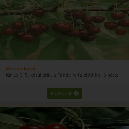
Meteor korai
június 3-5. körül érik, a Pándy fajta előtt kb. 3 héttel
Bővebben