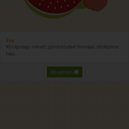
Éva
Középnagy méretí, gömbölyded formájú, sötétpiros
héjú.
Bővebben