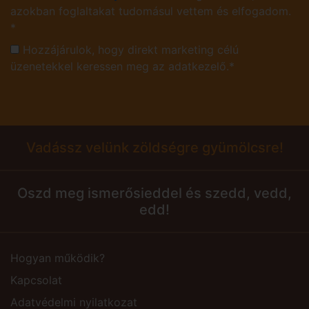
azokban foglaltakat tudomásul vettem és elfogadom.
*
Hozzájárulok, hogy direkt marketing célú
üzenetekkel keressen meg az adatkezelő.*
Vadássz velünk zöldségre gyümölcsre!
Oszd meg ismerősieddel és szedd, vedd,
edd!
Hogyan működik?
Kapcsolat
Adatvédelmi nyilatkozat