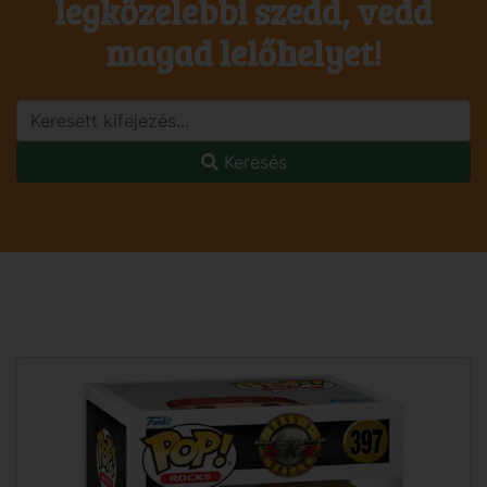
legközelebbi szedd, vedd
magad lelőhelyet!
Keresés