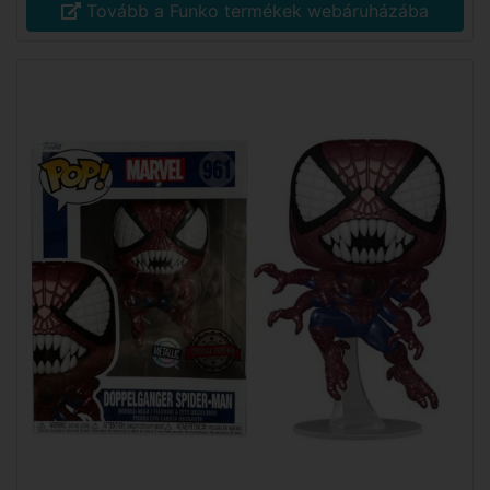
Tovább a Funko termékek webáruházába