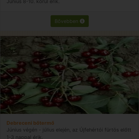
Június 8-10. körül érik.
Bővebben
Debreceni bőtermő
Június végén - július elején, az Újfehértói fürtös előtt
1-3 nappal érik.