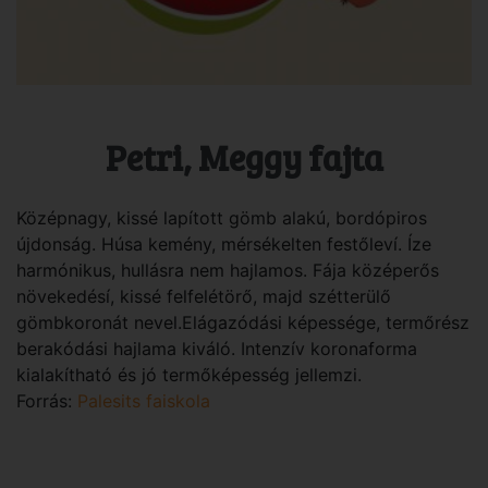
Petri, Meggy fajta
Középnagy, kissé lapított gömb alakú, bordópiros
újdonság. Húsa kemény, mérsékelten festőleví. Íze
harmónikus, hullásra nem hajlamos. Fája középerős
növekedésí, kissé felfelétörő, majd szétterülő
gömbkoronát nevel.Elágazódási képessége, termőrész
berakódási hajlama kiváló. Intenzív koronaforma
kialakítható és jó termőképesség jellemzi.
Forrás:
Palesits faiskola