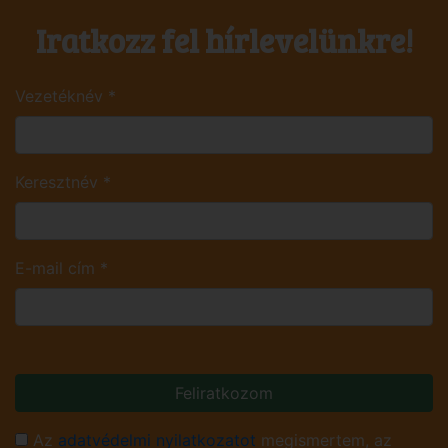
Iratkozz fel hírlevelünkre!
Vezetéknév
*
Keresztnév
*
E-mail cím
*
Feliratkozom
Az
adatvédelmi nyilatkozatot
megismertem, az