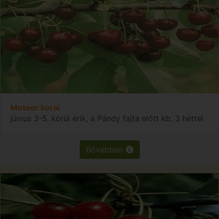
Meteor korai
június 3-5. körül érik, a Pándy fajta előtt kb. 3 héttel
Bővebben