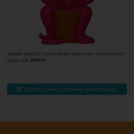
Ajándék ötlet DC Comics Harley Quinn Frank the Plant #497
figura csak
2990 Ft
Tovább a Funko termékek webáruházába