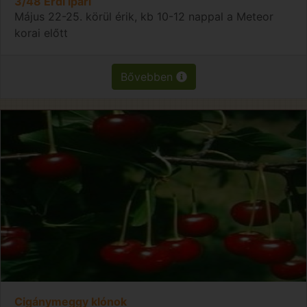
3/48 Érdi ipari
Május 22-25. körül érik, kb 10-12 nappal a Meteor
korai előtt
Bővebben
Cigánymeggy klónok