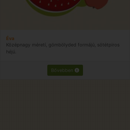
Éva
Középnagy méretí, gömbölyded formájú, sötétpiros
héjú.
Bővebben