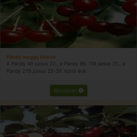
Pándy meggy klónok
A Pándy 48 június 22., a Pándy Bb. 119 június 25., a
Pándy 279 június 25-30. körül érik
Bővebben