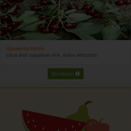
Újfehértói fürtös
július első napjaiban érik, érése elhúzódó.
Bővebben