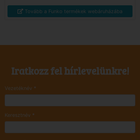
Tovább a Funko termékek webáruházába
Iratkozz fel hírlevelünkre!
Vezetéknév
*
Keresztnév
*