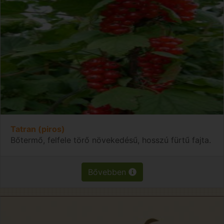
Tatran (piros)
Bőtermő, felfele törő növekedésű, hosszú fürtű fajta.
Bővebben