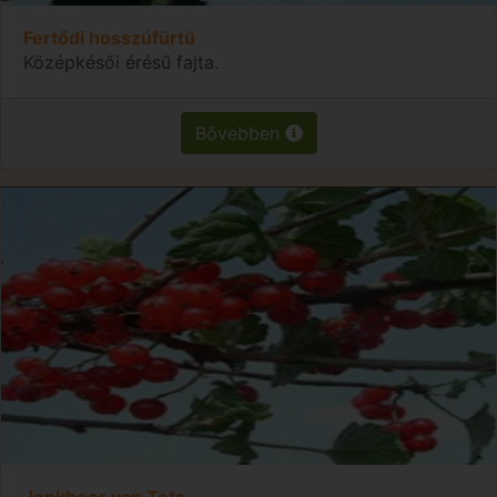
Fertődi hosszúfürtű
Középkésői érésű fajta.
Bővebben
Jonkheer van Tets