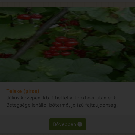
Telake (piros)
Július közepén, kb. 1 héttel a Jonkheer után érik.
Betegségellenálló, bőtermő, jó ízű fajtaújdonság.
Bővebben