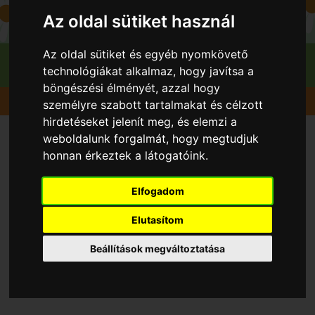
Az oldal sütiket használ
Az oldal sütiket és egyéb nyomkövető
technológiákat alkalmaz, hogy javítsa a
böngészési élményét, azzal hogy
Gyümölcsök
Ribizli
Blanka (korai, fehér)
személyre szabott tartalmakat és célzott
hirdetéseket jelenít meg, és elemzi a
weboldalunk forgalmát, hogy megtudjuk
honnan érkeztek a látogatóink.
Elfogadom
Elutasítom
Beállítások megváltoztatása