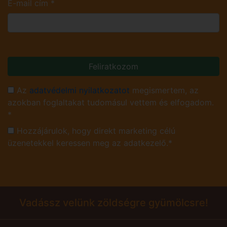
E-mail cím
*
Feliratkozom
Az
adatvédelmi nyilatkozatot
megismertem, az
azokban foglaltakat tudomásul vettem és elfogadom.
*
Hozzájárulok, hogy direkt marketing célú
üzenetekkel keressen meg az adatkezelő.*
Vadássz velünk zöldségre gyümölcsre!