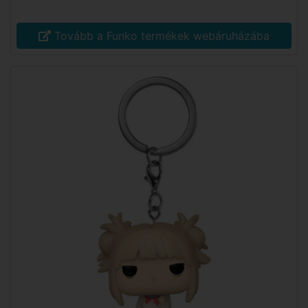
Tovább a Funko termékek webáruházába