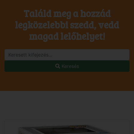
Találd meg a hozzád
legközelebbi szedd, vedd
magad lelőhelyet!
Keresés