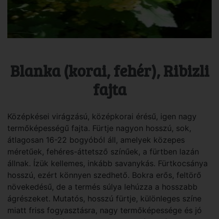
Blanka (korai, fehér), Ribizli
fajta
Középkései virágzású, középkorai érésű, igen nagy
termőképességű fajta. Fürtje nagyon hosszú, sok,
átlagosan 16-22 bogyóból áll, amelyek közepes
méretűek, fehéres-áttetsző színűek, a fürtben lazán
állnak. Ízük kellemes, inkább savanykás. Fürtkocsánya
hosszú, ezért könnyen szedhető. Bokra erős, feltörő
növekedésű, de a termés súlya lehúzza a hosszabb
ágrészeket. Mutatós, hosszú fürtje, különleges színe
miatt friss fogyasztásra, nagy termőképessége és jó