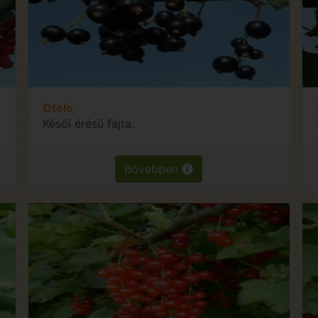
Otelo
Késői érésű fajta.
Bővebben