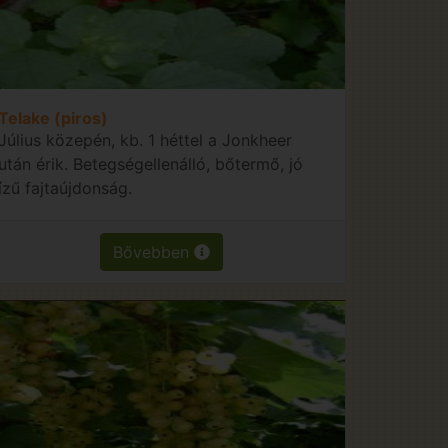
Telake (piros)
Július közepén, kb. 1 héttel a Jonkheer
után érik. Betegségellenálló, bőtermő, jó
ízű fajtaújdonság.
Bővebben