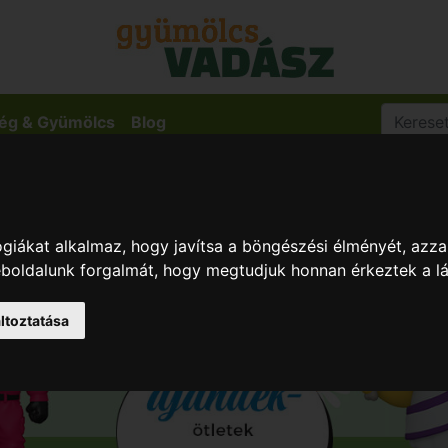
ég & Gyümölcs
Blog
giákat alkalmaz, hogy javítsa a böngészési élményét, azza
weboldalunk forgalmát, hogy megtudjuk honnan érkeztek a l
ltoztatása