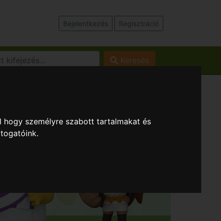
Bejelentkezés
Regisztráció
Keresés
l hogy személyre szabott tartalmakat és
átogatóink.