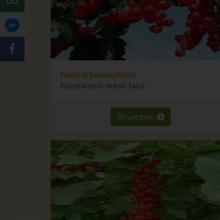
Fertődi hosszúfürtű
Középkésői érésű fajta.
Bővebben