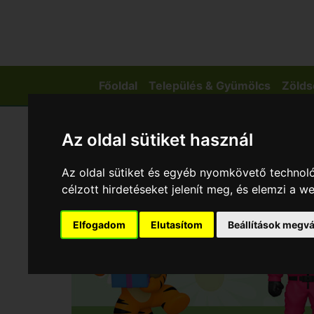
Főoldal
Település & Gyümölcs
Zölds
Az oldal sütiket használ
Az oldal sütiket és egyéb nyomkövető technoló
célzott hirdetéseket jelenít meg, és elemzi a 
Elfogadom
Elutasítom
Beállítások megvá