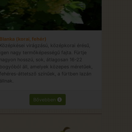
Blanka (korai, fehér)
Középkései virágzású, középkorai érésű,
igen nagy termőképességű fajta. Fürtje
nagyon hosszú, sok, átlagosan 16-22
bogyóból áll, amelyek közepes méretűek,
fehéres-áttetsző színűek, a fürtben lazán
állnak.
Bővebben