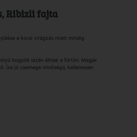
 Ribizli fajta
ülése a korai virágzás miatt mindig
lyű bogyók lazán állnak a fürtön. Magjai
tő. Íze jó csemege minőségű, kellemesen