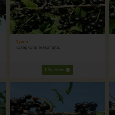
Dyana
Középkorai érésű fajta.
Bővebben