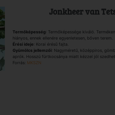
Jonkheer van Tets,
Termőképesség
: Termőképessége kiváló. Termékeny
hiányos, ennek ellenére egyenletesen, bőven terem.
Érési ideje
: Korai érésű fajta.
Gyümölcs jellemzői
: Nagyméretű, középpiros, gömbö
aprók. Hosszú fürtkocsánya miatt kézzel jól szedhe
Forrás:
MKSZN