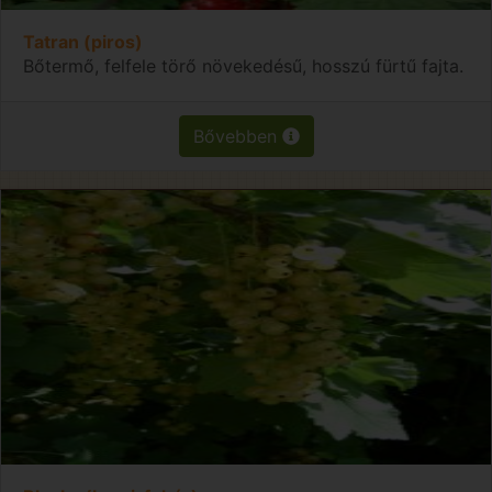
Tatran (piros)
Bőtermő, felfele törő növekedésű, hosszú fürtű fajta.
Bővebben