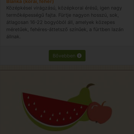
Blanka (korai, fehér)
Középkései virágzású, középkorai érésű, igen nagy
termőképességű fajta. Fürtje nagyon hosszú, sok,
átlagosan 16-22 bogyóból áll, amelyek közepes
méretűek, fehéres-áttetsző színűek, a fürtben lazán
állnak.
Bővebben