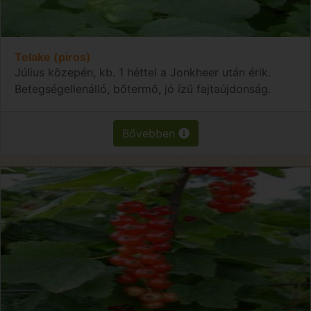
Telake (piros)
Július közepén, kb. 1 héttel a Jonkheer után érik.
Betegségellenálló, bőtermő, jó ízű fajtaújdonság.
Bővebben