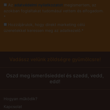
Az
adatvédelmi nyilatkozatot
megismertem, az
azokban foglaltakat tudomásul vettem és elfogadom.
*
Hozzájárulok, hogy direkt marketing célú
üzenetekkel keressen meg az adatkezelő.*
Vadássz velünk zöldségre gyümölcsre!
Oszd meg ismerősieddel és szedd, vedd,
edd!
Hogyan működik?
Kapcsolat