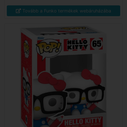
Tovább a Funko termékek webáruházába