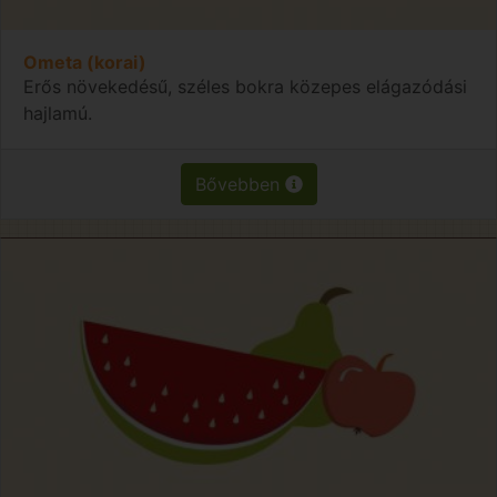
Ometa (korai)
Erős növekedésű, széles bokra közepes elágazódási
hajlamú.
Bővebben