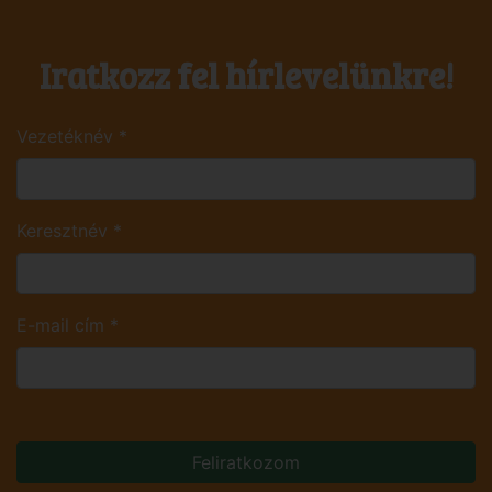
Iratkozz fel hírlevelünkre!
Vezetéknév
*
Keresztnév
*
E-mail cím
*
Feliratkozom