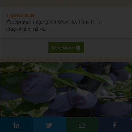
Topfive SZB
Középnagy-nagy gyümölcsű, kemény húsú,
magvaváló szilva.
Bővebben