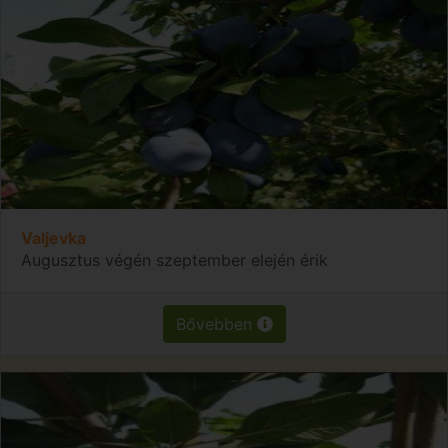
Valjevka
Augusztus végén szeptember elején érik
Bővebben