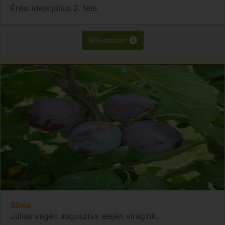
Érési ideje:július 2. fele
Bővebben
Silvia
Július végén augusztus elején virágzik.