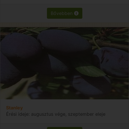
Bővebben
Stanley
Érési ideje: augusztus vége, szeptember eleje