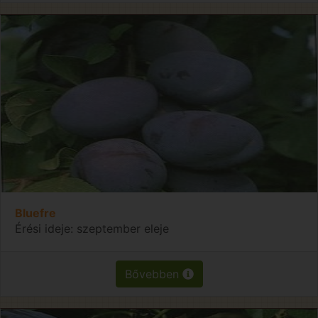
Bluefre
Érési ideje: szeptember eleje
Bővebben