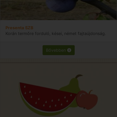
Presenta SZB
Korán termőre forduló, kései, német fajtaújdonság.
Bővebben