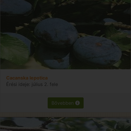
Cacanska lepotica
Érési ideje: július 2. fele
Bővebben