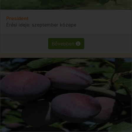
President
Érési ideje: szeptember közepe
Bővebben