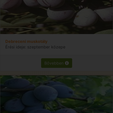
Debreceni muskotály
Érési ideje: szeptember közepe
Bővebben