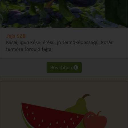
Jojo SZB
Kései, igen kései érésű, jó termőképességű, korán
termőre forduló fajta.
Bővebben