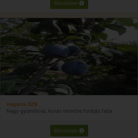
Bővebben
Haganta SZB
Nagy gyümölcsű, korán termőre forduló fajta.
Bővebben