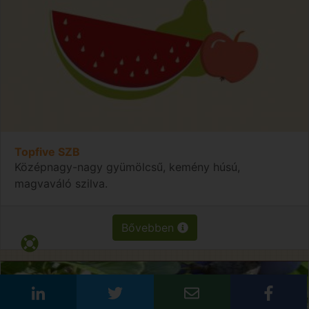
Topfive SZB
Középnagy-nagy gyümölcsű, kemény húsú,
magvaváló szilva.
Bővebben