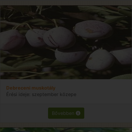
Debreceni muskotály
Érési ideje: szeptember közepe
Bővebben