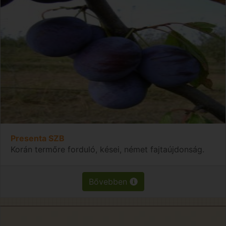
Presenta SZB
Korán termőre forduló, kései, német fajtaújdonság.
Bővebben