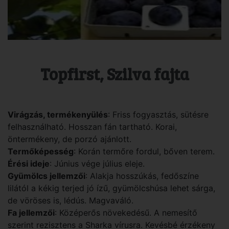
Topfirst, Szilva fajta
Virágzás, termékenyülés
: Friss fogyasztás, sütésre
felhasználható. Hosszan fán tartható. Korai,
öntermékeny, de porzó ajánlott.
Termőképesség
: Korán termőre fordul, bőven terem.
Érési ideje
: Június vége július eleje.
Gyümölcs jellemzői
: Alakja hosszúkás, fedőszíne
lilától a kékig terjed jó ízű, gyümölcshúsa lehet sárga,
de vöröses is, lédús. Magvaváló.
Fa jellemzői
: Középerős növekedésű. A nemesítő
szerint rezisztens a Sharka vírusra. Kevésbé érzékeny