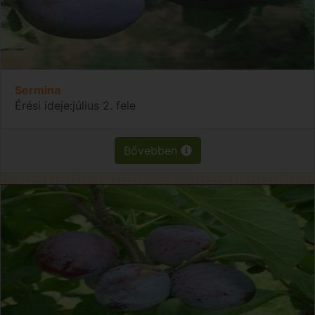
Sermina
Érési ideje:július 2. fele
Bővebben