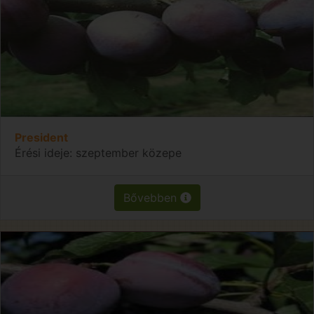
President
Érési ideje: szeptember közepe
Bővebben