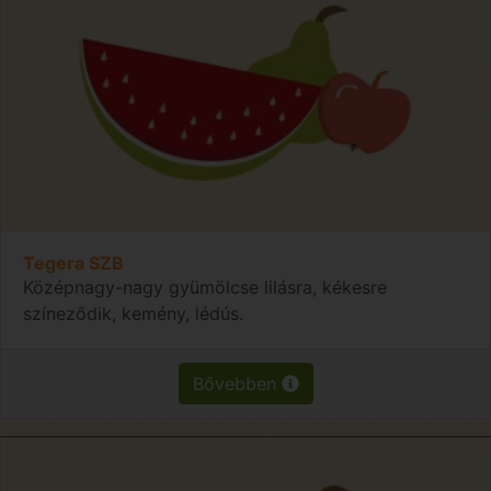
Tegera SZB
Középnagy-nagy gyümölcse lilásra, kékesre
színeződik, kemény, lédús.
Bővebben