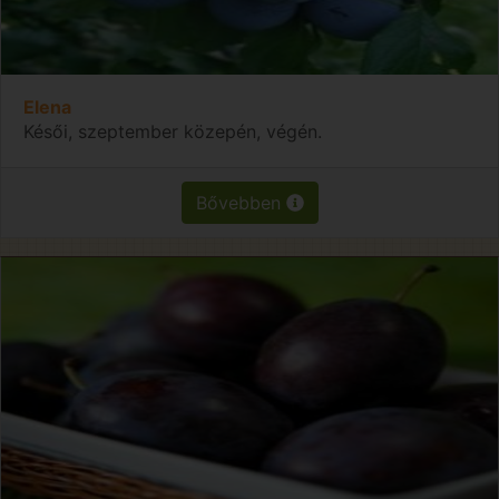
Elena
Késői, szeptember közepén, végén.
Bővebben