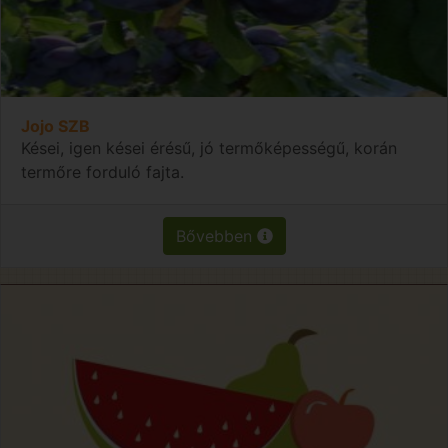
Jojo SZB
Kései, igen kései érésű, jó termőképességű, korán
termőre forduló fajta.
Bővebben