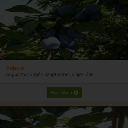
Valjevka
Augusztus végén szeptember elején érik
Bővebben