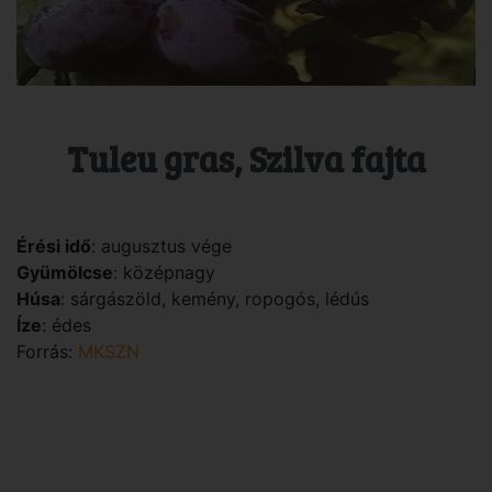
Tuleu gras, Szilva fajta
Érési idő
: augusztus vége
Gyümölcse
: középnagy
Húsa
: sárgászöld, kemény, ropogós, lédús
Íze
: édes
Forrás:
MKSZN