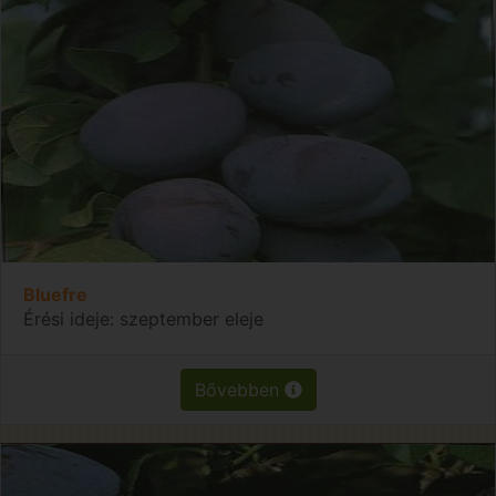
Bluefre
Érési ideje: szeptember eleje
Bővebben