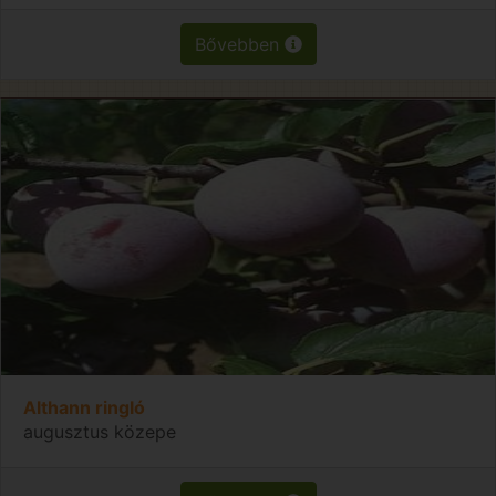
Bővebben
Althann ringló
augusztus közepe