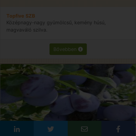
Topfive SZB
Középnagy-nagy gyümölcsű, kemény húsú,
magvaváló szilva.
Bővebben