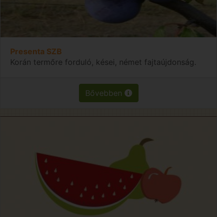
Presenta SZB
Korán termőre forduló, kései, német fajtaújdonság.
Bővebben