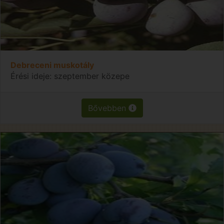
Debreceni muskotály
Érési ideje: szeptember közepe
Bővebben