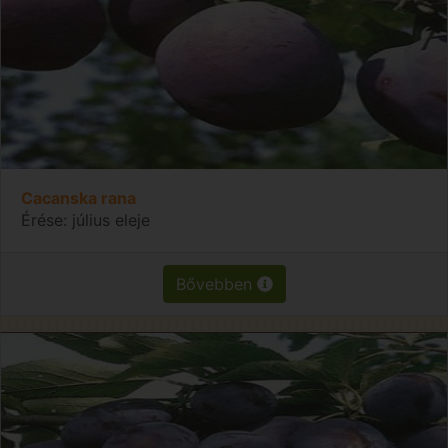
Cacanska rana
Érése: július eleje
Bővebben