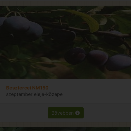
Besztercei NM150
szeptember eleje-közepe
Bővebben