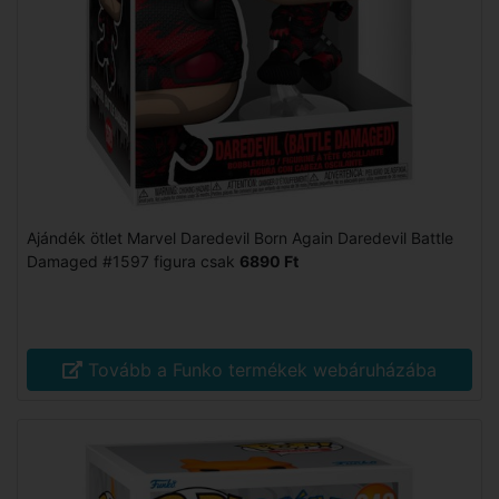
Ajándék ötlet Marvel Daredevil Born Again Daredevil Battle
Damaged #1597 figura csak
6890 Ft
Tovább a Funko termékek webáruházába