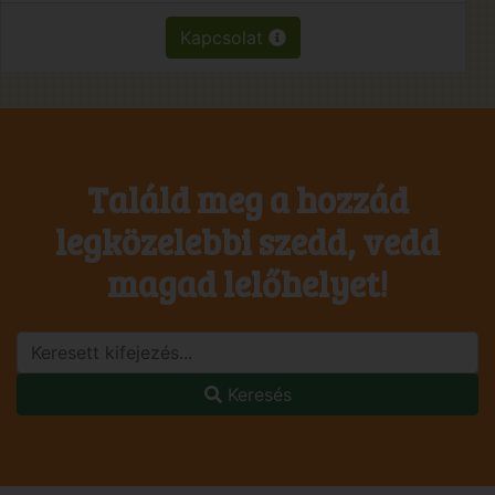
Kapcsolat
Találd meg a hozzád
legközelebbi szedd, vedd
magad lelőhelyet!
Keresés