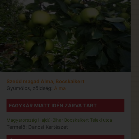
Szedd magad Alma, Bocskaikert
Gyümölcs, zöldség:
Alma
FAGYKÁR MIATT IDÉN ZÁRVA TART
Magyarország
Hajdú-Bihar
Bocskaikert
Teleki utca
Termelő:
Dancsi Kertészet