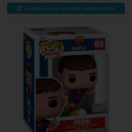
Tovább a Funko termékek webáruházába