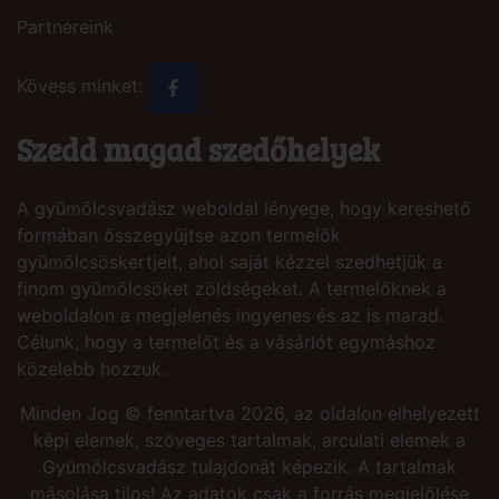
Partnereink
Kövess minket:
Szedd magad szedőhelyek
A gyümölcsvadász weboldal lényege, hogy kereshető
formában összegyűjtse azon termelők
gyümölcsöskertjeit, ahol saját kézzel szedhetjük a
finom gyümölcsöket zöldségeket. A termelőknek a
weboldalon a megjelenés ingyenes és az is marad.
Célunk, hogy a termelőt és a vásárlót egymáshoz
közelebb hozzuk.
Minden Jog © fenntartva 2026, az oldalon elhelyezett
képi elemek, szöveges tartalmak, arculati elemek a
Gyümölcsvadász tulajdonát képezik. A tartalmak
másolása tilos! Az adatok csak a forrás megjelölése