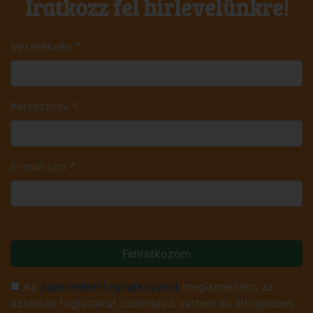
Iratkozz fel hírlevelünkre!
Vezetéknév
*
Keresztnév
*
E-mail cím
*
Feliratkozom
Az
adatvédelmi nyilatkozatot
megismertem, az
azokban foglaltakat tudomásul vettem és elfogadom.