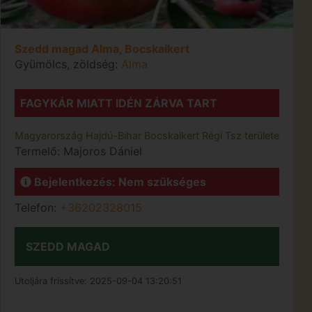
Szedd magad Alma, Bocskaikert
Gyümölcs, zöldség:
Alma
FAGYKÁR MIATT IDÉN ZÁRVA TART
Magyarország
Hajdú-Bihar
Bocskaikert
Régi Tsz területe
Termelő:
Majoros Dániel
Bejelentkezés: Nem szükséges
Telefon:
+36202328015
SZEDD MAGAD
Utoljára frissítve:
2025-09-04 13:20:51