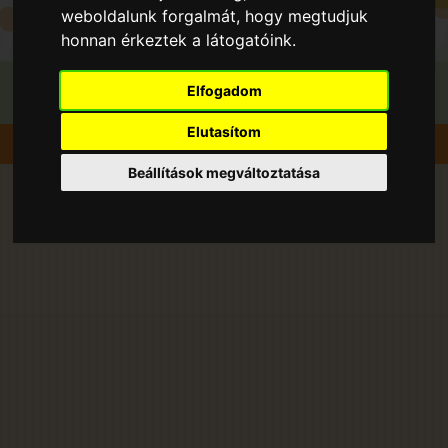
weboldalunk forgalmát, hogy megtudjuk
honnan érkeztek a látogatóink.
Elfogadom
Elutasítom
Szedd magad
Alma
Bocskaikert
Beállítások megváltoztatása