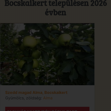
Bocskaikert településen 2026
évben
Szedd magad Alma, Bocskaikert
Gyümölcs, zöldség:
Alma