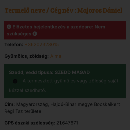
Termelő neve / Cég név :
Majoros Dániel
Előzetes bejelentkezés a szedésre: Nem
szükséges
Telefon:
+36202328015
Gyümölcs, zöldség:
Alma
Szedd, vedd típusa:
SZEDD MAGAD
A termesztett gyümölcs vagy zöldség saját
kézzel szedhető.
Cím:
Magyarország
,
Hajdú-Bihar
megye
Bocskaikert
Régi Tsz területe
GPS északi szélesség:
21.647671