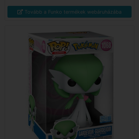
Tovább a Funko termékek webáruházába