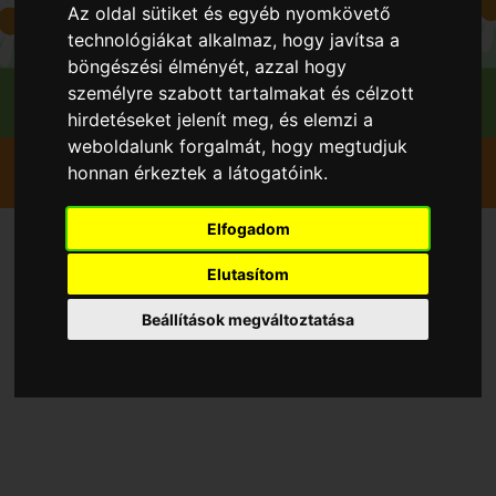
Az oldal sütiket és egyéb nyomkövető
technológiákat alkalmaz, hogy javítsa a
böngészési élményét, azzal hogy
személyre szabott tartalmakat és célzott
hirdetéseket jelenít meg, és elemzi a
weboldalunk forgalmát, hogy megtudjuk
Szedd magad
Alma
Bocskaikert
honnan érkeztek a látogatóink.
Majoros Dániel
Elfogadom
Szedd magad Alma,
Elutasítom
Bocskaikert településen 2026
Beállítások megváltoztatása
évben