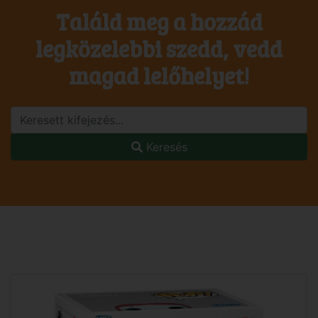
Találd meg a hozzád
legközelebbi szedd, vedd
magad lelőhelyet!
Keresés