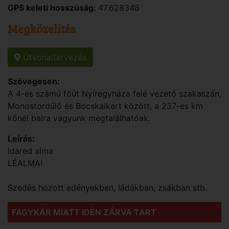
GPS keleti hosszúság:
47.628348
Megközelítés
Útvonaltervezés
Szövegesen:
A 4-es számú főút Nyíregyháza felé vezető szakaszán,
Monostordűlő és Bocskaikert között, a 237-es km
kőnél balra vagyunk megtalálhatóak.
Leírás:
Idared alma
LÉALMA!
Szedés hozott edényekben, ládákban, zsákban stb.
FAGYKÁR MIATT IDÉN ZÁRVA TART