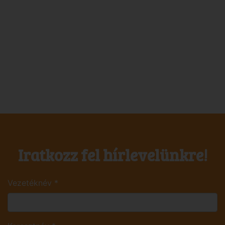
Iratkozz fel hírlevelünkre!
Vezetéknév
*