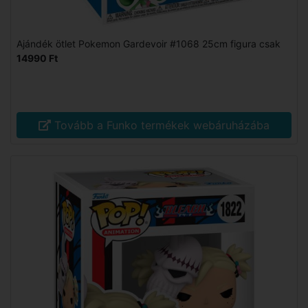
Ajándék ötlet Pokemon Gardevoir #1068 25cm figura csak
14990 Ft
Tovább a Funko termékek webáruházába