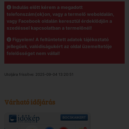
Indulás előtt kérem a megadott
telefonszám(ok)on, vagy a termelő weboldalán,
vagy Facebook oldalán keresztül érdeklődjön a
szedéssel kapcsolatban a termelőnél!
Figyelem! A feltüntetett adatok tájékoztató
jellegűek, valódiságukért az oldal üzemeltetője
felelősséget nem vállal!
Utoljára frissítve:
2025-09-04 13:20:51
Várható időjárás