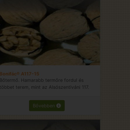
Bonifác® A117-15
Bőtermő. Hamarabb termőre fordul és
többet terem, mint az Alsószentiváni 117.
Bővebben