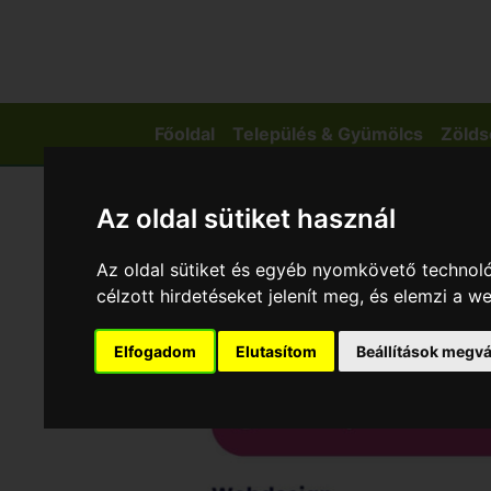
Főoldal
Település & Gyümölcs
Zölds
Az oldal sütiket használ
Az oldal sütiket és egyéb nyomkövető technoló
célzott hirdetéseket jelenít meg, és elemzi a 
Elfogadom
Elutasítom
Beállítások megvá