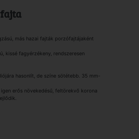
 fajta
gzású, más hazai fajták porzófajtájaként
sú, kissé fagyérzékeny, rendszeresen
 diójára hasonlít, de színe sötétebb. 35 mm-
a igen erős növekedésű, feltörekvő korona
ejlődik.