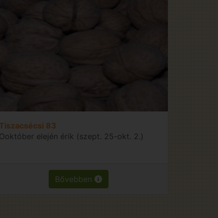
Tiszacsécsi 83
Ooktóber elején érik (szept. 25-okt. 2.)
Bővebben