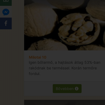
Milotai 10
Igen bőtermő, a hajtások átlag 53%-ban
rakódnak be terméssel. Korán termőre
fordul.
Bővebben