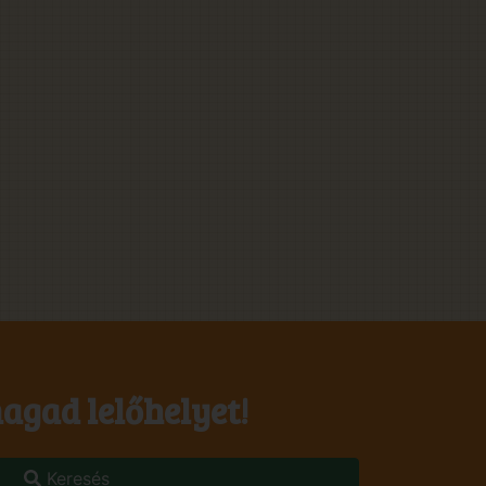
agad lelőhelyet!
Keresés