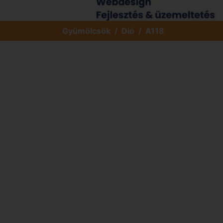
Gyümölcsök
Dió
A118