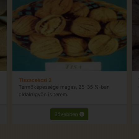
Tiszacsécsi 2
Termőképessége magas, 25-35 %-ban
oldalrügyön is terem.
Bővebben