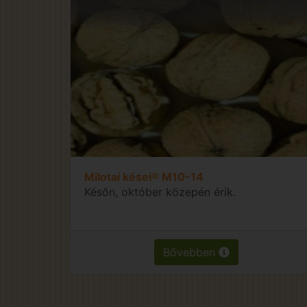
Milotai kései® M10-14
Későn, október közepén érik.
Bővebben