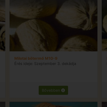
Milotai bőtermő M10-9
Érés ideje: Szeptember 3. dekádja
Bővebben