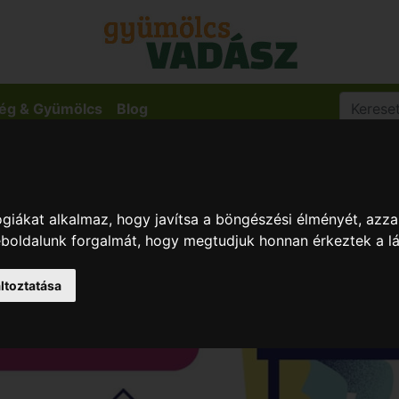
ég & Gyümölcs
Blog
giákat alkalmaz, hogy javítsa a böngészési élményét, azza
weboldalunk forgalmát, hogy megtudjuk honnan érkeztek a l
ltoztatása