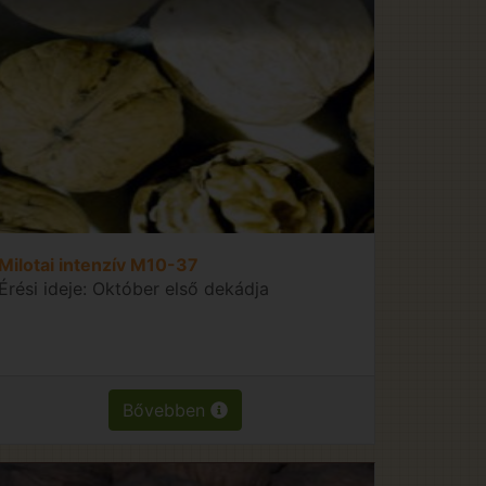
Milotai intenzív M10-37
Érési ideje: Október első dekádja
Bővebben