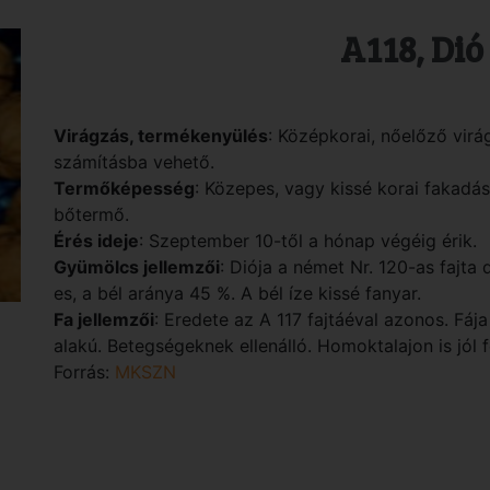
A118, Dió
Virágzás, termékenyülés
: Középkorai, nőelőző virá
számításba vehető.
Termőképesség
: Közepes, vagy kissé korai fakadá
bőtermő.
Érés ideje
: Szeptember 10-től a hónap végéig érik.
Gyümölcs jellemzői
: Diója a német Nr. 120-as fajta
es, a bél aránya 45 %. A bél íze kissé fanyar.
Fa jellemzői
: Eredete az A 117 fajtáéval azonos. Fáj
alakú. Betegségeknek ellenálló. Homoktalajon is jól f
Forrás:
MKSZN