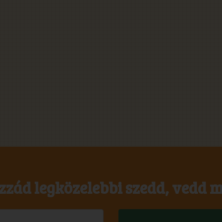
zzád legközelebbi szedd, vedd m