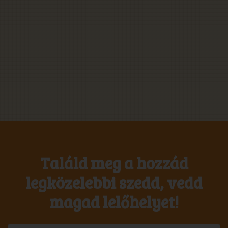
Találd meg a hozzád
legközelebbi szedd, vedd
magad lelőhelyet!