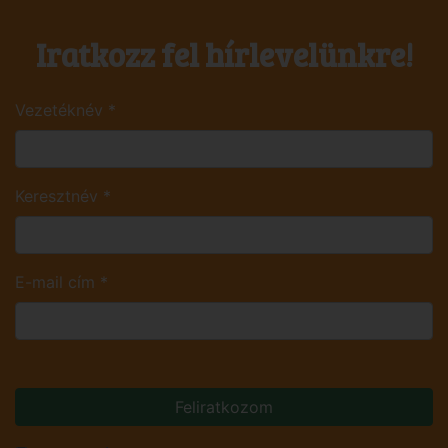
Iratkozz fel hírlevelünkre!
Vezetéknév
*
Keresztnév
*
E-mail cím
*
Feliratkozom