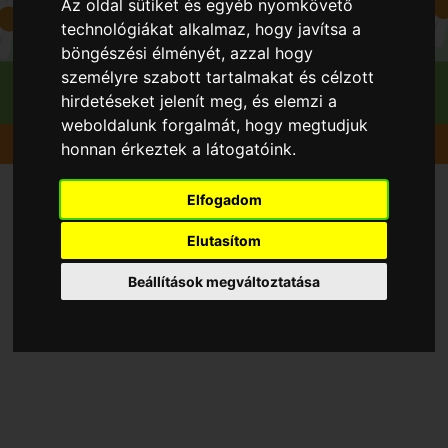
Az oldal sütiket és egyéb nyomkövető
technológiákat alkalmaz, hogy javítsa a
böngészési élményét, azzal hogy
személyre szabott tartalmakat és célzott
hirdetéseket jelenít meg, és elemzi a
weboldalunk forgalmát, hogy megtudjuk
Gyümölcsök
Dió
Milotai kései® M10-14
honnan érkeztek a látogatóink.
Elfogadom
Elutasítom
Beállítások megváltoztatása