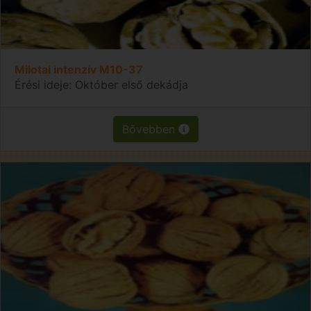
Milotai intenzív M10-37
Érési ideje: Október első dekádja
Bővebben