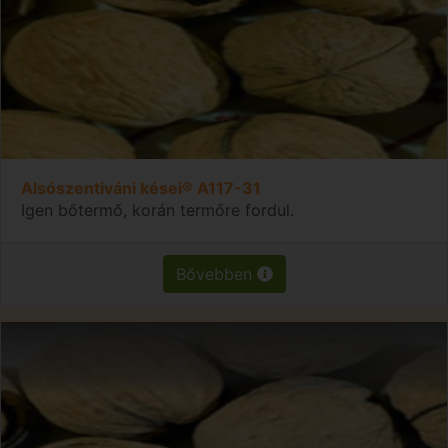
Alsószentiváni kései® A117-31
Igen bőtermő, korán termőre fordul.
Bővebben