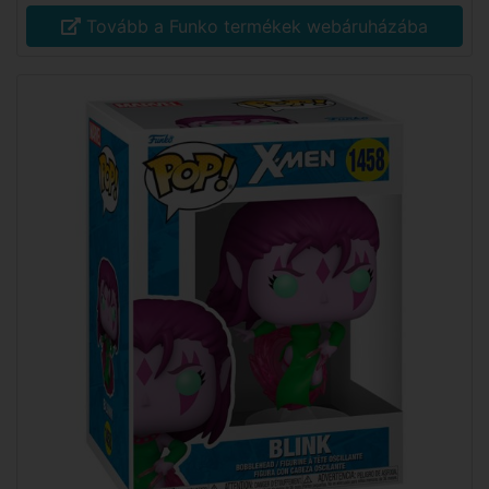
Tovább a Funko termékek webáruházába