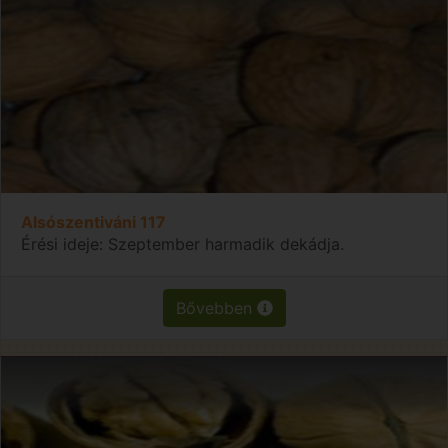
Alsószentiváni 117
Érési ideje: Szeptember harmadik dekádja.
Bővebben