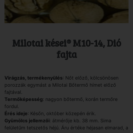
Milotai kései® M10-14, Dió
fajta
Virágzás, termékenyülés
: Nőt előző, kölcsönösen
porozzák egymást a Milotai Bőtermő hímet előző
fajtával.
Termőképesség
: nagyon bőtermő, korán termőre
fordul.
Érés ideje
: Későn, október közepén érik.
Gyümölcs jellemzői
: átmérője kb. 38 mm. Sima
felületűm tetszetős héjú. Áru értéke héjasan elmarad, a