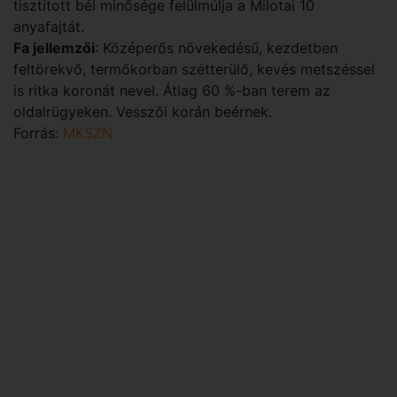
tisztított bél minősége felülmúlja a Milotai 10
anyafajtát.
Fa jellemzői
: Középerős növekedésű, kezdetben
feltörekvő, termőkorban szétterülő, kevés metszéssel
is ritka koronát nevel. Átlag 60 %-ban terem az
oldalrügyeken. Vesszői korán beérnek.
Forrás:
MKSZN