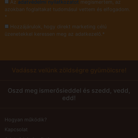
Az
adatvédelmi nyilatkozatot
megismertem, az
azokban foglaltakat tudomásul vettem és elfogadom.
*
Hozzájárulok, hogy direkt marketing célú
üzenetekkel keressen meg az adatkezelő.*
Vadássz velünk zöldségre gyümölcsre!
Oszd meg ismerősieddel és szedd, vedd,
edd!
Hogyan működik?
Kapcsolat