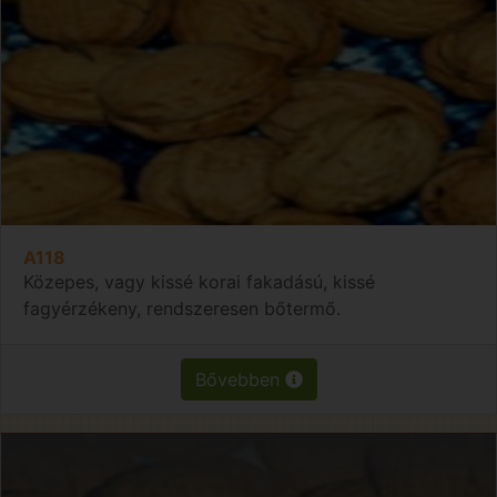
A118
Közepes, vagy kissé korai fakadású, kissé
fagyérzékeny, rendszeresen bőtermő.
Bővebben