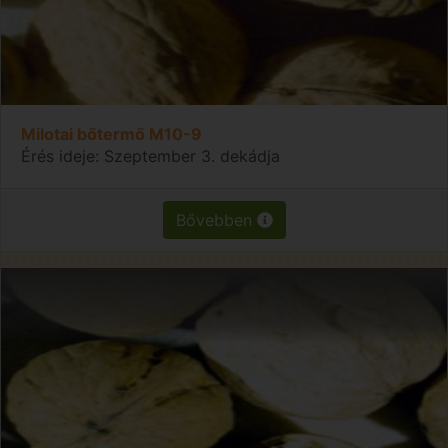
Milotai bőtermő M10-9
Érés ideje: Szeptember 3. dekádja
Bővebben