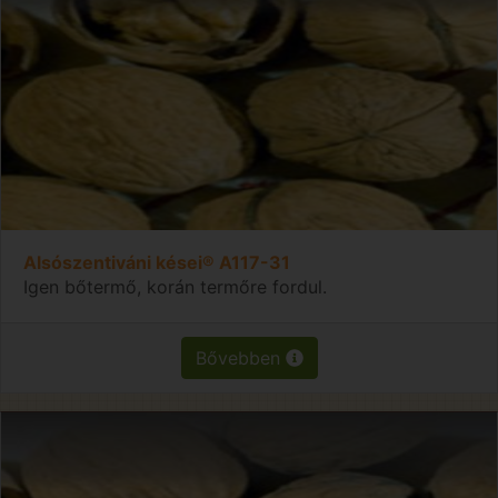
Alsószentiváni kései® A117-31
Igen bőtermő, korán termőre fordul.
Bővebben