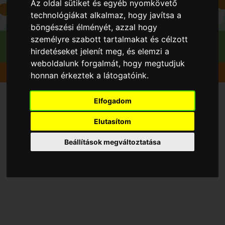
Az oldal sütiket és egyéb nyomkövető
technológiákat alkalmaz, hogy javítsa a
böngészési élményét, azzal hogy
személyre szabott tartalmakat és célzott
hirdetéseket jelenít meg, és elemzi a
weboldalunk forgalmát, hogy megtudjuk
Gyümölcsök
Dió
Milotai intenzív M10-37
honnan érkeztek a látogatóink.
Elfogadom
Elutasítom
Beállítások megváltoztatása