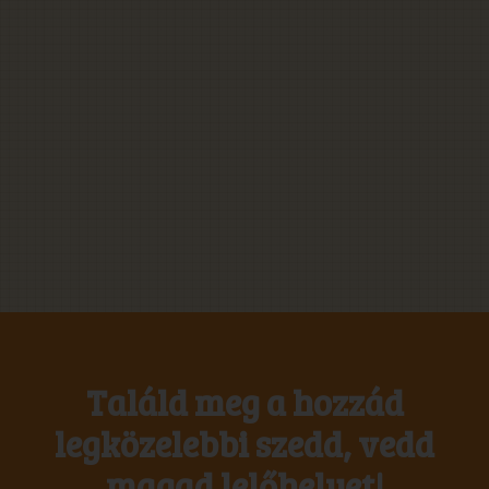
Találd meg a hozzád
legközelebbi szedd, vedd
magad lelőhelyet!