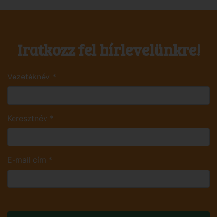
Iratkozz fel hírlevelünkre!
Vezetéknév
*
Keresztnév
*
E-mail cím
*