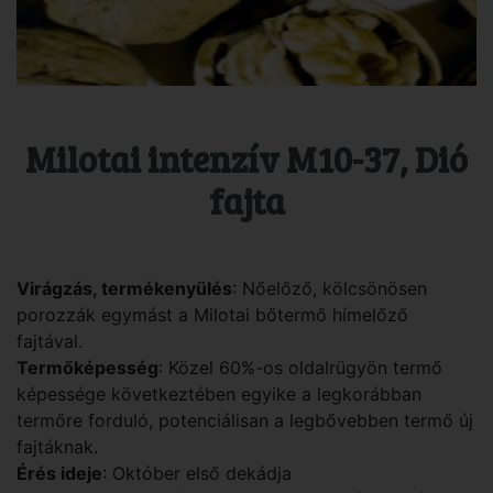
Milotai intenzív M10-37, Dió
fajta
Virágzás, termékenyülés
: Nőelőző, kölcsönösen
porozzák egymást a Milotai bőtermő hímelőző
fajtával.
Termőképesség
: Közel 60%-os oldalrügyön termő
képessége következtében egyike a legkorábban
termőre forduló, potenciálisan a legbővebben termő új
fajtáknak.
Érés ideje
: Október első dekádja