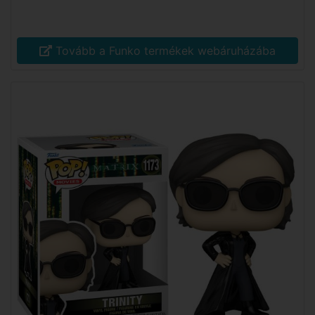
Tovább a Funko termékek webáruházába