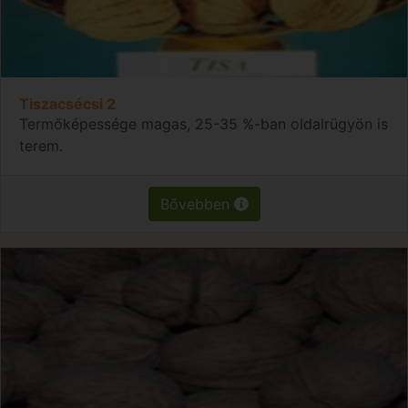
Tiszacsécsi 2
Termőképessége magas, 25-35 %-ban oldalrügyön is
terem.
Bővebben