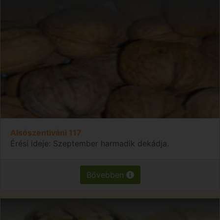
Alsószentiváni 117
Érési ideje: Szeptember harmadik dekádja.
Bővebben