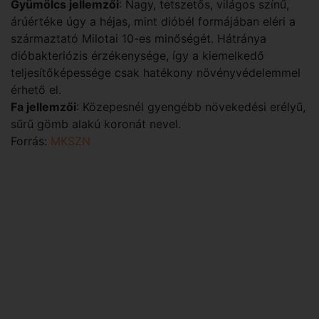
Gyümölcs jellemzői
: Nagy, tetszetős, világos színű,
árúértéke úgy a héjas, mint dióbél formájában eléri a
származtató Milotai 10-es minőségét. Hátránya
dióbakteriózis érzékenysége, így a kiemelkedő
teljesítőképessége csak hatékony növényvédelemmel
érhető el.
Fa jellemzői
: Közepesnél gyengébb növekedési erélyű,
sűrű gömb alakú koronát nevel.
Forrás:
MKSZN