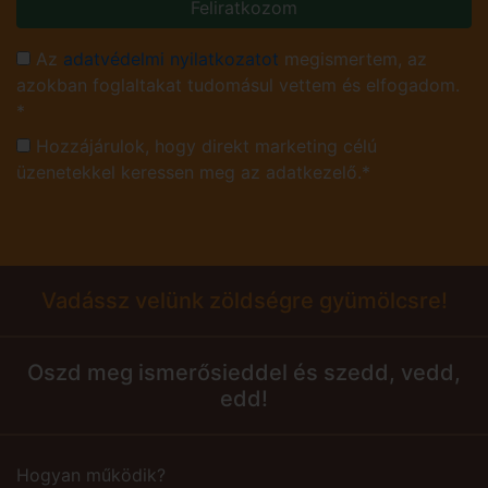
Feliratkozom
Az
adatvédelmi nyilatkozatot
megismertem, az
azokban foglaltakat tudomásul vettem és elfogadom.
*
Hozzájárulok, hogy direkt marketing célú
üzenetekkel keressen meg az adatkezelő.*
Vadássz velünk zöldségre gyümölcsre!
Oszd meg ismerősieddel és szedd, vedd,
edd!
Hogyan működik?