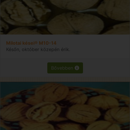
Milotai kései® M10-14
Későn, október közepén érik.
Bővebben