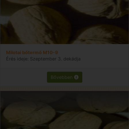
Milotai bőtermő M10-9
Érés ideje: Szeptember 3. dekádja
Bővebben