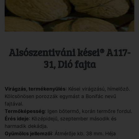
Alsószentiváni kései® A117-
31, Dió fajta
Virágzás, termékenyülés
: Kései virágzású, hímelőző.
Kölcsönösen porozzák egymást a Bonifác nevű
fajtával.
Termőképesség
: Igen bőtermő, korán termőre fordul.
Érés ideje
: Középidejű, szeptember második és
harmadik dekádja.
Gyümölcs jellemzői
: Átmérője kb. 38 mm. Héja