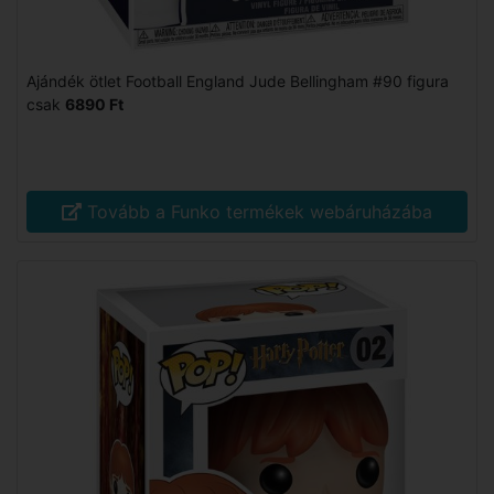
Ajándék ötlet Football England Jude Bellingham #90 figura
csak
6890 Ft
Tovább a Funko termékek webáruházába