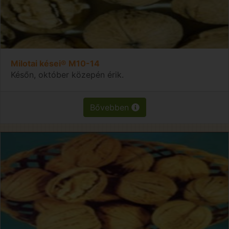
Milotai kései® M10-14
Későn, október közepén érik.
Bővebben