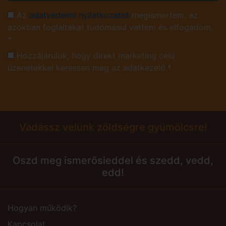
Az
adatvédelmi nyilatkozatot
megismertem, az
azokban foglaltakat tudomásul vettem és elfogadom.
*
Hozzájárulok, hogy direkt marketing célú
üzenetekkel keressen meg az adatkezelő.*
Vadássz velünk zöldségre gyümölcsre!
Oszd meg ismerősieddel és szedd, vedd,
edd!
Hogyan működik?
Kapcsolat