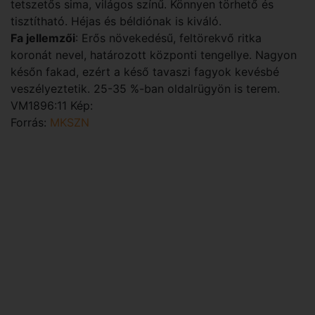
tetszetős sima, világos színű. Könnyen törhető és
tisztítható. Héjas és béldiónak is kiváló.
Fa jellemzői
: Erős növekedésű, feltörekvő ritka
koronát nevel, határozott központi tengellye. Nagyon
későn fakad, ezért a késő tavaszi fagyok kevésbé
veszélyeztetik. 25-35 %-ban oldalrügyön is terem.
VM1896:11 Kép:
Forrás:
MKSZN