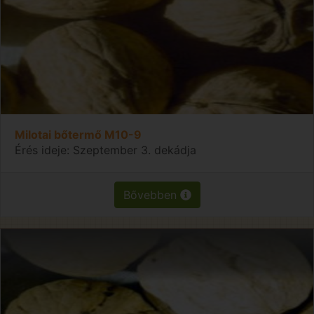
Milotai bőtermő M10-9
Érés ideje: Szeptember 3. dekádja
Bővebben