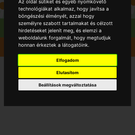
Az oldal sütiket és egyéb nyomkövető
technológiákat alkalmaz, hogy javítsa a
böngészési élményét, azzal hogy
személyre szabott tartalmakat és célzott
hirdetéseket jelenít meg, és elemzi a
weboldalunk forgalmát, hogy megtudjuk
Gyümölcsök
Dió
honnan érkeztek a látogatóink.
Alsószentiváni kései® A117-31
Elfogadom
Elutasítom
Beállítások megváltoztatása