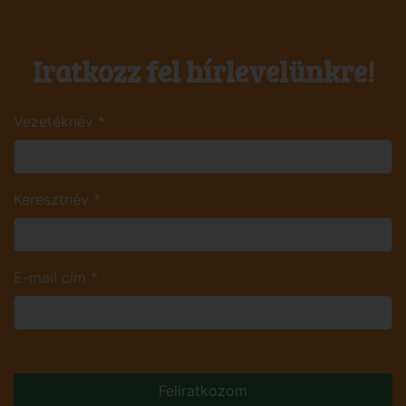
Iratkozz fel hírlevelünkre!
Vezetéknév
*
Keresztnév
*
E-mail cím
*
Feliratkozom