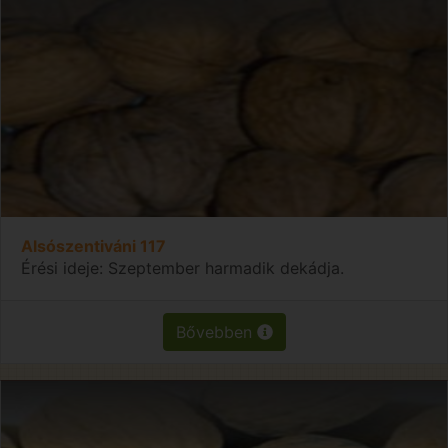
Alsószentiváni 117
Érési ideje: Szeptember harmadik dekádja.
Bővebben