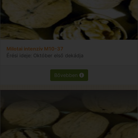
Milotai intenzív M10-37
Érési ideje: Október első dekádja
Bővebben