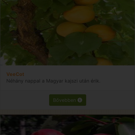
VeeCot
Néhány nappal a Magyar kajszi után érik.
Bővebben