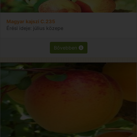
Magyar kajszi C.235
Érési ideje: július közepe
Bővebben