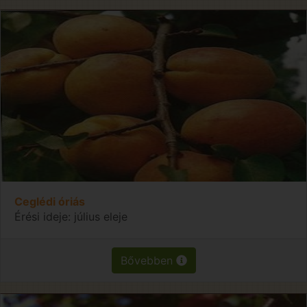
Ceglédi óriás
Érési ideje: július eleje
Bővebben