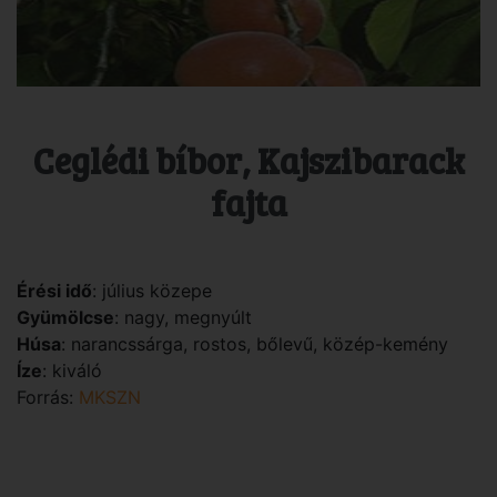
Ceglédi bíbor, Kajszibarack
fajta
Érési idő
: július közepe
Gyümölcse
: nagy, megnyúlt
Húsa
: narancssárga, rostos, bőlevű, közép-kemény
Íze
: kiváló
Forrás:
MKSZN