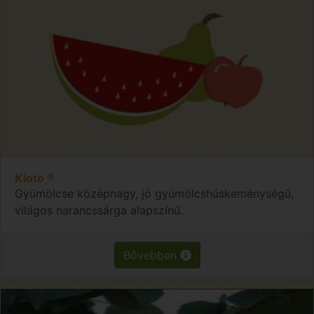
Kioto ®
Gyümölcse középnagy, jó gyümölcshúskeménységű,
világos narancssárga alapszínű.
Bővebben