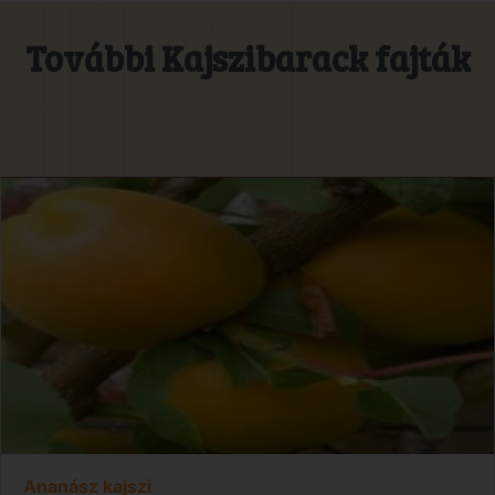
További Kajszibarack fajták
Ananász kajszi