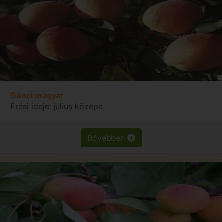
Gönci magyar
Érési ideje: július közepe
Bővebben