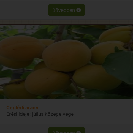
Bővebben
Ceglédi arany
Érési ideje: július közepe,vége
Bővebben