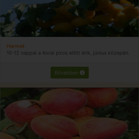
Harmat
10-12 nappal a Korai piros előtt érik, június közepén.
Bővebben