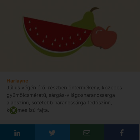
Harlayne
Július végén érő, részben öntermékeny, közepes
gyümölcsméretű, sárgás-világosnarancssárga
alapszínű, sötétebb narancssárga fedőszínű,
kellemes ízű fajta.
Bővebben