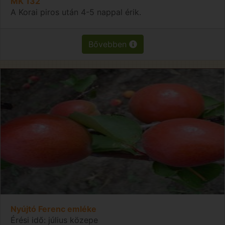
MK 132
A Korai piros után 4-5 nappal érik.
Bővebben
Nyújtó Ferenc emléke
Érési idő: július közepe