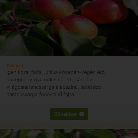
Aurora
Igen korai fajta, június közepén-végén érő,
középnagy gyümölcsméretű, sárgás-
világosnarancssárga alapszínű, sötétebb
narancssárga fedőszínű fajta.
Bővebben