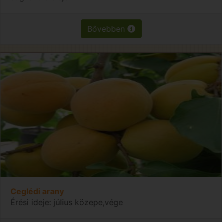
Bővebben
Ceglédi arany
Érési ideje: július közepe,vége