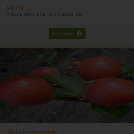
MK 132
A Korai piros után 4-5 nappal érik.
Bővebben
Nyújtó Ferenc emléke