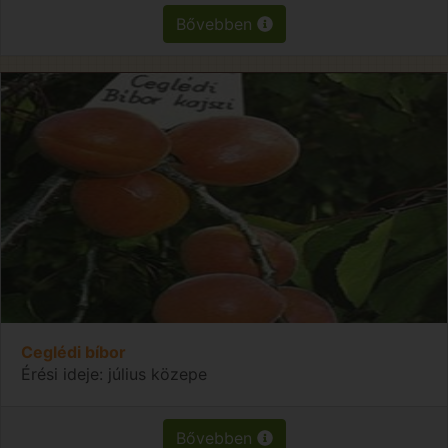
Bővebben
Ceglédi bíbor
Érési ideje: július közepe
Bővebben