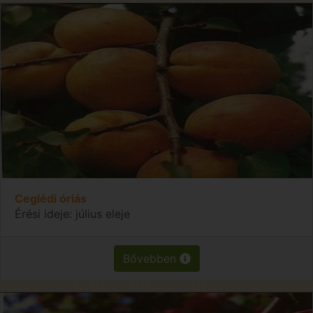
Ceglédi óriás
Érési ideje: július eleje
Bővebben