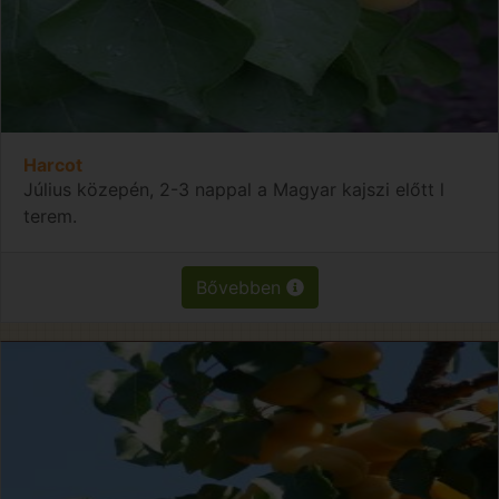
Harcot
Július közepén, 2-3 nappal a Magyar kajszi előtt l
terem.
Bővebben