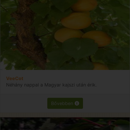
VeeCot
Néhány nappal a Magyar kajszi után érik.
Bővebben