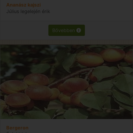
Ananász kajszi
Július legelején érik
Bővebben
Bergeron