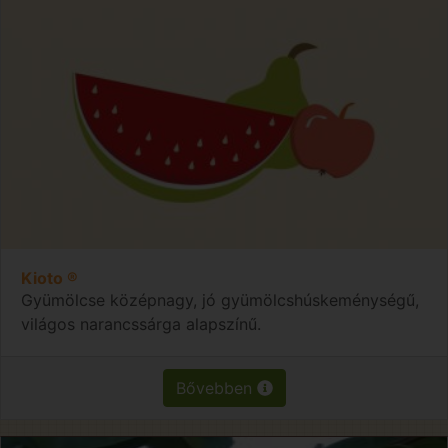
Kioto ®
Gyümölcse középnagy, jó gyümölcshúskeménységű,
világos narancssárga alapszínű.
Bővebben