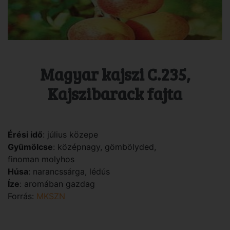
Magyar kajszi C.235,
Kajszibarack fajta
Érési idő
: július közepe
Gyümölcse
: középnagy, gömbölyded,
finoman molyhos
Húsa
: narancssárga, lédús
Íze
: aromában gazdag
Forrás:
MKSZN