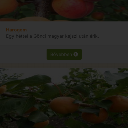
Harogem
Egy héttel a Gönci magyar kajszi után érik.
Bővebben