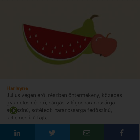
Harlayne
Július végén érő, részben öntermékeny, közepes
gyümölcsméretű, sárgás-világosnarancssárga
alapszínű, sötétebb narancssárga fedőszínű,
kellemes ízű fajta.
Bővebben