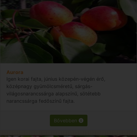
Aurora
Igen korai fajta, június közepén-végén érő,
középnagy gyümölcsméretű, sárgás-
világosnarancssárga alapszínű, sötétebb
narancssárga fedőszínű fajta.
Bővebben