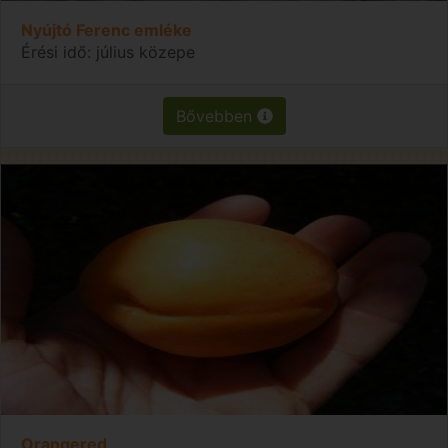
Nyújtó Ferenc emléke
Érési idő: július közepe
Bővebben
Orangered