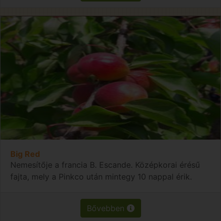
Big Red
Nemesítője a francia B. Escande. Középkorai érésű
fajta, mely a Pinkco után mintegy 10 nappal érik.
Bővebben