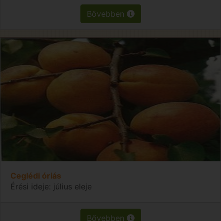
Bővebben
Ceglédi óriás
Érési ideje: július eleje
Bővebben