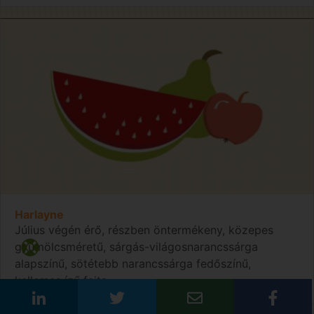
Harlayne
Július végén érő, részben öntermékeny, közepes
gyümölcsméretű, sárgás-világosnarancssárga
alapszínű, sötétebb narancssárga fedőszínű,
kellemes ízű fajta.