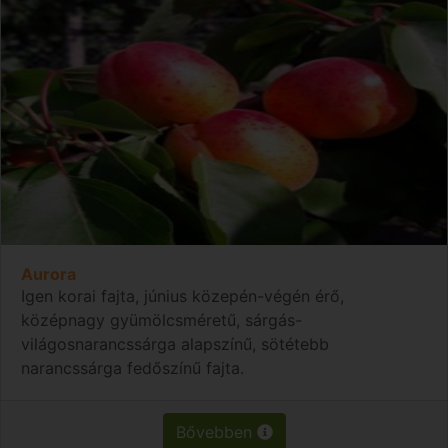
Aurora
Igen korai fajta, június közepén-végén érő,
középnagy gyümölcsméretű, sárgás-
világosnarancssárga alapszínű, sötétebb
narancssárga fedőszínű fajta.
Bővebben