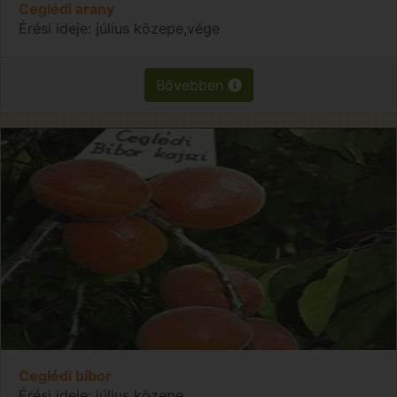
Ceglédi arany
Érési ideje: július közepe,vége
Bővebben
Ceglédi bíbor
Érési ideje: július közepe