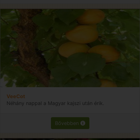
VeeCot
Néhány nappal a Magyar kajszi után érik.
Bővebben