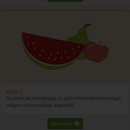
Kioto ®
Gyümölcse középnagy, jó gyümölcshúskeménységű,
világos narancssárga alapszínű.
Bővebben