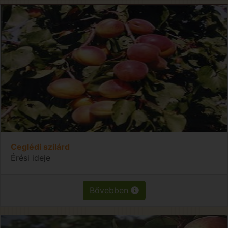
Ceglédi szilárd
Érési ideje
Bővebben