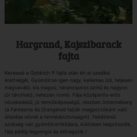
Hargrand, Kajszibarack
fajta
Kevéssel a Goldrich ® fajta után éri el szedési
érettségét, Gyümölcse igen nagy, kellemes ízű, teljesen
magvaváló, kis magvú, narancspiros színű és nagyon
jól tárolható, nehezen romló. Fája középerős-erős
növekedésű, jó termőképességű, részben öntermékeny
(a Fantasme és Orangered fajták megporzóként való
ültetése növeli a termésbiztonságot). Feltétlenül
szükség van gyümölcsritkításra, különben leaprósodik,
fája pedig legyengül és elöregszik !