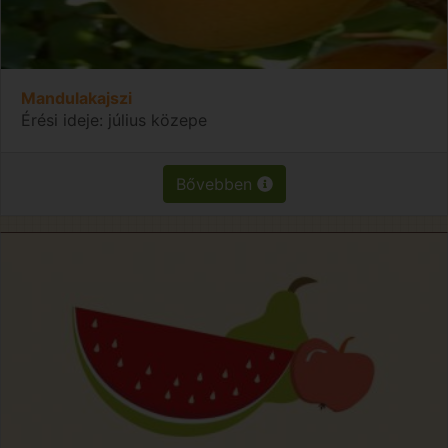
Mandulakajszi
Érési ideje: július közepe
Bővebben