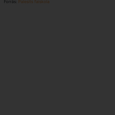
Forrás:
Palesits faiskola