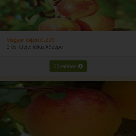
Magyar kajszi C.235
Érési ideje: július közepe
Bővebben