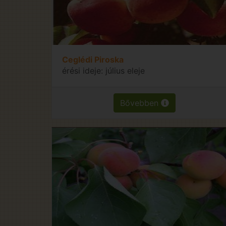
Ceglédi Piroska
érési ideje: július eleje
Bővebben