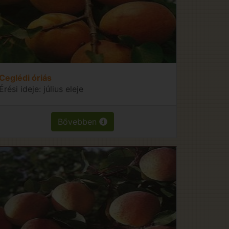
Ceglédi óriás
Érési ideje: július eleje
Bővebben