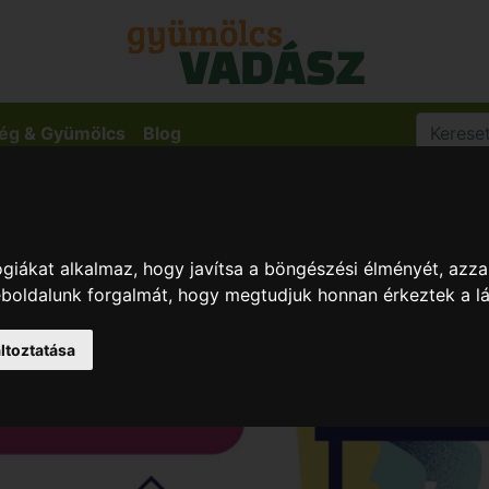
ég & Gyümölcs
Blog
giákat alkalmaz, hogy javítsa a böngészési élményét, azza
weboldalunk forgalmát, hogy megtudjuk honnan érkeztek a l
ltoztatása