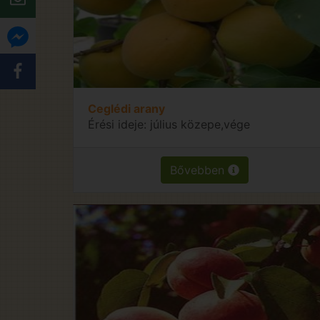
Ceglédi arany
Érési ideje: július közepe,vége
Bővebben