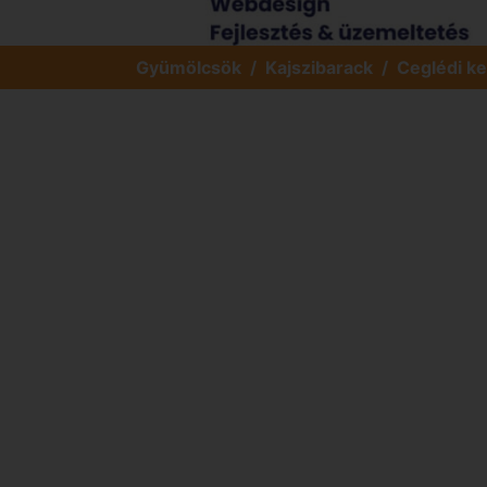
Gyümölcsök
Kajszibarack
Ceglédi k