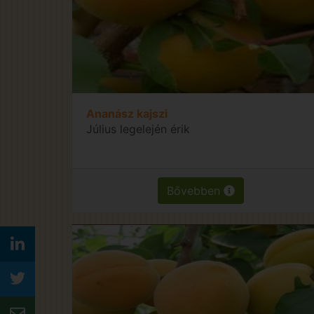
Ananász kajszi
Július legelején érik
Bővebben