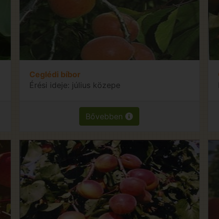
Ceglédi bíbor
Érési ideje: július közepe
Bővebben