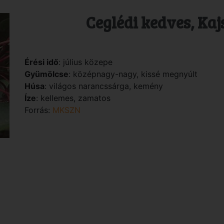
Ceglédi kedves, Kaj
Érési idő
: július közepe
Gyümölcse
: középnagy-nagy, kissé megnyúlt
Húsa
: világos narancssárga, kemény
Íze
: kellemes, zamatos
Forrás:
MKSZN