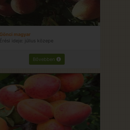
Gönci magyar
Érési ideje: július közepe
Bővebben