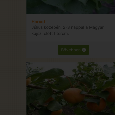
Harcot
Július közepén, 2-3 nappal a Magyar
kajszi előtt l terem.
Bővebben