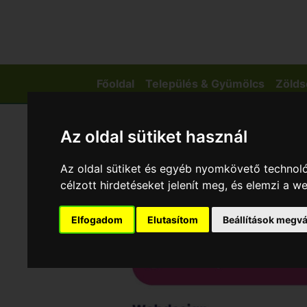
Főoldal
Település & Gyümölcs
Zölds
Az oldal sütiket használ
Az oldal sütiket és egyéb nyomkövető technoló
célzott hirdetéseket jelenít meg, és elemzi a 
Elfogadom
Elutasítom
Beállítások megvá