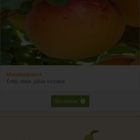
Mandulakajszi
Érési ideje: július közepe
Bővebben