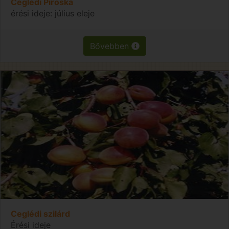
Ceglédi Piroska
érési ideje: július eleje
Bővebben
Ceglédi szilárd
Érési ideje