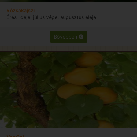
Rózsakajszi
Érési ideje: július vége, augusztus eleje
Bővebben
VeeCot