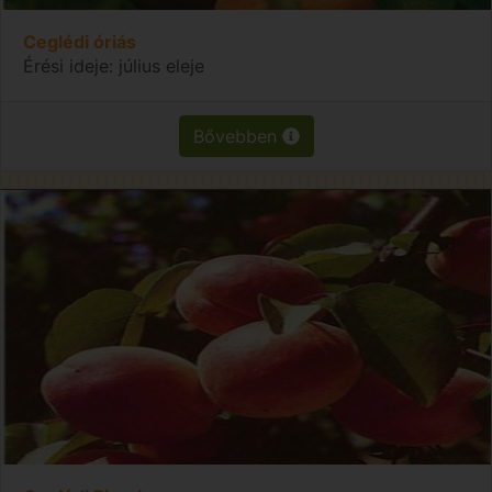
Ceglédi óriás
Érési ideje: július eleje
Bővebben