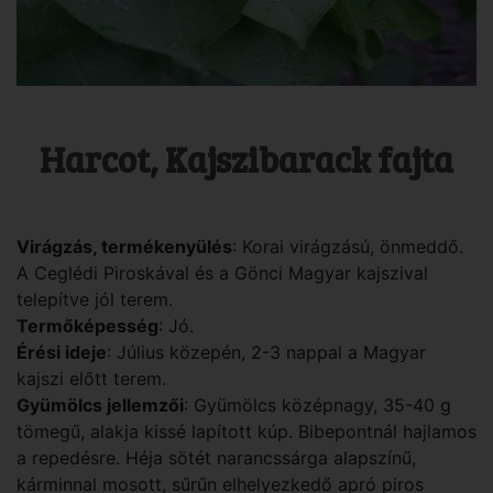
Harcot, Kajszibarack fajta
Virágzás, termékenyülés
: Korai virágzású, önmeddő.
A Ceglédi Piroskával és a Gönci Magyar kajszival
telepítve jól terem.
Termőképesség
: Jó.
Érési ideje
: Július közepén, 2-3 nappal a Magyar
kajszi előtt terem.
Gyümölcs jellemzői
: Gyümölcs középnagy, 35-40 g
tömegű, alakja kissé lapított kúp. Bibepontnál hajlamos
a repedésre. Héja sötét narancssárga alapszínű,
kárminnal mosott, sűrűn elhelyezkedő apró piros