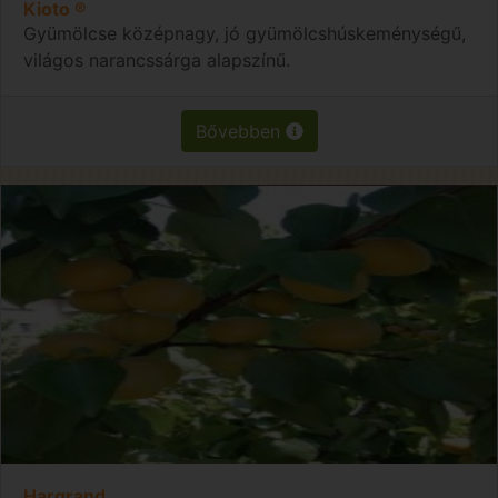
Kioto ®
Gyümölcse középnagy, jó gyümölcshúskeménységű,
világos narancssárga alapszínű.
Bővebben
Hargrand