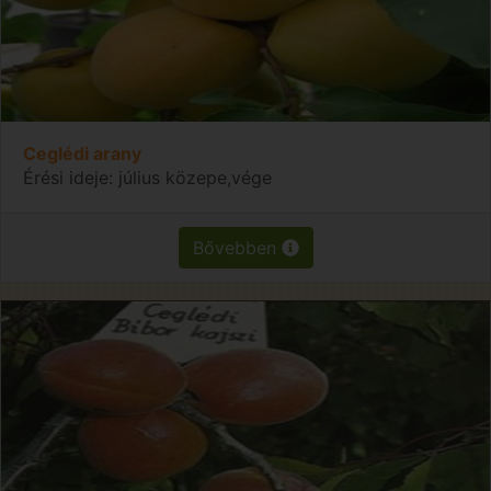
Ceglédi arany
Érési ideje: július közepe,vége
Bővebben