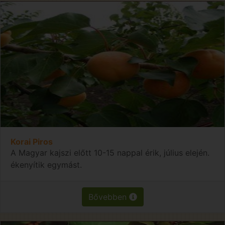
Korai Piros
A Magyar kajszi előtt 10-15 nappal érik, július elején.
ékenyítik egymást.
Bővebben