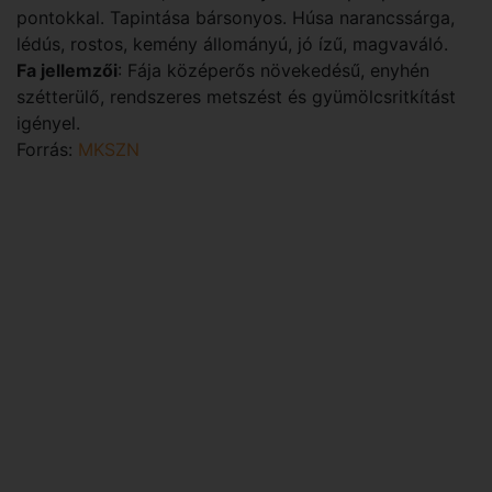
pontokkal. Tapintása bársonyos. Húsa narancssárga,
lédús, rostos, kemény állományú, jó ízű, magvaváló.
Fa jellemzői
: Fája középerős növekedésű, enyhén
szétterülő, rendszeres metszést és gyümölcsritkítást
igényel.
Forrás:
MKSZN