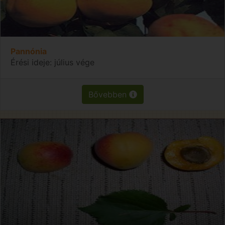
Pannónia
Érési ideje: július vége
Bővebben