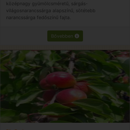
középnagy gyümölcsméretű, sárgás-
világosnarancssárga alapszínű, sötétebb
narancssárga fedőszínű fajta.
Bővebben