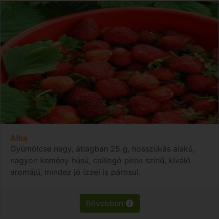
Alba
Gyümölcse nagy, átlagban 25 g, hosszúkás alakú,
nagyon kemény húsú, csillogó piros színű, kiváló
aromájú, mindez jó ízzel is párosul.
Bővebben