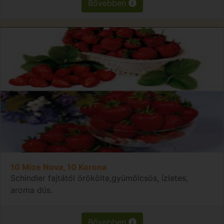
Bővebben
10 Mize Nova, 10 Korona
Schindler fajtától örökölte,gyümölcsös, ízletes,
aroma dús.
Bővebben