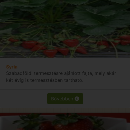
Syria
Szabadföldi termesztésre ajánlott fajta, mely akár
két évig is termesztésben tartható.
Bővebben