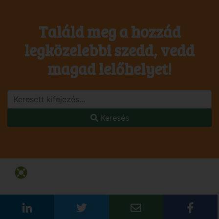
Találd meg a hozzád
legközelebbi szedd, vedd
magad lelőhelyet!
Keresés