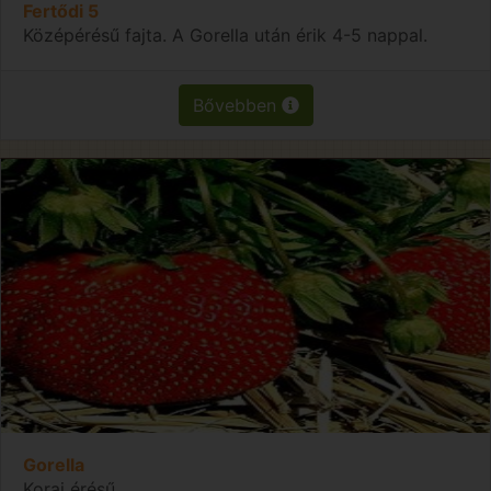
Fertődi 5
Középérésű fajta. A Gorella után érik 4-5 nappal.
Bővebben
Gorella
Korai érésű.