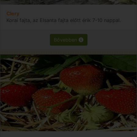
Clery
Korai fajta, az Elsanta fajta előtt érik 7-10 nappal.
Bővebben