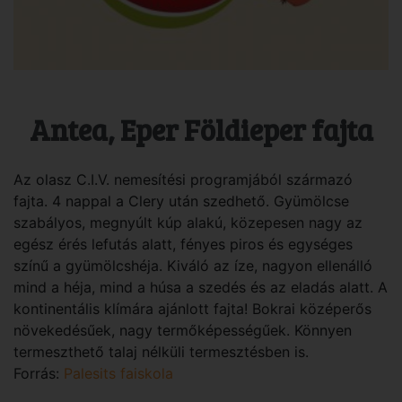
Antea, Eper Földieper fajta
Az olasz C.I.V. nemesítési programjából származó
fajta. 4 nappal a Clery után szedhető. Gyümölcse
szabályos, megnyúlt kúp alakú, közepesen nagy az
egész érés lefutás alatt, fényes piros és egységes
színű a gyümölcshéja. Kiváló az íze, nagyon ellenálló
mind a héja, mind a húsa a szedés és az eladás alatt. A
kontinentális klímára ajánlott fajta! Bokrai középerős
növekedésűek, nagy termőképességűek. Könnyen
termeszthető talaj nélküli termesztésben is.
Forrás:
Palesits faiskola