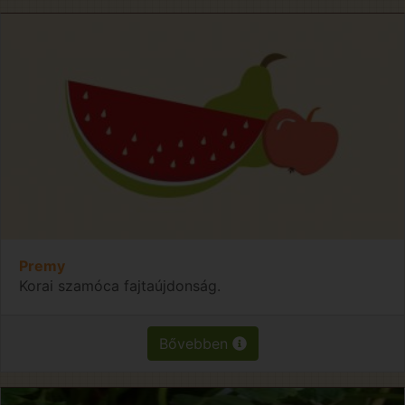
Premy
Korai szamóca fajtaújdonság.
Bővebben