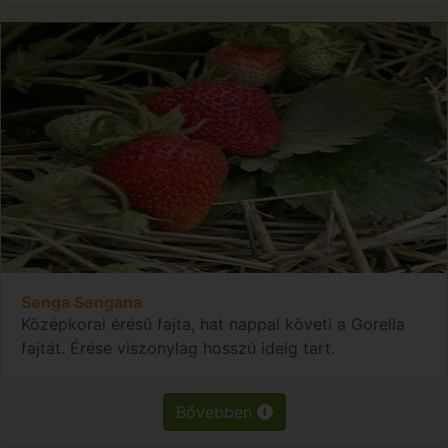
Senga Sengana
Középkorai érésű fajta, hat nappal követi a Gorella
fajtát. Érése viszonylag hosszú ideig tart.
Bővebben