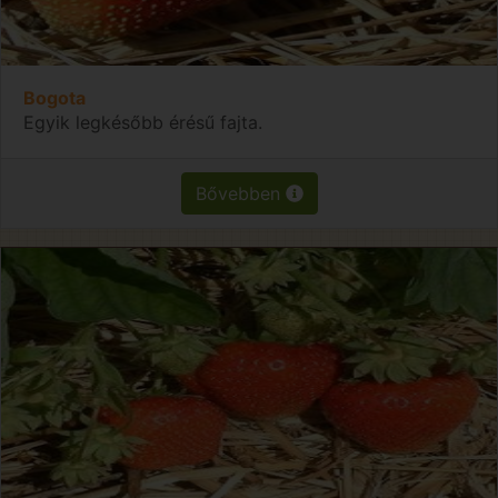
Bogota
Egyik legkésőbb érésű fajta.
Bővebben