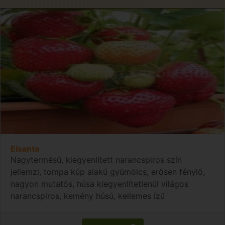
Elsanta
Nagytermésű, kiegyenlített narancspiros szín
jellemzi, tompa kúp alakú gyümölcs, erősen fénylő,
nagyon mutatós, húsa kiegyenlítetlenül világos
narancspiros, kemény húsú, kellemes ízű