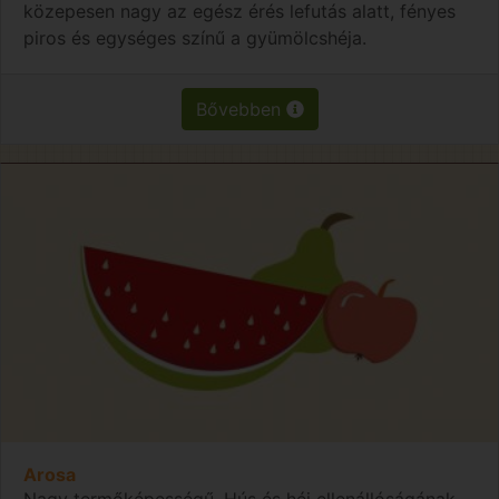
közepesen nagy az egész érés lefutás alatt, fényes
piros és egységes színű a gyümölcshéja.
Bővebben
Arosa
Nagy termőképességű. Hús és héj ellenállóságának,