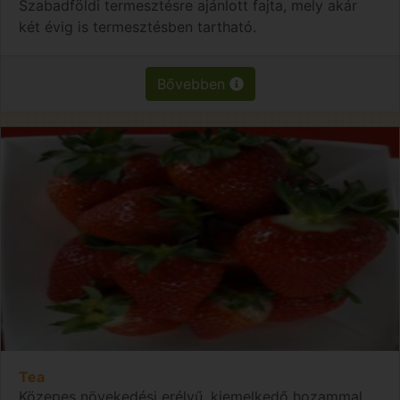
Szabadföldi termesztésre ajánlott fajta, mely akár
két évig is termesztésben tartható.
Bővebben
Tea
Közepes növekedési erélyű, kiemelkedő hozammal.