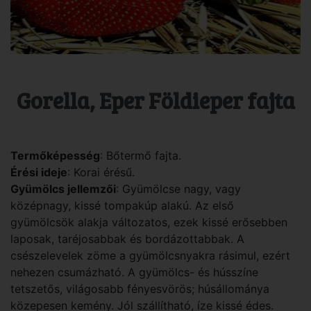
Gorella, Eper Földieper fajta
Termőképesség
: Bőtermő fajta.
Érési ideje
: Korai érésű.
Gyümölcs jellemzői
: Gyümölcse nagy, vagy
középnagy, kissé tompakúp alakú. Az első
gyümölcsök alakja változatos, ezek kissé erősebben
laposak, taréjosabbak és bordázottabbak. A
csészelevelek zöme a gyümölcsnyakra rásimul, ezért
nehezen csumázható. A gyümölcs- és hússzíne
tetszetős, világosabb fényesvörös; húsállománya
közepesen kemény. Jól szállítható, íze kissé édes.