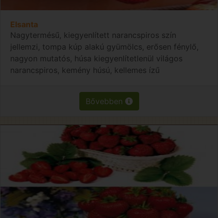
Elsanta
Nagytermésű, kiegyenlített narancspiros szín
jellemzi, tompa kúp alakú gyümölcs, erősen fénylő,
nagyon mutatós, húsa kiegyenlítetlenül világos
narancspiros, kemény húsú, kellemes ízű
Bővebben