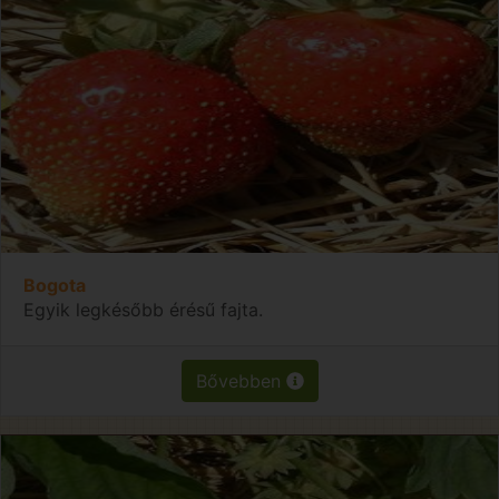
Bogota
Egyik legkésőbb érésű fajta.
Bővebben