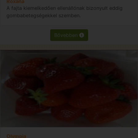
Roxana
A fajta kiemelkedően ellenállónak bizonyult eddig
gombabetegségekkel szemben.
Bővebben
Olympia