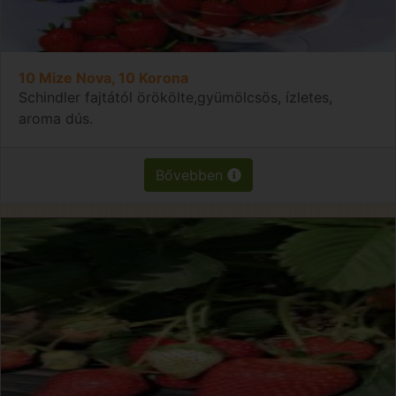
10 Mize Nova, 10 Korona
Schindler fajtától örökölte,gyümölcsös, ízletes,
aroma dús.
Bővebben