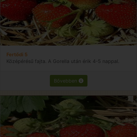
Fertődi 5
Középérésű fajta. A Gorella után érik 4-5 nappal.
Bővebben