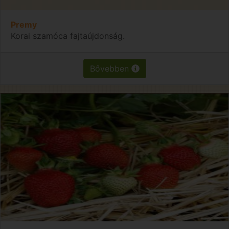
Premy
Korai szamóca fajtaújdonság.
Bővebben