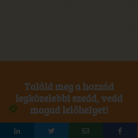
Találd meg a hozzád
legközelebbi szedd, vedd
magad lelőhelyet!