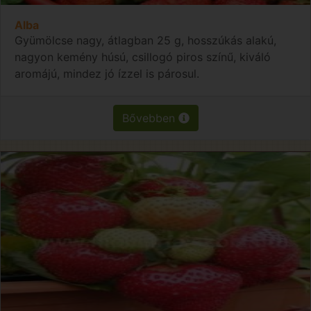
Alba
Gyümölcse nagy, átlagban 25 g, hosszúkás alakú,
nagyon kemény húsú, csillogó piros színű, kiváló
aromájú, mindez jó ízzel is párosul.
Bővebben