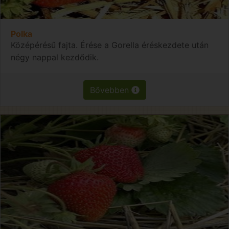
Polka
Középérésű fajta. Érése a Gorella éréskezdete után
négy nappal kezdődik.
Bővebben