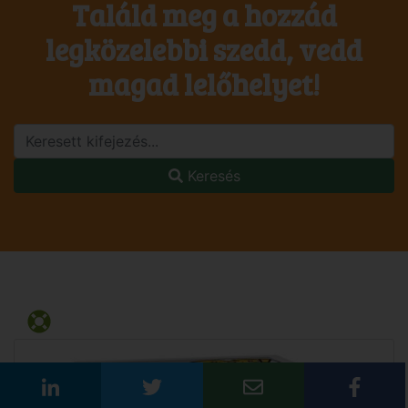
Találd meg a hozzád
legközelebbi szedd, vedd
magad lelőhelyet!
Keresés