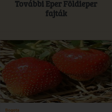
További Eper Földieper
fajták
Bogota