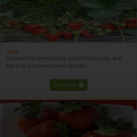
Syria
Szabadföldi termesztésre ajánlott fajta, mely akár
két évig is termesztésben tartható.
Bővebben