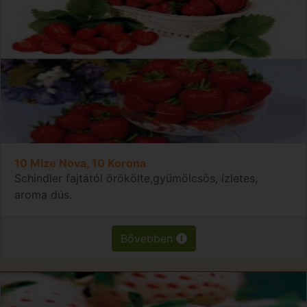
10 Mize Nova, 10 Korona
Schindler fajtától örökölte,gyümölcsös, ízletes,
aroma dús.
Bővebben