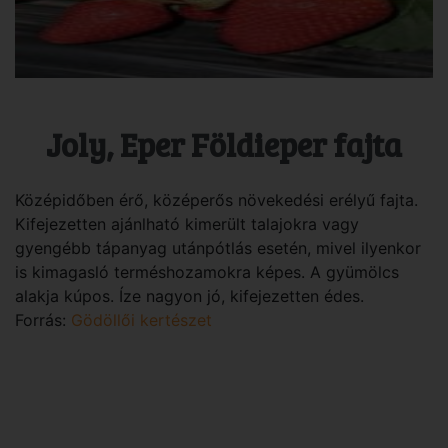
Joly, Eper Földieper fajta
Középidőben érő, középerős növekedési erélyű fajta.
Kifejezetten ajánlható kimerült talajokra vagy
gyengébb tápanyag utánpótlás esetén, mivel ilyenkor
is kimagasló terméshozamokra képes. A gyümölcs
alakja kúpos. Íze nagyon jó, kifejezetten édes.
Forrás:
Gödöllői kertészet