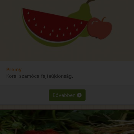
Premy
Korai szamóca fajtaújdonság.
Bővebben