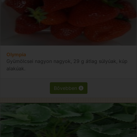
Olympia
Gyümölcsei nagyon nagyok, 29 g átlag súlyúak, kúp
alakúak.
Bővebben