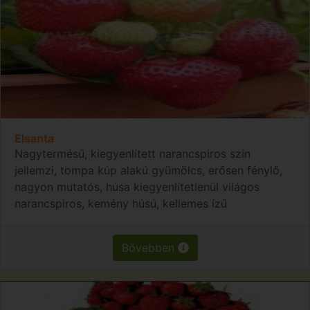
Elsanta
Nagytermésű, kiegyenlített narancspiros szín
jellemzi, tompa kúp alakú gyümölcs, erősen fénylő,
nagyon mutatós, húsa kiegyenlítetlenül világos
narancspiros, kemény húsú, kellemes ízű
Bővebben