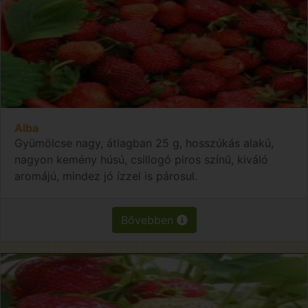
Alba
Gyümölcse nagy, átlagban 25 g, hosszúkás alakú,
nagyon kemény húsú, csillogó piros színű, kiváló
aromájú, mindez jó ízzel is párosul.
Bővebben