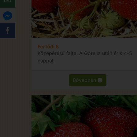
Fertődi 5
Középérésű fajta. A Gorella után érik 4-5
nappal.
Bővebben