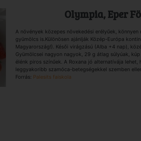
Olympia, Eper Fö
A növények közepes növekedési erélyűek, könnyen 
gyümölcs is.Különösen ajánlják Közép-Európa kontine
Magyarország!). Késői virágzású (Alba +4 nap), köz
Gyümölcsei nagyon nagyok, 29 g átlag súlyúak, kú
élénk piros színűek. A Roxana jó alternatívája lehet,
leggyakoribb szamóca-betegségekkel szemben ellen
Forrás:
Palesits faiskola