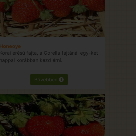
Honeoye
Korai érésű fajta, a Gorella fajtánál egy-két
nappal korábban kezd érni.
Bővebben