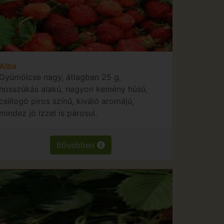
Alba
Gyümölcse nagy, átlagban 25 g,
hosszúkás alakú, nagyon kemény húsú,
csillogó piros színű, kiváló aromájú,
mindez jó ízzel is párosul.
Bővebben