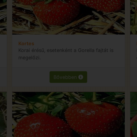
Kortes
Korai érésű, esetenként a Gorella fajtát is
megelőzi.
Bővebben