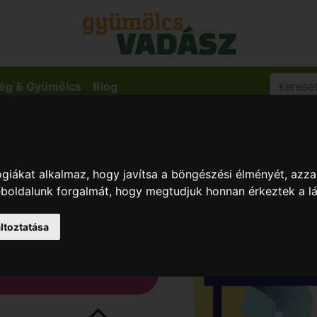
ég & Gyümölcs
Blog
giákat alkalmaz, hogy javítsa a böngészési élményét, azza
weboldalunk forgalmát, hogy megtudjuk honnan érkeztek a l
ltoztatása