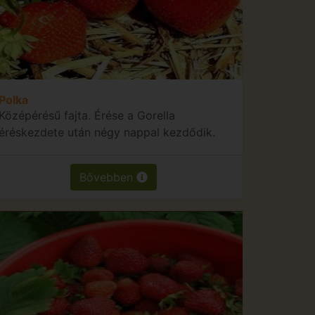
Polka
Középérésű fajta. Érése a Gorella
éréskezdete után négy nappal kezdődik.
Bővebben