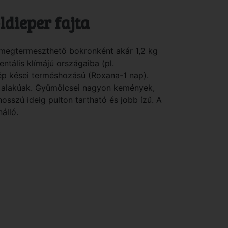
ldieper fajta
megtermeszthető bokronként akár 1,2 kg
ntális klímájú országaiba (pl.
ép kései terméshozású (Roxana-1 nap).
p alakúak. Gyümölcsei nagyon kemények,
 hosszú ideig pulton tartható és jobb ízű. A
álló.