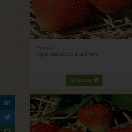
Bogota
Egyik legkésőbb érésű fajta.
Bővebben