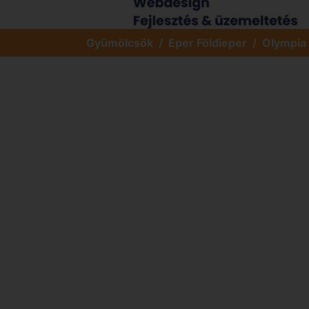
Gyümölcsök
Eper Földieper
Olympia