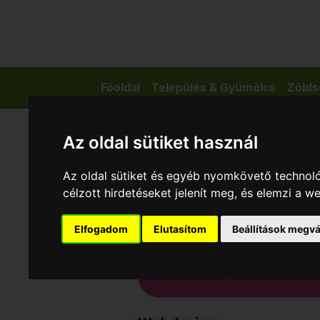
Főoldal
Település & Gyümölcs
Zölds
Az oldal sütiket használ
Az oldal sütiket és egyéb nyomkövető technoló
célzott hirdetéseket jelenít meg, és elemzi a 
Elfogadom
Elutasítom
Beállítások megvá