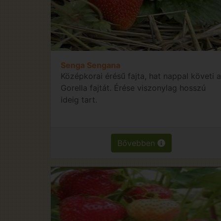
Senga Sengana
Középkorai érésű fajta, hat nappal követi a
Gorella fajtát. Érése viszonylag hosszú
ideig tart.
Bővebben