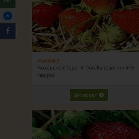
Fertődi 5
Középérésű fajta. A Gorella után érik 4-5
nappal.
Bővebben