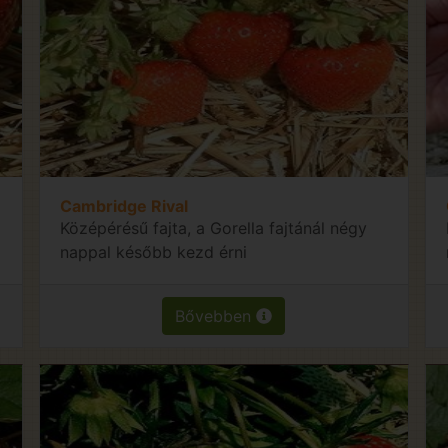
Cambridge Rival
Középérésű fajta, a Gorella fajtánál négy
nappal később kezd érni
Bővebben