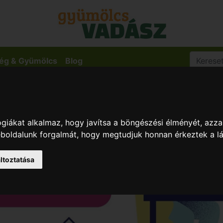
ég & Gyümölcs
Blog
giákat alkalmaz, hogy javítsa a böngészési élményét, azza
weboldalunk forgalmát, hogy megtudjuk honnan érkeztek a l
ltoztatása