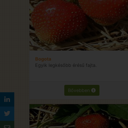
Bogota
Egyik legkésőbb érésű fajta.
Bővebben