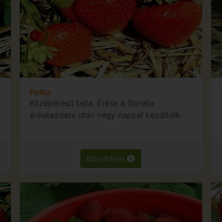
Polka
Középérésű fajta. Érése a Gorella
éréskezdete után négy nappal kezdődik.
Bővebben