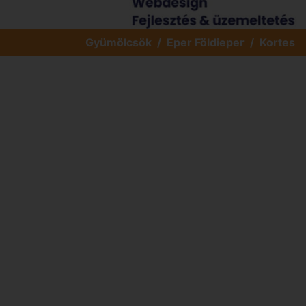
Gyümölcsök
Eper Földieper
Kortes