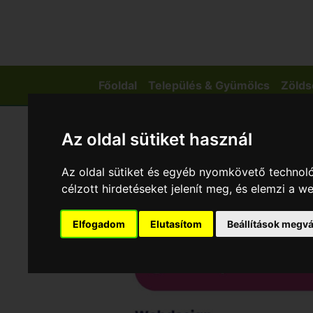
Főoldal
Település & Gyümölcs
Zölds
Az oldal sütiket használ
Az oldal sütiket és egyéb nyomkövető technoló
célzott hirdetéseket jelenít meg, és elemzi a 
Elfogadom
Elutasítom
Beállítások megvá