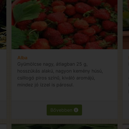
Alba
Gyümölcse nagy, átlagban 25 g,
hosszúkás alakú, nagyon kemény húsú,
csillogó piros színű, kiváló aromájú,
mindez jó ízzel is párosul.
Bővebben