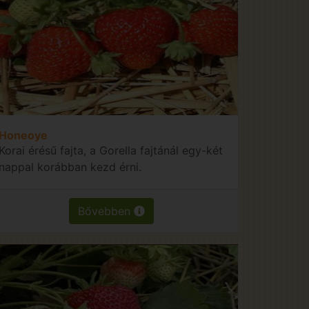
Honeoye
Korai érésű fajta, a Gorella fajtánál egy-két
nappal korábban kezd érni.
Bővebben