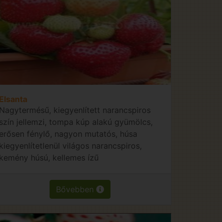
Elsanta
Nagytermésű, kiegyenlített narancspiros
szín jellemzi, tompa kúp alakú gyümölcs,
erősen fénylő, nagyon mutatós, húsa
kiegyenlítetlenül világos narancspiros,
kemény húsú, kellemes ízű
Bővebben