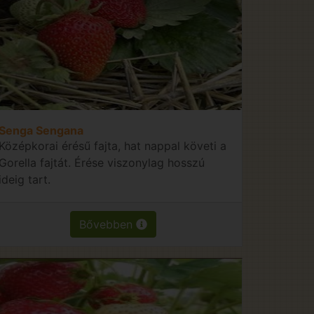
Senga Sengana
Középkorai érésű fajta, hat nappal követi a
Gorella fajtát. Érése viszonylag hosszú
ideig tart.
Bővebben