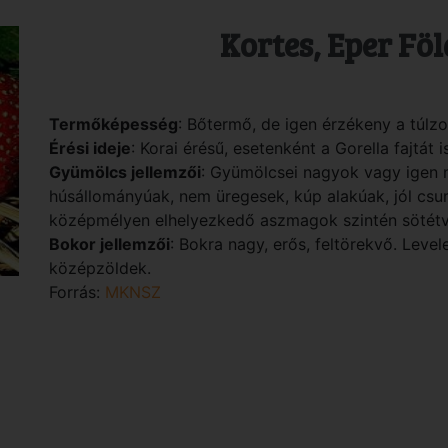
Kortes, Eper Föl
Termőképesség
: Bőtermő, de igen érzékeny a túlzot
Érési ideje
: Korai érésű, esetenként a Gorella fajtát 
Gyümölcs jellemzői
: Gyümölcsei nagyok vagy igen 
húsállományúak, nem üregesek, kúp alakúak, jól cs
középmélyen elhelyezkedő aszmagok szintén sötétv
Bokor jellemzői
: Bokra nagy, erős, feltörekvő. Leve
középzöldek.
Forrás:
MKNSZ