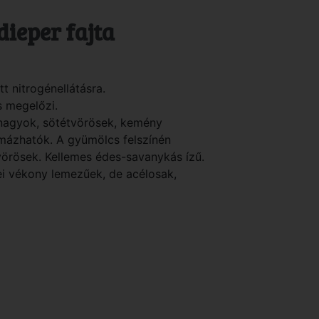
dieper fajta
t nitrogénellátásra.
is megelőzi.
nagyok, sötétvörösek, kemény
umázhatók. A gyümölcs felszínén
örösek. Kellemes édes-savanykás ízű.
lei vékony lemezűek, de acélosak,