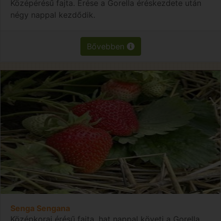
Középérésű fajta. Érése a Gorella éréskezdete után
négy nappal kezdődik.
Bővebben
Senga Sengana
Középkorai érésű fajta, hat nappal követi a Gorella