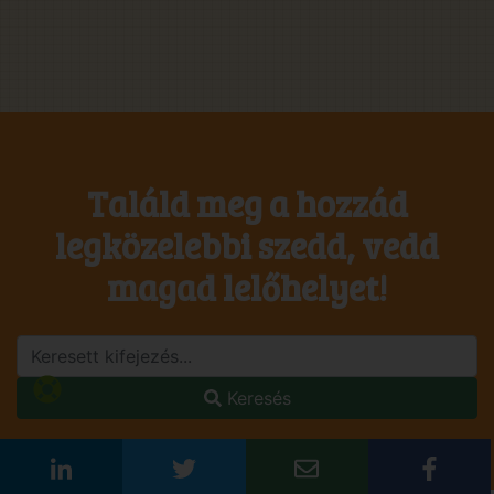
Találd meg a hozzád
legközelebbi szedd, vedd
magad lelőhelyet!
Keresés