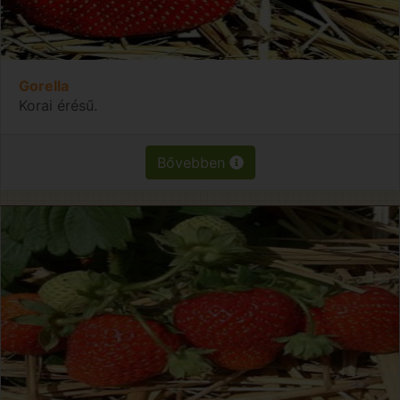
Gorella
Korai érésű.
Bővebben