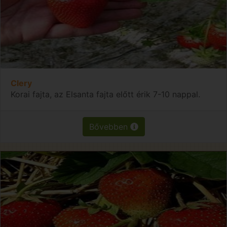
Clery
Korai fajta, az Elsanta fajta előtt érik 7-10 nappal.
Bővebben