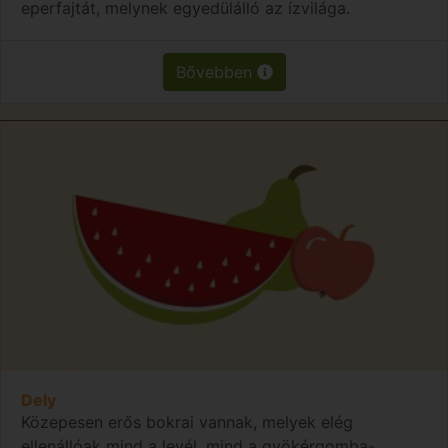
eperfajtát, melynek egyedülálló az ízvilága.
Bővebben
Dely
Közepesen erős bokrai vannak, melyek elég
ellenállóak mind a levél, mind a gyökérgomba-