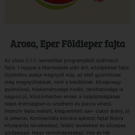
Arosa, Eper Földieper fajta
Az olasz C.I.V. nemesítési programjából származó
fajta. 1 nappal a Marmolada után érő, középkései fajta.
Gyümölcs alakja megnyúlt kúp, az első gyümölcsei
még megnyúltabbak, mint a későbbiek. Középnagy
gyümölcsű, húskeménysége kiváló, tárolhatósága is
nagyon jó, köszönhetően ennek a tulajdonságának
teljes érettségben is szedhető és piacra vihető.
Intenzív illata mellett, kiegyenlített sav- cukor arány, jó
íz jellemzi. Kontinentális klímára ajánlott fajta! Bokra
középerős növekedésű, felálló levelekkel és közepes
sűrűséggel. Nagy termőképességű. Hús és héj