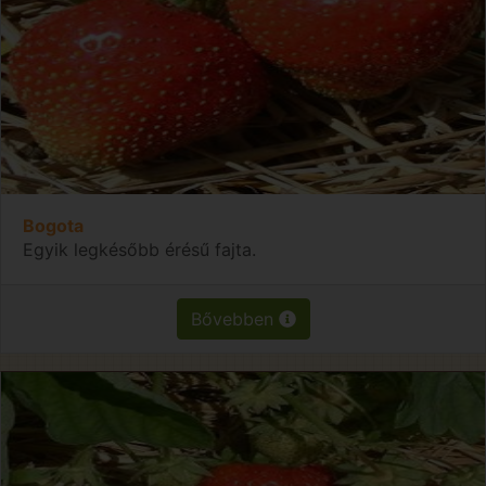
Bogota
Egyik legkésőbb érésű fajta.
Bővebben