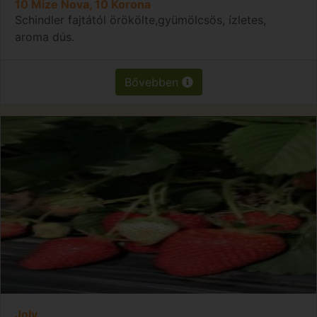
10 Mize Nova, 10 Korona
Schindler fajtától örökölte,gyümölcsös, ízletes,
aroma dús.
Bővebben
Joly