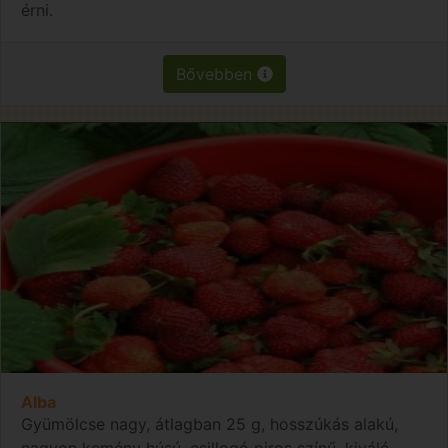
érni.
Bővebben
Alba
Gyümölcse nagy, átlagban 25 g, hosszúkás alakú,
nagyon kemény húsú, csillogó piros színű, kiváló