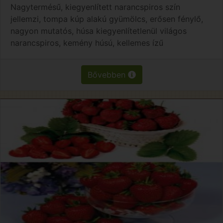
Nagytermésű, kiegyenlített narancspiros szín
jellemzi, tompa kúp alakú gyümölcs, erősen fénylő,
nagyon mutatós, húsa kiegyenlítetlenül világos
narancspiros, kemény húsú, kellemes ízű
Bővebben