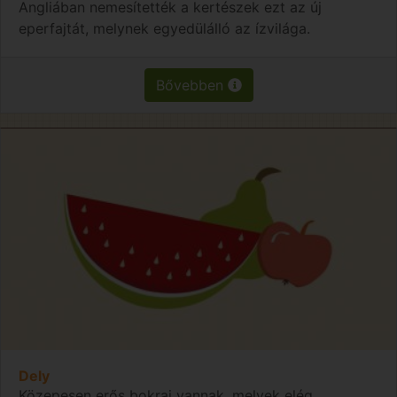
Angliában nemesítették a kertészek ezt az új
eperfajtát, melynek egyedülálló az ízvilága.
Bővebben
Dely
Közepesen erős bokrai vannak, melyek elég