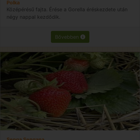
Polka
Középérésű fajta. Érése a Gorella éréskezdete után
négy nappal kezdődik.
Bővebben
Senga Sengana