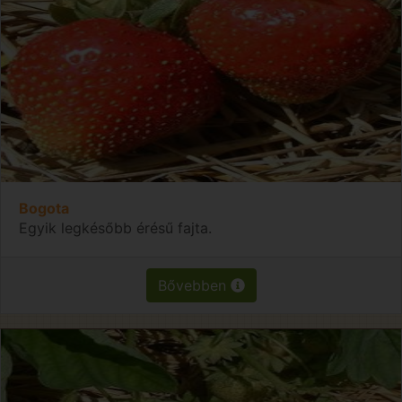
Bogota
Egyik legkésőbb érésű fajta.
Bővebben