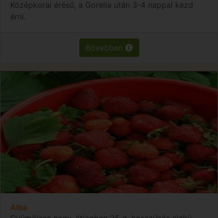
Középkorai érésű, a Gorella után 3-4 nappal kezd
érni.
Bővebben
Alba
Gyümölcse nagy, átlagban 25 g, hosszúkás alakú,