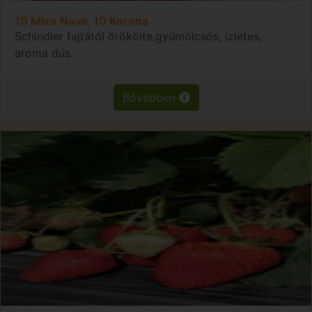
10 Mize Nova, 10 Korona
Schindler fajtától örökölte,gyümölcsös, ízletes,
aroma dús.
Bővebben