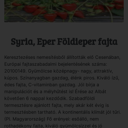
Syria, Eper Földieper fajta
Keresztezéses nemesítésből állították elő Cesenában,
Európai fajtaszabadalmi bejelentésének száma:
20100149. Gyümölcse középnagy- nagy, attraktív,
kúpos. Színanyagban gazdag, élénk piros. Kiváló ízű,
édes fajta, C-vitaminban gazdag. Jól bírja a
manipulációt és a mélyhűtést is! Érése az Albát
követően 6 nappal kezdődik. Szabadföldi
termesztésre ajánlott fajta, mely akár két évig is
termesztésben tartható. A kontinentális klímát jól tűri.
(Pl. Magyarország) Fő erényei: esőálló, nem
rothadékony fajta, kiváló gyümölcsízzel és jó