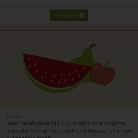
Bővebben
Arosa
Nagy termőképességű. Hús és héj ellenállóságának,
színstabilitásának köszönhetően kibírja azt is ha csak
5-7 naponta szedik.