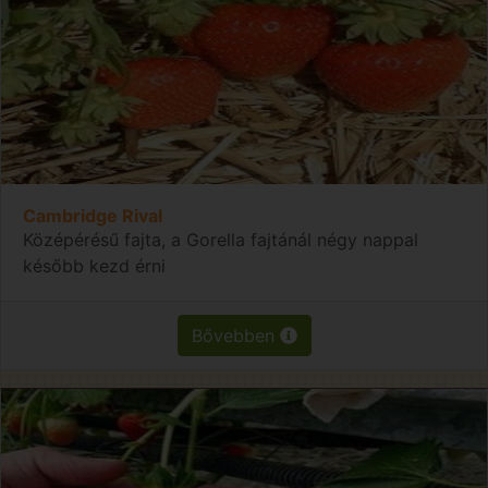
Cambridge Rival
Középérésű fajta, a Gorella fajtánál négy nappal
később kezd érni
Bővebben