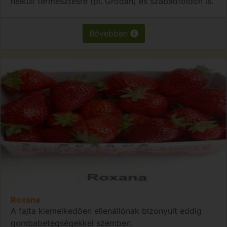
nélküli termesztésre (pl. Grodan) és szabadföldön is.
Bővebben
Roxana
A fajta kiemelkedően ellenállónak bizonyult eddig
gombabetegségekkel szemben.