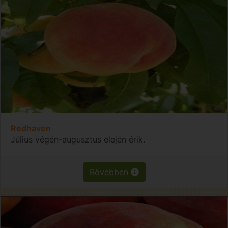
Redhaven
Július végén-augusztus elején érik.
Bővebben