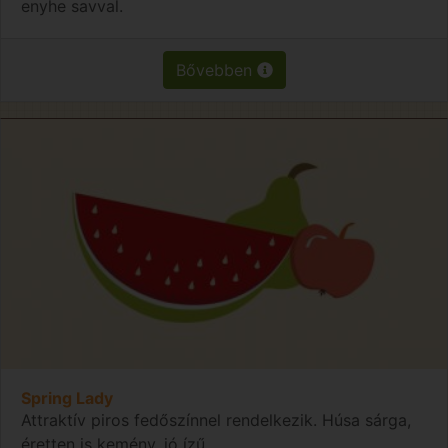
enyhe savval.
Bővebben
Spring Lady
Attraktív piros fedőszínnel rendelkezik. Húsa sárga,
éretten is kemény, jó ízű.