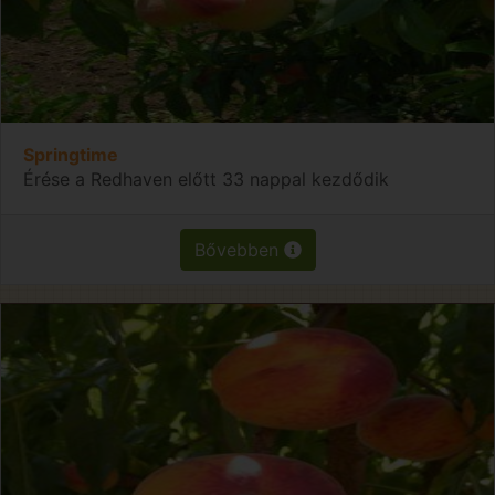
Springtime
Érése a Redhaven előtt 33 nappal kezdődik
Bővebben