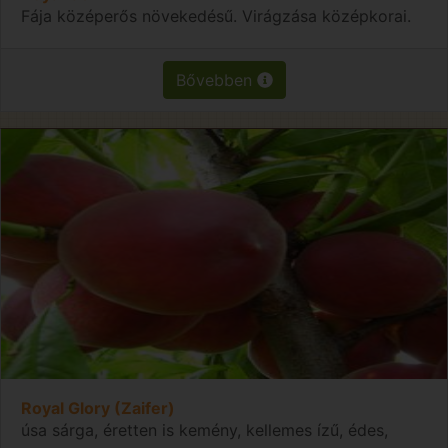
Fája középerős növekedésű. Virágzása középkorai.
Bővebben
Royal Glory (Zaifer)
úsa sárga, éretten is kemény, kellemes ízű, édes,