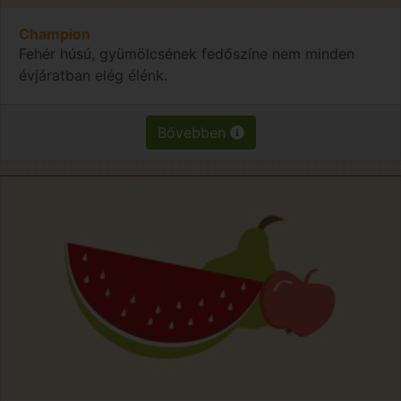
Champion
Fehér húsú, gyümölcsének fedőszíne nem minden
évjáratban elég élénk.
Bővebben