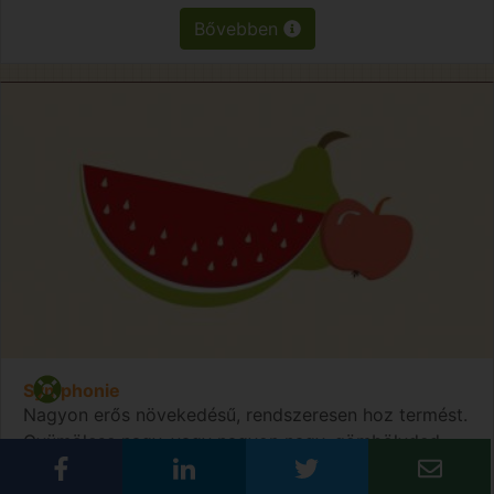
Bővebben
Symphonie
Nagyon erős növekedésű, rendszeresen hoz termést.
Gyümölcse nagy, vagy nagyon nagy, gömbölyded
alakú.