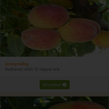
Aranycsillag
Redhaven előtt 15 nappal érik
Bővebben