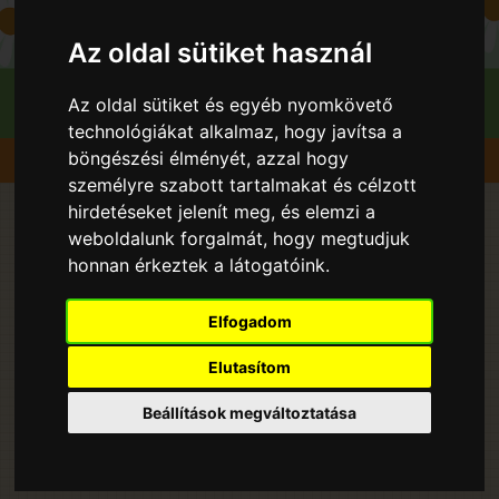
Az oldal sütiket használ
Az oldal sütiket és egyéb nyomkövető
technológiákat alkalmaz, hogy javítsa a
böngészési élményét, azzal hogy
Gyümölcsök
Őszibarack
személyre szabott tartalmakat és célzott
hirdetéseket jelenít meg, és elemzi a
Őszibarack fajták 2026
weboldalunk forgalmát, hogy megtudjuk
honnan érkeztek a látogatóink.
évben a Gyümölcsvadász
oldalán
Elfogadom
Elutasítom
Beállítások megváltoztatása