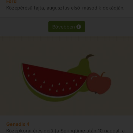
Ford
Középérésű fajta, augusztus első-második dekádján.
Bővebben
Genadix 4
Középkorai érésidejű (a Springtime után 10 nappal, a