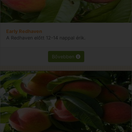
Early Redhaven
A Redhaven előtt 12-14 nappal érik.
Bővebben